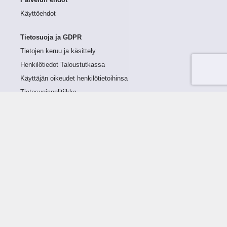
Palvelun ehdot
Käyttöehdot
Tietosuoja ja GDPR
Tietojen keruu ja käsittely
Henkilötiedot Taloustutkassa
Käyttäjän oikeudet henkilötietoihinsa
Tietosuojapolitiikka
Tietoturvapolitiikka
Evästeet
Tutustu palveluun
Ratkaisut
Tietoa palvelusta
Luottorajan määrittely
Tunnusluvut
Maksuviiveet
Hinnasto