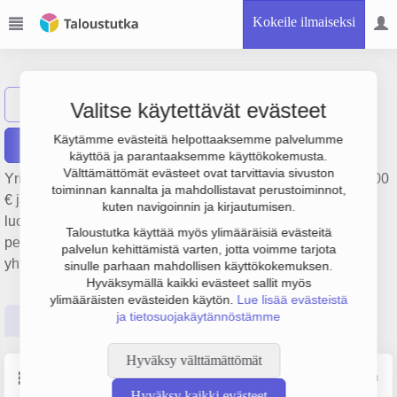
Kokeile ilmaiseksi
Tempera Oy
Näytä haku
Valitse käytettävät evästeet
Käytämme evästeitä helpottaaksemme palvelumme
Raportit
käyttöä ja parantaaksemme käyttökokemusta.
Välttämättömät evästeet ovat tarvittavia sivuston
Yrityksen Tempera Oy liikevaihto on 3.6 milj. €, tulos -113 000
toiminnan kannalta ja mahdollistavat perustoiminnot,
€ ja henkilöstömäärä 14. Sen päätoimiala on Muu muualla
kuten navigoinnin ja kirjautumisen.
luokittelematon taloustavaroiden tukkukauppa,
Taloustutka käyttää myös ylimääräisiä evästeitä
perustamisvuosi 1978 ja sijainti Helsinki. Yrityksen
palvelun kehittämistä varten, jotta voimme tarjota
yhtiömuoto Osakeyhtiö (OY).
sinulle parhaan mahdollisen käyttökokemuksen.
Hyväksymällä kaikki evästeet sallit myös
ylimääräisten evästeiden käytön.
Lue lisää evästeistä
ja tietosuojakäytännöstämme
Perustiedot
Tilinpäätösluvut
Päättäjätiedot
Hyväksy välttämättömät
Perustiedot
Lähde: YTJ, PRH, Traficom
Hyväksy kaikki evästeet