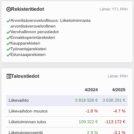
Rekisteritiedot
Lähde: YTJ, PRH
Arvonlisäverovelvollisuus: Liiketoiminnasta
arvonlisäverovelvollinen
Verohallinnon perustiedot
Ennakkoperintärekisteri
Kaupparekisteri
Työnantajarekisteri
Edunsaajarekisteri
Taloustiedot
Lähde: PRH
4/2024
4/2025
Liikevaihto
3 818 926 €
3 638 291 €
Liikevaihdon muutos
-1.8 %
-4.7 %
Liiketoiminnan tulos
109 322 €
-113 172 €
Liiketulosprosentti
2.9 %
-3.1 %