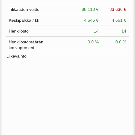
Tilikauden voitto
88 113 €
-83 636 €
Keskipalkka / kk
4 546 €
4 651 €
Henkilöstö
14
14
Henkilöstömäärän
0.0 %
0.0 %
kasvuprosentti
Liikevaihto