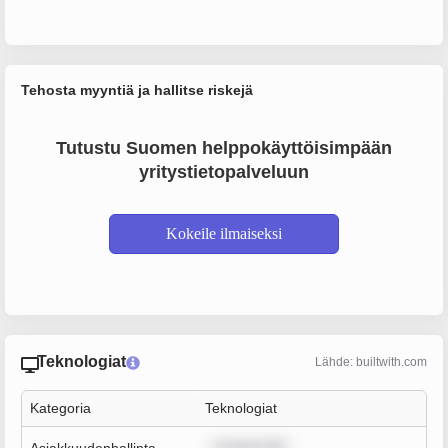
Tehosta myyntiä ja hallitse riskejä
Tutustu Suomen helppokäyttöisimpään
yritystietopalveluun
Kokeile ilmaiseksi
Teknologiat
Lähde: builtwith.com
Kategoria
Teknologiat
m ipsum dol