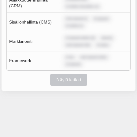
Asiakkuudenhallinta
(CRM)
m dolor sit amet, co
rem ipsum d
m ipsum
Sisällönhallinta (CMS)
m dolor si
m ipsum dolor sit
ipsum
Markkinointi
rem ipsum dol
m ipsu
m ip
rem ipsum dolo
Framework
m ipsum
Näytä kaikki