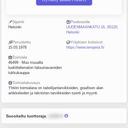
Y-tunnus
Henkilöstömäärä
0114933-3
10–19
Sijainti
Postiosoite
Helsinki
UUDENMAANKATU 16, 00120,
Helsinki
Perustettu
Yrityksen kotisivut
15.03.1978
https://www.tempera.fi/
Toimiala
46499 - Muu muualla
luokittelematon taloustavaroiden
tukkukauppa
Toimialakuvaus
Yhtiön toimialana on taiteilijantarvikkeiden, graafisen alan
artikkeleiden ja teknisten tarvikkeiden tuonti ja myynti.
Suositeltu luottoraja
:
12345 €