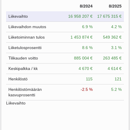
8/2024
8/2025
Liikevaihto
16 958 207 €
17 675 315 €
Liikevaihdon muutos
6.9 %
4.2 %
Liiketoiminnan tulos
1 453 874 €
549 362 €
Liiketulosprosentti
8.6 %
3.1 %
Tilikauden voitto
885 004 €
263 485 €
Keskipalkka / kk
4 670 €
4 614 €
Henkilöstö
115
121
Henkilöstömäärän
-2.5 %
5.2 %
kasvuprosentti
Liikevaihto