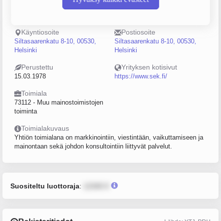
Puhelin
Sijainti
Helsinki
Käyntiosoite
Postiosoite
Siltasaarenkatu 8-10, 00530,
Siltasaarenkatu 8-10, 00530,
Helsinki
Helsinki
Perustettu
Yrityksen kotisivut
15.03.1978
https://www.sek.fi/
Toimiala
73112 - Muu mainostoimistojen
toiminta
Toimialakuvaus
Yhtiön toimialana on markkinointiin, viestintään, vaikuttamiseen ja
mainontaan sekä johdon konsultointiin liittyvät palvelut.
Suositeltu luottoraja
:
12345 €