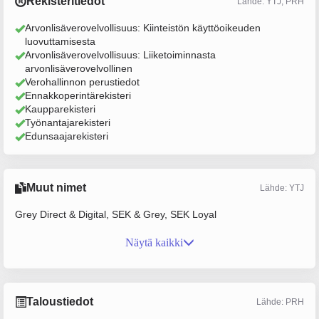
Rekisteritiedot
Lähde: YTJ, PRH
Arvonlisäverovelvollisuus: Kiinteistön käyttöoikeuden
luovuttamisesta
Arvonlisäverovelvollisuus: Liiketoiminnasta
arvonlisäverovelvollinen
Verohallinnon perustiedot
Ennakkoperintärekisteri
Kaupparekisteri
Työnantajarekisteri
Edunsaajarekisteri
Muut nimet
Lähde: YTJ
Grey Direct & Digital, SEK & Grey, SEK Loyal
Näytä kaikki
Taloustiedot
Lähde: PRH