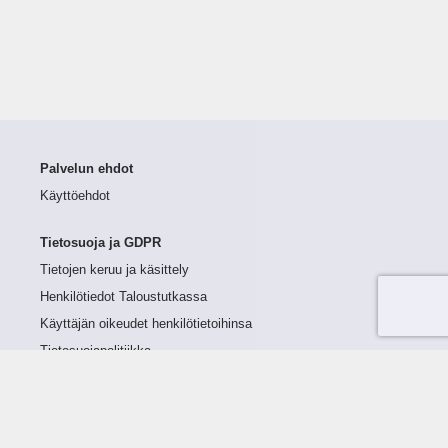
Palvelun ehdot
Käyttöehdot
Tietosuoja ja GDPR
Tietojen keruu ja käsittely
Henkilötiedot Taloustutkassa
Käyttäjän oikeudet henkilötietoihinsa
Tietosuojapolitiikka
Tietoturvapolitiikka
Evästeet
Tutustu palveluun