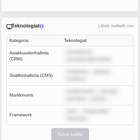
Teknologiat
Lähde: builtwith.com
Kategoria
Teknologiat
rem ipsum do
Asiakkuudenhallinta
(CRM)
rem ipsum dolor sit amet
m ipsum do
ipsum d
Sisällönhallinta (CMS)
m dolor si
m dolor sit ame
rem ipsu
Markkinointi
sum dolor
rem ips
rem i
m ipsum dolor
Framework
rem ipsum
Näytä kaikki