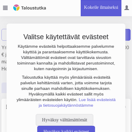
Kokeile ilmaiseksi
Oy SEK Ab
Näytä haku
Raportit
Valitse käytettävät evästeet
Käytämme evästeitä helpottaaksemme palvelumme
Yrityksen Oy SEK Ab liikevaihto on 17.7 milj. €, tulos 549 000
käyttöä ja parantaaksemme käyttökokemusta.
€ ja henkilöstömäärä 121. Sen päätoimiala on Muu
Välttämättömät evästeet ovat tarvittavia sivuston
mainostoimistojen toiminta, perustamisvuosi 1978 ja sijainti
toiminnan kannalta ja mahdollistavat perustoiminnot,
Helsinki. Yrityksen yhtiömuoto Osakeyhtiö (OY).
kuten navigoinnin ja kirjautumisen.
Taloustutka käyttää myös ylimääräisiä evästeitä
palvelun kehittämistä varten, jotta voimme tarjota
Perustiedot
Tilinpäätösluvut
Päättäjätiedot
sinulle parhaan mahdollisen käyttökokemuksen.
Hyväksymällä kaikki evästeet sallit myös
ylimääräisten evästeiden käytön.
Lue lisää evästeistä
ja tietosuojakäytännöstämme
Perustiedot
Lähde: YTJ, PRH, Traficom
Hyväksy välttämättömät
Y-tunnus
Henkilöstömäärä
0115535-4
100–249
Hyväksy kaikki evästeet