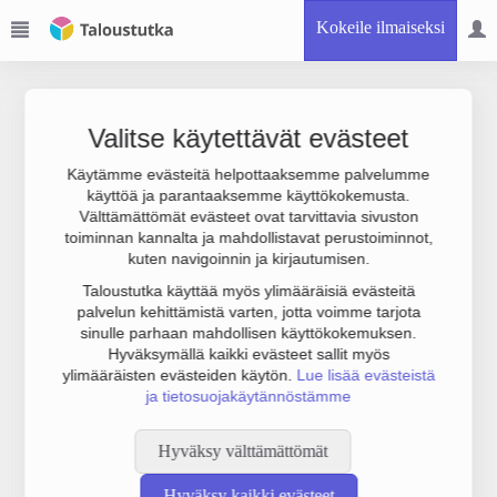
Kokeile ilmaiseksi
Valitse käytettävät evästeet
Käytämme evästeitä helpottaaksemme palvelumme
käyttöä ja parantaaksemme käyttökokemusta.
Joudumme käyttämään botinestovarmennusta sivustollamme.
Välttämättömät evästeet ovat tarvittavia sivuston
Suoritathan alla olevan varmistuksen.
toiminnan kannalta ja mahdollistavat perustoiminnot,
kuten navigoinnin ja kirjautumisen.
Taloustutka käyttää myös ylimääräisiä evästeitä
palvelun kehittämistä varten, jotta voimme tarjota
sinulle parhaan mahdollisen käyttökokemuksen.
Hyväksymällä kaikki evästeet sallit myös
ylimääräisten evästeiden käytön.
Lue lisää evästeistä
ja tietosuojakäytännöstämme
Hyväksy välttämättömät
Hyväksy kaikki evästeet