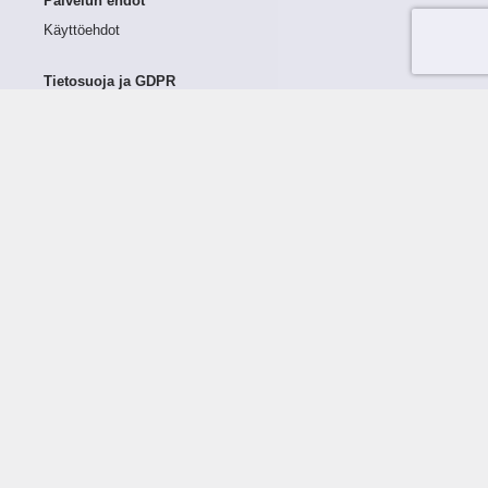
Palvelun ehdot
Käyttöehdot
Tietosuoja ja GDPR
Tietojen keruu ja käsittely
Henkilötiedot Taloustutkassa
Käyttäjän oikeudet henkilötietoihinsa
Tietosuojapolitiikka
Tietoturvapolitiikka
Evästeet
Tutustu palveluun
Ratkaisut
Tietoa palvelusta
Luottorajan määrittely
Tunnusluvut
Maksuviiveet
Hinnasto