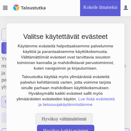
Kokeile ilmaiseksi
Veho Oy Ab
Näytä haku
Valitse käytettävät evästeet
Käytämme evästeitä helpottaaksemme palvelumme
Raportit
käyttöä ja parantaaksemme käyttökokemusta.
Välttämättömät evästeet ovat tarvittavia sivuston
Yrityksen Veho Oy Ab liikevaihto on 763 milj. €, tulos 14.3
toiminnan kannalta ja mahdollistavat perustoiminnot,
milj. € ja henkilöstömäärä 1085. Sen päätoimiala on Autojen
kuten navigoinnin ja kirjautumisen.
ja kevyiden moottoriajoneuvojen tukkukauppa,
Taloustutka käyttää myös ylimääräisiä evästeitä
perustamisvuosi 1978 ja sijainti Helsinki. Yrityksen
palvelun kehittämistä varten, jotta voimme tarjota
yhtiömuoto Osakeyhtiö (OY).
sinulle parhaan mahdollisen käyttökokemuksen.
Hyväksymällä kaikki evästeet sallit myös
ylimääräisten evästeiden käytön.
Lue lisää evästeistä
Emon luvut
Konsernin luvut
ja tietosuojakäytännöstämme
Perustiedot
Tilinpäätösluvut
Päättäjätiedot
Hyväksy välttämättömät
Hyväksy kaikki evästeet