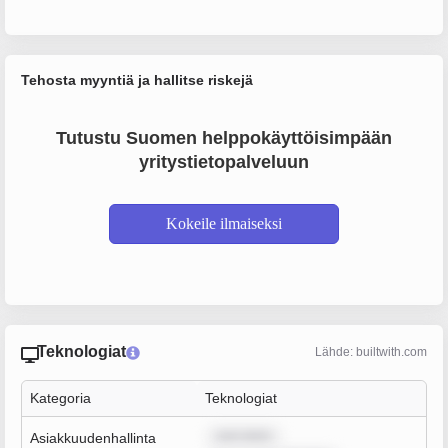
Tehosta myyntiä ja hallitse riskejä
Tutustu Suomen helppokäyttöisimpään
yritystietopalveluun
Kokeile ilmaiseksi
Teknologiat
Lähde: builtwith.com
Kategoria
Teknologiat
sum dolor
Asiakkuudenhallinta