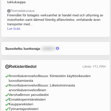
tukkukauppa
Toimialakuvaus
Föremålet för bolagets verksamhet är handel med och uthyrning av
motorfordon samt därmed förenlig affärsrörelse, omfattande även
transporter med...
Lue lisää
Suositeltu luottoraja
:
12345 €
Rekisteritiedot
Lähde: YTJ, PRH
Arvonlisäverovelvollisuus: Kiinteistön käyttöoikeuden
luovuttamisesta
Arvonlisäverovelvollisuus: Liiketoiminnasta
arvonlisäverovelvollinen
Verohallinnon perustiedot
Ennakkoperintärekisteri
Kaupparekisteri
Työnantajarekisteri