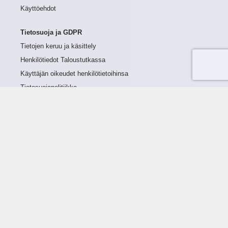
Käyttöehdot
Tietosuoja ja GDPR
Tietojen keruu ja käsittely
Henkilötiedot Taloustutkassa
Käyttäjän oikeudet henkilötietoihinsa
Tietosuojapolitiikka
Tietoturvapolitiikka
Evästeet
Tutustu palveluun
Ratkaisut
Tietoa palvelusta
Luottorajan määrittely
Tunnusluvut
Maksuviiveet
Hinnasto