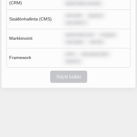
(CRM)
ipsum dolor sit amet,
sum dolo
ipsum d
Sisällönhallinta (CMS)
sum dolor s
ipsum dolor sit a
m ipsum
Markkinointi
sum dolor
rem ips
rem i
rem ipsum dolo
Framework
ipsum d
Näytä kaikki