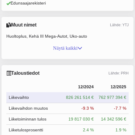
Edunsaajarekisteri
Muut nimet
Lähde: YTJ
Huoltoplus, Kehä III Mega-Autot, Uko-auto
Näytä kaikki
Taloustiedot
Lähde: PRH
12/2024
12/2025
Liikevaihto
826 261 514 €
762 977 394 €
Liikevaihdon muutos
-9.3 %
-7.7 %
Liiketoiminnan tulos
19 817 030 €
14 342 596 €
Liiketulosprosentti
2.4 %
1.9 %