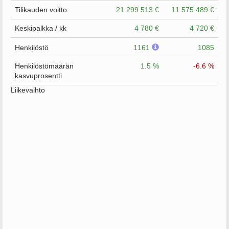
Tilikauden voitto
21 299 513 €
11 575 489 €
Keskipalkka / kk
4 780 €
4 720 €
Henkilöstö
1161
1085
Henkilöstömäärän
1.5 %
-6.6 %
kasvuprosentti
Liikevaihto