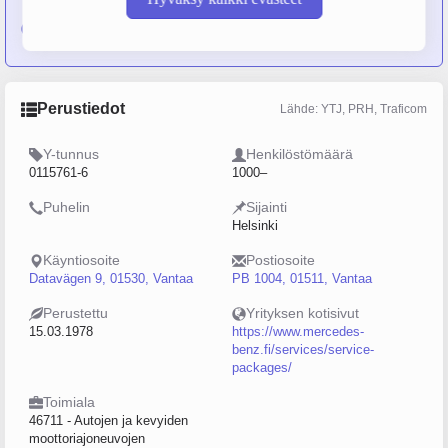
01.05.2021 Yritys on osittain jakautunut yritykseksi
Tenetor
Oy Ab
Perustiedot
Lähde: YTJ, PRH, Traficom
Y-tunnus
Henkilöstömäärä
0115761-6
1000–
Puhelin
Sijainti
Helsinki
Käyntiosoite
Postiosoite
Datavägen 9, 01530, Vantaa
PB 1004, 01511, Vantaa
Perustettu
Yrityksen kotisivut
15.03.1978
https://www.mercedes-
benz.fi/services/service-
packages/
Toimiala
46711 - Autojen ja kevyiden
moottoriajoneuvojen