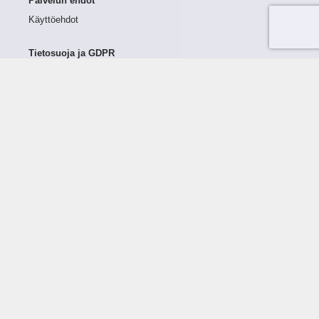
Palvelun ehdot
Käyttöehdot
Tietosuoja ja GDPR
Tietojen keruu ja käsittely
Henkilötiedot Taloustutkassa
Käyttäjän oikeudet henkilötietoihinsa
Tietosuojapolitiikka
Tietoturvapolitiikka
Evästeet
Tutustu palveluun
Ratkaisut
Tietoa palvelusta
Luottorajan määrittely
Tunnusluvut
Maksuviiveet
Hinnasto