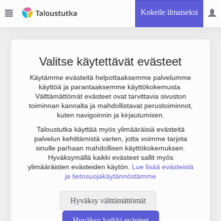
Kokeile ilmaiseksi
Valitse käytettävät evästeet
Käytämme evästeitä helpottaaksemme palvelumme
käyttöä ja parantaaksemme käyttökokemusta.
Joudumme käyttämään botinestovarmennusta sivustollamme.
Välttämättömät evästeet ovat tarvittavia sivuston
Suoritathan alla olevan varmistuksen.
toiminnan kannalta ja mahdollistavat perustoiminnot,
kuten navigoinnin ja kirjautumisen.
Taloustutka käyttää myös ylimääräisiä evästeitä
palvelun kehittämistä varten, jotta voimme tarjota
sinulle parhaan mahdollisen käyttökokemuksen.
Hyväksymällä kaikki evästeet sallit myös
ylimääräisten evästeiden käytön.
Lue lisää evästeistä
ja tietosuojakäytännöstämme
Hyväksy välttämättömät
Hyväksy kaikki evästeet