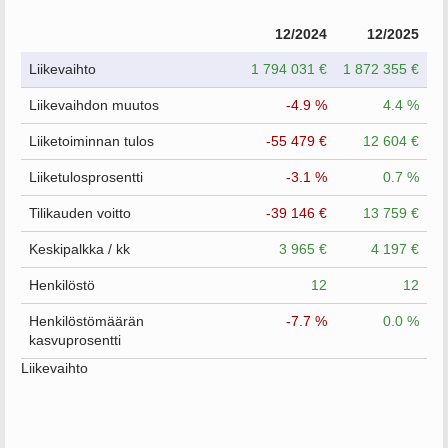
12/2024
12/2025
Liikevaihto
1 794 031 €
1 872 355 €
Liikevaihdon muutos
-4.9 %
4.4 %
Liiketoiminnan tulos
-55 479 €
12 604 €
Liiketulosprosentti
-3.1 %
0.7 %
Tilikauden voitto
-39 146 €
13 759 €
Keskipalkka / kk
3 965 €
4 197 €
Henkilöstö
12
12
Henkilöstömäärän
-7.7 %
0.0 %
kasvuprosentti
Liikevaihto