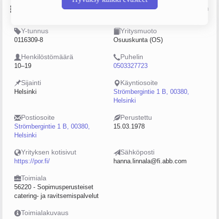
Perustiedot
Lähde: YTJ, PRH, Traficom
Y-tunnus
Yritysmuoto
0116309-8
Osuuskunta (OS)
Henkilöstömäärä
Puhelin
10–19
0503327723
Sijainti
Käyntiosoite
Helsinki
Strömbergintie 1 B, 00380,
Helsinki
Postiosoite
Perustettu
Strömbergintie 1 B, 00380,
15.03.1978
Helsinki
Yrityksen kotisivut
Sähköposti
https://por.fi/
hanna.linnala@fi.abb.com
Toimiala
56220 - Sopimusperusteiset
catering- ja ravitsemispalvelut
Toimialakuvaus