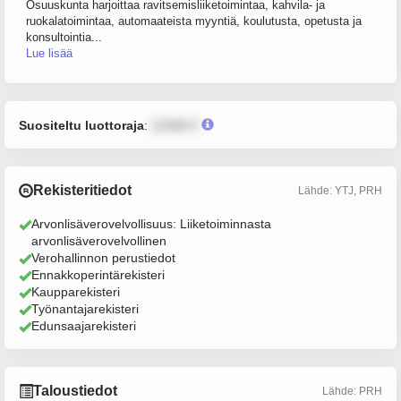
Osuuskunta harjoittaa ravitsemisliiketoimintaa, kahvila- ja
ruokalatoimintaa, automaateista myyntiä, koulutusta, opetusta ja
konsultointia...
Lue lisää
Suositeltu luottoraja
:
12345 €
Rekisteritiedot
Lähde: YTJ, PRH
Arvonlisäverovelvollisuus: Liiketoiminnasta
arvonlisäverovelvollinen
Verohallinnon perustiedot
Ennakkoperintärekisteri
Kaupparekisteri
Työnantajarekisteri
Edunsaajarekisteri
Taloustiedot
Lähde: PRH