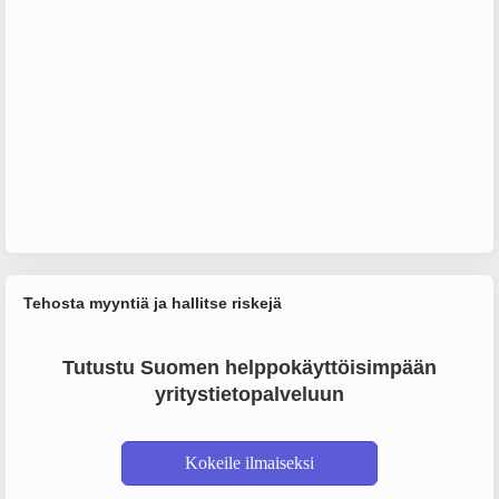
Tehosta myyntiä ja hallitse riskejä
Tutustu Suomen helppokäyttöisimpään
yritystietopalveluun
Kokeile ilmaiseksi