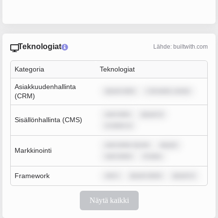
Teknologiat
Lähde: builtwith.com
Kategoria
Teknologiat
Asiakkuudenhallinta
ipsum dolo
r sit amet, conse
(CRM)
sum dolo
ipsum d
Sisällönhallinta (CMS)
m dolor si
sum dolor sit am
ipsum
Markkinointi
sum dolor
m ipsu
Framework
rem i
ipsum dolor
ipsum d
Näytä kaikki