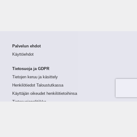
Palvelun ehdot
Käyttöehdot
Tietosuoja ja GDPR
Tietojen keruu ja käsittely
Henkilötiedot Taloustutkassa
Käyttäjän oikeudet henkilötietoihinsa
Tietosuojapolitiikka
Tietoturvapolitiikka
Evästeet
Tutustu palveluun