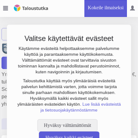
Kokeile ilmaiseksi
Näytä haku
Valitse käytettävät evästeet
Pitäjänmäen Osuusruokala
Käytämme evästeitä helpottaaksemme palvelumme
käyttöä ja parantaaksemme käyttökokemusta.
Välttämättömät evästeet ovat tarvittavia sivuston
Raportit
toiminnan kannalta ja mahdollistavat perustoiminnot,
kuten navigoinnin ja kirjautumisen.
Yrityksen Pitäjänmäen Osuusruokala liikevaihto on 1.9 milj. €,
Taloustutka käyttää myös ylimääräisiä evästeitä
tulos 13 000 € ja henkilöstömäärä 12. Sen päätoimiala on
palvelun kehittämistä varten, jotta voimme tarjota
Sopimusperusteiset catering- ja ravitsemispalvelut,
sinulle parhaan mahdollisen käyttökokemuksen.
perustamisvuosi 1978 ja sijainti Helsinki. Yrityksen
Hyväksymällä kaikki evästeet sallit myös
yhtiömuoto Osuuskunta (OS).
ylimääräisten evästeiden käytön.
Lue lisää evästeistä
ja tietosuojakäytännöstämme
Perustiedot
Tilinpäätösluvut
Päättäjätiedot
Hyväksy välttämättömät
Hyväksy kaikki evästeet