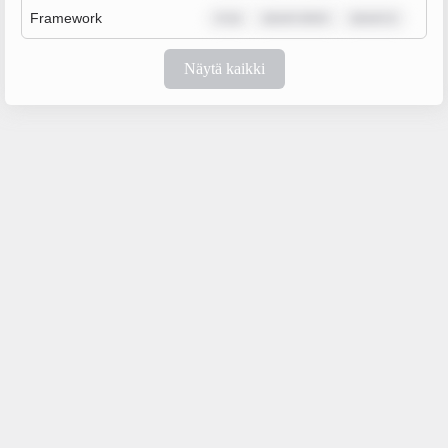
Framework
m ip
ipsum dolor
ipsum d
Näytä kaikki