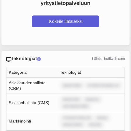
yritystietopalveluun
Kokeile ilmaiseksi
Teknologiat
Lähde: builtwith.com
Kategoria
Teknologiat
Asiakkuudenhallinta
ipsum dolo
m dolor sit amet, co
(CRM)
ipsum dol
ipsum d
Sisällönhallinta (CMS)
rem ipsum dolo
m ipsum dolor sit
ipsum
Markkinointi
ipsum dolor
rem ips