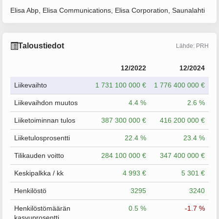
Elisa Abp, Elisa Communications, Elisa Corporation, Saunalahti
Taloustiedot
Lähde: PRH
12/2022
12/2024
Liikevaihto
1 731 100 000 €
1 776 400 000 €
Liikevaihdon muutos
4.4 %
2.6 %
Liiketoiminnan tulos
387 300 000 €
416 200 000 €
Liiketulosprosentti
22.4 %
23.4 %
Tilikauden voitto
284 100 000 €
347 400 000 €
Keskipalkka / kk
4 993 €
5 301 €
Henkilöstö
3295
3240
Henkilöstömäärän
0.5 %
-1.7 %
kasvuprosentti