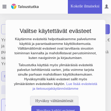
Kokeile ilmaiseksi
Elisa Oyj
Näytä haku
Raportit
Valitse käytettävät evästeet
Käytämme evästeitä helpottaaksemme palvelumme
Yrityksen Elisa Oyj liikevaihto on 1.8 mrd. €, tulos 416.2 milj. €
käyttöä ja parantaaksemme käyttökokemusta.
ja henkilöstömäärä 3240. Sen päätoimiala on Kiinteän
Välttämättömät evästeet ovat tarvittavia sivuston
puhelinverkon ja langattoman verkon hallinta ja palvelut sekä
toiminnan kannalta ja mahdollistavat perustoiminnot,
satelliittiviestintä, perustamisvuosi 1978 ja sijainti Helsinki.
kuten navigoinnin ja kirjautumisen.
Yrityksen yhtiömuoto Julkinen osakeyhtiö (OYJ).
Taloustutka käyttää myös ylimääräisiä evästeitä
palvelun kehittämistä varten, jotta voimme tarjota
sinulle parhaan mahdollisen käyttökokemuksen.
Emon luvut
Konsernin luvut
Hyväksymällä kaikki evästeet sallit myös
ylimääräisten evästeiden käytön.
Lue lisää evästeistä
ja tietosuojakäytännöstämme
Perustiedot
Tilinpäätösluvut
Päättäjätiedot
Hyväksy välttämättömät
21 yritystä
on sulautunut yritykseen Elisa Oyj
Hyväksy kaikki evästeet