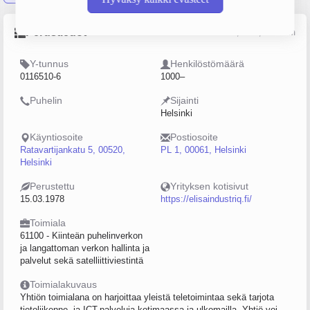
Perustiedot
Lähde: YTJ, PRH, Traficom
Y-tunnus
Henkilöstömäärä
0116510-6
1000–
Puhelin
Sijainti
Helsinki
Käyntiosoite
Postiosoite
Ratavartijankatu 5, 00520,
PL 1, 00061, Helsinki
Helsinki
Perustettu
Yrityksen kotisivut
15.03.1978
https://elisaindustriq.fi/
Toimiala
61100 - Kiinteän puhelinverkon
ja langattoman verkon hallinta ja
palvelut sekä satelliittiviestintä
Toimialakuvaus
Yhtiön toimialana on harjoittaa yleistä teletoimintaa sekä tarjota
tietoliikenne- ja ICT-palveluja kotimaassa ja ulkomailla. Yhtiö voi