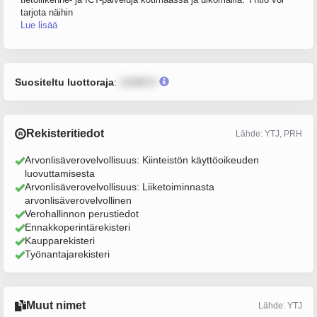
tarjota näihin
Lue lisää
Suositeltu luottoraja
:
12345 €
Rekisteritiedot
Lähde: YTJ, PRH
Arvonlisäverovelvollisuus: Kiinteistön käyttöoikeuden
luovuttamisesta
Arvonlisäverovelvollisuus: Liiketoiminnasta
arvonlisäverovelvollinen
Verohallinnon perustiedot
Ennakkoperintärekisteri
Kaupparekisteri
Työnantajarekisteri
Muut nimet
Lähde: YTJ