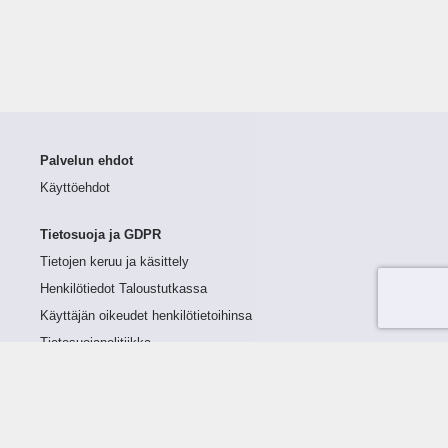
Palvelun ehdot
Käyttöehdot
Tietosuoja ja GDPR
Tietojen keruu ja käsittely
Henkilötiedot Taloustutkassa
Käyttäjän oikeudet henkilötietoihinsa
Tietosuojapolitiikka
Tietoturvapolitiikka
Evästeet
Tutustu palveluun