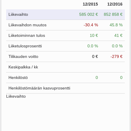
12/2015
12/2016
Liikevaihto
585 002 €
852 858 €
Liikevaihdon muutos
-30.4 %
45.8 %
Liiketoiminnan tulos
10 €
41 €
Liiketulosprosentti
0.0 %
0.0 %
Tilikauden voitto
0 €
-279 €
Keskipalkka / kk
Henkilöstö
0
0
Henkilöstömäärän kasvuprosentti
Liikevaihto