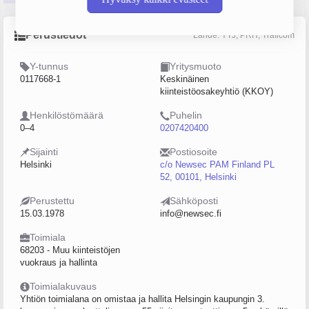
Perustiedot
Lähde: YTJ, PRH, Traficom
Y-tunnus
Yritysmuoto
0117668-1
Keskinäinen
kiinteistöosakeyhtiö (KKOY)
Henkilöstömäärä
Puhelin
0–4
0207420400
Sijainti
Postiosoite
Helsinki
c/o Newsec PAM Finland PL
52, 00101, Helsinki
Perustettu
Sähköposti
15.03.1978
info@newsec.fi
Toimiala
68203 - Muu kiinteistöjen
vuokraus ja hallinta
Toimialakuvaus
Yhtiön toimialana on omistaa ja hallita Helsingin kaupungin 3.