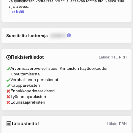
kaupunginosan korttelissa nro 55 sijaitsevaa tonttia nro 5 sekä sillä
sijaitsevaa...
Lue lisää
Suositeltu luottoraja
:
12345 €
Rekisteritiedot
Lähde: YTJ, PRH
Arvonlisäverovelvollisuus: Kiinteistön käyttöoikeuden
luovuttamisesta
Verohallinnon perustiedot
Kaupparekisteri
Ennakkoperintärekisteri
Työnantajarekisteri
Edunsaajarekisteri
Taloustiedot
Lähde: PRH