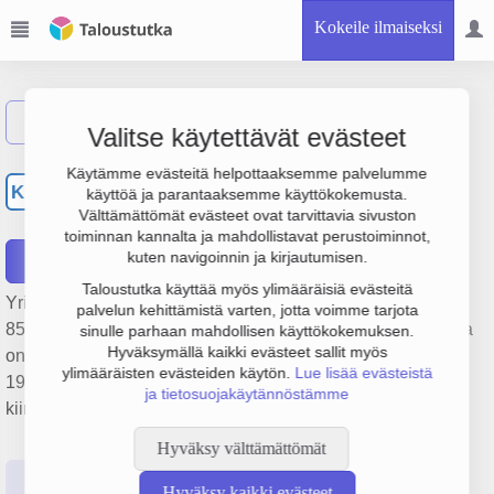
Kokeile ilmaiseksi
Näytä haku
Valitse käytettävät evästeet
Kiinteistö Oy Helsingin
Käytämme evästeitä helpottaaksemme palvelumme
KH
käyttöä ja parantaaksemme käyttökokemusta.
Eteläranta 8
Välttämättömät evästeet ovat tarvittavia sivuston
toiminnan kannalta ja mahdollistavat perustoiminnot,
kuten navigoinnin ja kirjautumisen.
Raportit
Taloustutka käyttää myös ylimääräisiä evästeitä
Yrityksen Kiinteistö Oy Helsingin Eteläranta 8 liikevaihto on
palvelun kehittämistä varten, jotta voimme tarjota
853 000 €, tulos 41 € ja henkilöstömäärä 0. Sen päätoimiala
sinulle parhaan mahdollisen käyttökokemuksen.
Hyväksymällä kaikki evästeet sallit myös
on Muu kiinteistöjen vuokraus ja hallinta, perustamisvuosi
ylimääräisten evästeiden käytön.
Lue lisää evästeistä
1978 ja sijainti Helsinki. Yrityksen yhtiömuoto Keskinäinen
ja tietosuojakäytännöstämme
kiinteistöosakeyhtiö (KKOY).
Hyväksy välttämättömät
Perustiedot
Tilinpäätösluvut
Päättäjätiedot
Hyväksy kaikki evästeet