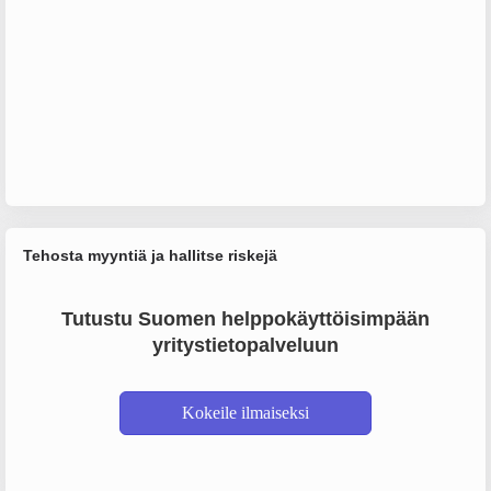
Tehosta myyntiä ja hallitse riskejä
Tutustu Suomen helppokäyttöisimpään
yritystietopalveluun
Kokeile ilmaiseksi