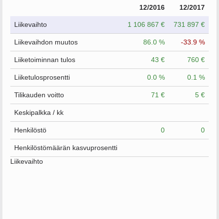
12/2016
12/2017
Liikevaihto
1 106 867 €
731 897 €
Liikevaihdon muutos
86.0 %
-33.9 %
Liiketoiminnan tulos
43 €
760 €
Liiketulosprosentti
0.0 %
0.1 %
Tilikauden voitto
71 €
5 €
Keskipalkka / kk
Henkilöstö
0
0
Henkilöstömäärän kasvuprosentti
Liikevaihto