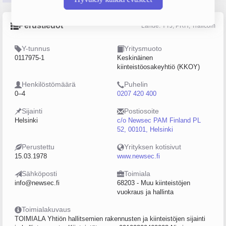
Perustiedot
Lähde: YTJ, PRH, Traficom
Y-tunnus
Yritysmuoto
0117975-1
Keskinäinen
kiinteistöosakeyhtiö (KKOY)
Henkilöstömäärä
Puhelin
0–4
0207 420 400
Sijainti
Postiosoite
Helsinki
c/o Newsec PAM Finland PL
52, 00101, Helsinki
Perustettu
Yrityksen kotisivut
15.03.1978
www.newsec.fi
Sähköposti
Toimiala
info@newsec.fi
68203 - Muu kiinteistöjen
vuokraus ja hallinta
Toimialakuvaus
TOIMIALA Yhtiön hallitsemien rakennusten ja kiinteistöjen sijainti