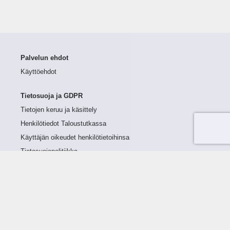
Palvelun ehdot
Käyttöehdot
Tietosuoja ja GDPR
Tietojen keruu ja käsittely
Henkilötiedot Taloustutkassa
Käyttäjän oikeudet henkilötietoihinsa
Tietosuojapolitiikka
Tietoturvapolitiikka
Evästeet
Tutustu palveluun
Ratkaisut
Tietoa palvelusta