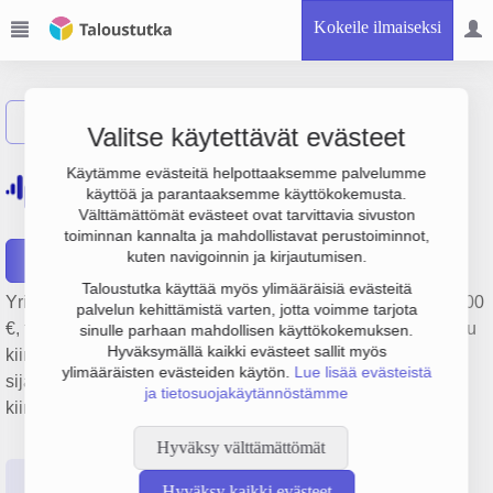
Kokeile ilmaiseksi
Näytä haku
Valitse käytettävät evästeet
Oy Helsingfors Saluhallar
Käytämme evästeitä helpottaaksemme palvelumme
käyttöä ja parantaaksemme käyttökokemusta.
Ab
Välttämättömät evästeet ovat tarvittavia sivuston
toiminnan kannalta ja mahdollistavat perustoiminnot,
kuten navigoinnin ja kirjautumisen.
Raportit
Taloustutka käyttää myös ylimääräisiä evästeitä
Yrityksen Oy Helsingfors Saluhallar Ab liikevaihto on 732 000
palvelun kehittämistä varten, jotta voimme tarjota
€, tulos 760 € ja henkilöstömäärä 0. Sen päätoimiala on Muu
sinulle parhaan mahdollisen käyttökokemuksen.
Hyväksymällä kaikki evästeet sallit myös
kiinteistöjen vuokraus ja hallinta, perustamisvuosi 1978 ja
ylimääräisten evästeiden käytön.
Lue lisää evästeistä
sijainti Helsinki. Yrityksen yhtiömuoto Keskinäinen
ja tietosuojakäytännöstämme
kiinteistöosakeyhtiö (KKOY).
Hyväksy välttämättömät
Perustiedot
Tilinpäätösluvut
Päättäjätiedot
Hyväksy kaikki evästeet