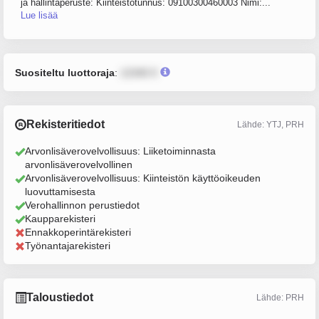
ja hallintaperuste: Kiinteistötunnus: 09100300460003 Nimi:...
Lue lisää
Suositeltu luottoraja
:
12345 €
Rekisteritiedot
Lähde: YTJ, PRH
Arvonlisäverovelvollisuus: Liiketoiminnasta
arvonlisäverovelvollinen
Arvonlisäverovelvollisuus: Kiinteistön käyttöoikeuden
luovuttamisesta
Verohallinnon perustiedot
Kaupparekisteri
Ennakkoperintärekisteri
Työnantajarekisteri
Taloustiedot
Lähde: PRH