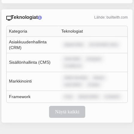
Teknologiat
Lähde: builtwith.com
Kategoria
Teknologiat
Asiakkuudenhallinta
ipsum dolo
lor sit amet, cons
(CRM)
sum dolo
m ipsum
Sisällönhallinta (CMS)
m dolor si
dolor sit amet
ipsum
Markkinointi
sum dolor
m ipsu
Framework
m ip
ipsum dolor
m ipsum
Näytä kaikki