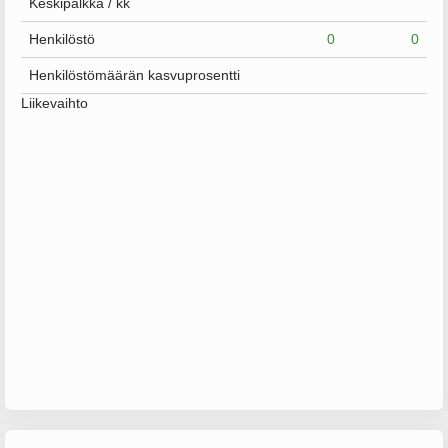
Keskipalkka / kk
Henkilöstö
0
0
Henkilöstömäärän kasvuprosentti
Liikevaihto