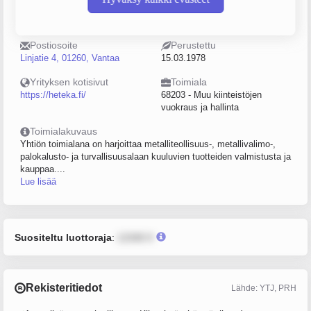
Puhelin
Sijainti
Helsinki
Postiosoite
Perustettu
Linjatie 4, 01260, Vantaa
15.03.1978
Yrityksen kotisivut
Toimiala
https://heteka.fi/
68203 - Muu kiinteistöjen
vuokraus ja hallinta
Toimialakuvaus
Yhtiön toimialana on harjoittaa metalliteollisuus-, metallivalimo-,
palokalusto- ja turvallisuusalaan kuuluvien tuotteiden valmistusta ja
kauppaa....
Lue lisää
Suositeltu luottoraja
:
12345 €
Rekisteritiedot
Lähde: YTJ, PRH