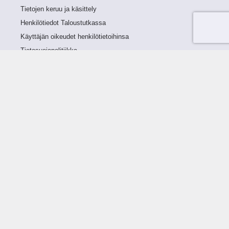
Tietojen keruu ja käsittely
Henkilötiedot Taloustutkassa
Käyttäjän oikeudet henkilötietoihinsa
Tietosuojapolitiikka
Tietoturvapolitiikka
Evästeet
Tutustu palveluun
Ratkaisut
Tietoa palvelusta
Luottorajan määrittely
Tunnusluvut
Maksuviiveet
Hinnasto
Päivitykset
Ohjeistus
Ohjekirja