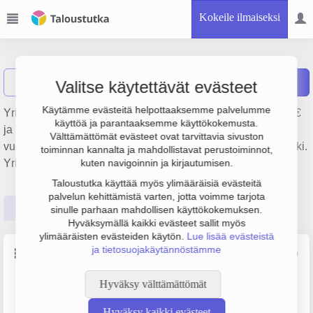
Kokeile ilmaiseksi
Heteka Oy
Näytä haku
Raportit
Valitse käytettävät evästeet
Käytämme evästeitä helpottaaksemme palvelumme
Yrityksen Heteka Oy liikevaihto on 600 000 €, tulos 24 000 €
käyttöä ja parantaaksemme käyttökokemusta.
ja henkilöstömäärä 0. Sen päätoimiala on Muu kiinteistöjen
Välttämättömät evästeet ovat tarvittavia sivuston
vuokraus ja hallinta, perustamisvuosi 1978 ja sijainti Helsinki.
toiminnan kannalta ja mahdollistavat perustoiminnot,
Yrityksen yhtiömuoto Osakeyhtiö (OY).
kuten navigoinnin ja kirjautumisen.
Taloustutka käyttää myös ylimääräisiä evästeitä
palvelun kehittämistä varten, jotta voimme tarjota
Perustiedot
Tilinpäätösluvut
Päättäjätiedot
sinulle parhaan mahdollisen käyttökokemuksen.
Hyväksymällä kaikki evästeet sallit myös
ylimääräisten evästeiden käytön.
Lue lisää evästeistä
ja tietosuojakäytännöstämme
Perustiedot
Lähde: YTJ, PRH, Traficom
Hyväksy välttämättömät
Y-tunnus
Henkilöstömäärä
0118090-4
0–4
Hyväksy kaikki evästeet