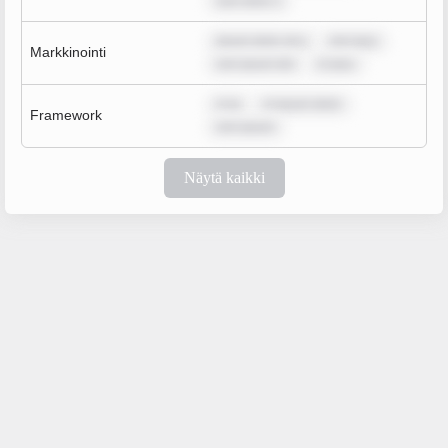
sum dolor s
ipsum dolor sit a
rem ipsu
Markkinointi
rem ipsum dol
m ipsu
m ip
m ipsum dolor
Framework
rem ipsum
Näytä kaikki