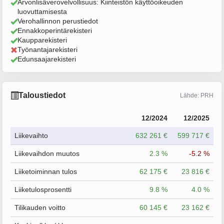
Arvonlisäverovelvollisuus: Kiinteistön käyttöoikeuden
luovuttamisesta
Verohallinnon perustiedot
Ennakkoperintärekisteri
Kaupparekisteri
Työnantajarekisteri
Edunsaajarekisteri
Taloustiedot
Lähde: PRH
12/2024
12/2025
Liikevaihto
632 261 €
599 717 €
Liikevaihdon muutos
2.3 %
-5.2 %
Liiketoiminnan tulos
62 175 €
23 816 €
Liiketulosprosentti
9.8 %
4.0 %
Tilikauden voitto
60 145 €
23 162 €