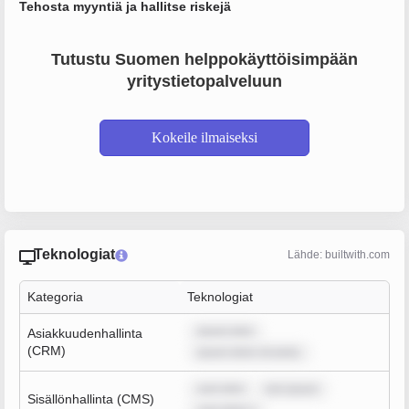
Tehosta myyntiä ja hallitse riskejä
Tutustu Suomen helppokäyttöisimpään
yritystietopalveluun
Kokeile ilmaiseksi
Teknologiat
Lähde: builtwith.com
Kategoria
Teknologiat
ipsum dolo
Asiakkuudenhallinta
(CRM)
ipsum dolor sit amet,
sum dolo
rem ipsum
Sisällönhallinta (CMS)