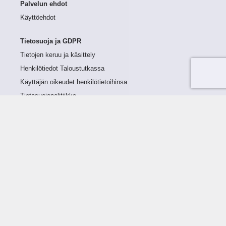
Palvelun ehdot
Käyttöehdot
Tietosuoja ja GDPR
Tietojen keruu ja käsittely
Henkilötiedot Taloustutkassa
Käyttäjän oikeudet henkilötietoihinsa
Tietosuojapolitiikka
Tietoturvapolitiikka
Evästeet
Tutustu palveluun
Ratkaisut
Tietoa palvelusta
Luottorajan määrittely
Tunnusluvut
Maksuviiveet
Hinnasto