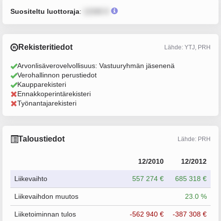
Suositeltu luottoraja
:
12345 €
Rekisteritiedot
Lähde: YTJ, PRH
Arvonlisäverovelvollisuus: Vastuuryhmän jäsenenä
Verohallinnon perustiedot
Kaupparekisteri
Ennakkoperintärekisteri
Työnantajarekisteri
Taloustiedot
Lähde: PRH
12/2010
12/2012
Liikevaihto
557 274 €
685 318 €
Liikevaihdon muutos
23.0 %
Liiketoiminnan tulos
-562 940 €
-387 308 €