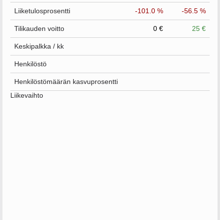
Liiketulosprosentti
-101.0 %
-56.5 %
Tilikauden voitto
0 €
25 €
Keskipalkka / kk
Henkilöstö
Henkilöstömäärän kasvuprosentti
Liikevaihto