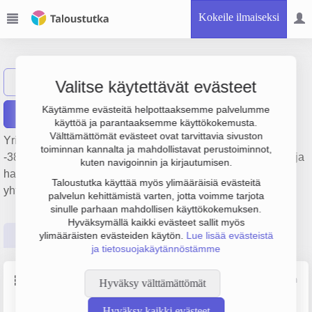
Kokeile ilmaiseksi
Oy Kampintalo
Näytä haku
Valitse käytettävät evästeet
Käytämme evästeitä helpottaaksemme palvelumme
Raportit
käyttöä ja parantaaksemme käyttökokemusta.
Välttämättömät evästeet ovat tarvittavia sivuston
Yrityksen Oy Kampintalo liikevaihto on 685 000 € ja tulos
toiminnan kannalta ja mahdollistavat perustoiminnot,
-387 000 €. Sen päätoimiala on Muu kiinteistöjen vuokraus ja
kuten navigoinnin ja kirjautumisen.
hallinta, perustamisvuosi 1978 ja sijainti Helsinki. Yrityksen
Taloustutka käyttää myös ylimääräisiä evästeitä
yhtiömuoto Keskinäinen kiinteistöosakeyhtiö (KKOY).
palvelun kehittämistä varten, jotta voimme tarjota
sinulle parhaan mahdollisen käyttökokemuksen.
Hyväksymällä kaikki evästeet sallit myös
Perustiedot
Tilinpäätösluvut
Päättäjätiedot
ylimääräisten evästeiden käytön.
Lue lisää evästeistä
ja tietosuojakäytännöstämme
Perustiedot
Lähde: YTJ, PRH, Traficom
Hyväksy välttämättömät
Hyväksy kaikki evästeet
Y-tunnus
Yritysmuoto