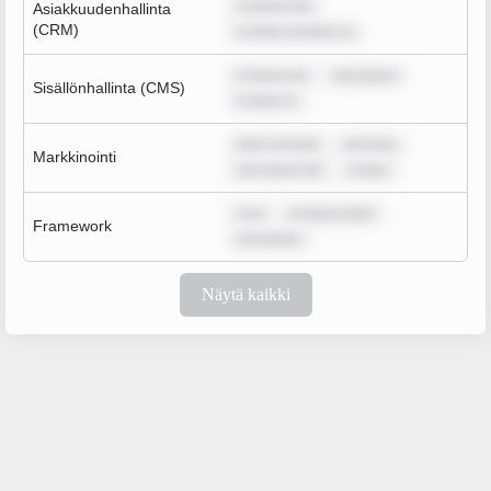
m ipsum dol
Asiakkuudenhallinta
(CRM)
m dolor sit amet, co
m ipsum do
rem ipsum
Sisällönhallinta (CMS)
m dolor si
dolor sit amet
rem ipsu
Markkinointi
rem ipsum dol
m ipsu
m ip
m ipsum dolor
Framework
rem ipsum
Näytä kaikki