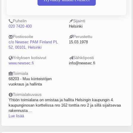
0118647-6
Keskinäinen
kiinteistöosakeyhtiö (KKOY)
Puhelin
Sijainti
020 7420 400
Helsinki
Postiosoite
Perustettu
c/o Newsec PAM Finland PL
15.03.1978
52, 00101, Helsinki
Yrityksen kotisivut
Sähköposti
www.newsec.fi
info@newsec.fi
Toimiala
68203 - Muu kiinteistöjen
vuokraus ja hallinta
Toimialakuvaus
Yhtiön toimialana on omistaa ja hallita Helsingin kaupungin 4.
kaupunginosan korttelissa nro 162 tonttia nro 2 ja sillä sijaitsevaa
rakennusta....
Lue lisää