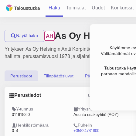
Haku
Toimialat
Uudet
Konkurssit
As Oy Helsingin An
Näytä haku
AH
Käytämme evä
Yrityksen As Oy Helsingin Antti Korpintie liikevaihto on 406 
Välttämättömät evä
hallinta, perustamisvuosi 1978 ja sijainti Helsinki. Yritykse
Taloustutka käyt
parhaan mahdollis
Perustiedot
Tilinpäätösluvut
Päättäjätiedot
Perustiedot
Lähde: YTJ, PRH, Traficom
Y-tunnus
Yritysmuoto
0119183-0
Asunto-osakeyhtiö (AOY)
Henkilöstömäärä
Puhelin
0–4
+35824781800