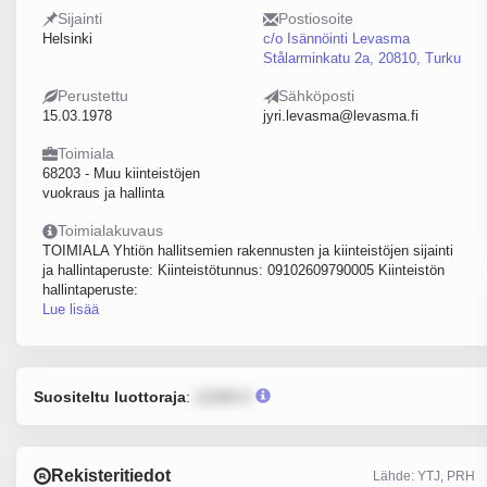
Sijainti
Postiosoite
Helsinki
c/o Isännöinti Levasma
Stålarminkatu 2a, 20810, Turku
Perustettu
Sähköposti
15.03.1978
jyri.levasma@levasma.fi
Toimiala
68203 - Muu kiinteistöjen
vuokraus ja hallinta
Toimialakuvaus
TOIMIALA Yhtiön hallitsemien rakennusten ja kiinteistöjen sijainti
ja hallintaperuste: Kiinteistötunnus: 09102609790005 Kiinteistön
hallintaperuste:
Lue lisää
Suositeltu luottoraja
:
12345 €
Rekisteritiedot
Lähde: YTJ, PRH