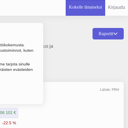
Kokeile ilmaiseksi
Kirjaudu
Raportit
ttökokemusta.
u kiinteistöjen vuokraus ja
rustoiminnot, kuten
e tarjota sinulle
räisten evästeiden
Lähde: PRH
Liikevaihto
12/2024
06 101 €
-22.5 %