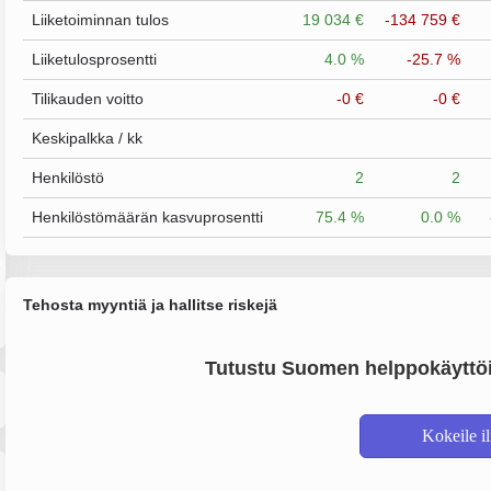
Liiketoiminnan tulos
19 034 €
-134 759 €
Liiketulosprosentti
4.0 %
-25.7 %
Tilikauden voitto
-0 €
-0 €
Keskipalkka / kk
Henkilöstö
2
2
Henkilöstömäärän kasvuprosentti
75.4 %
0.0 %
Tehosta myyntiä ja hallitse riskejä
Tutustu Suomen helppokäyttöi
Kokeile i