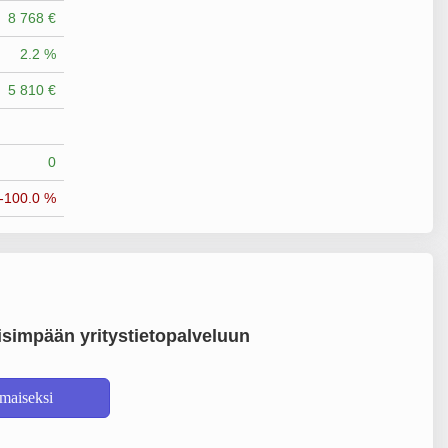
8 768 €
2.2 %
5 810 €
0
-100.0 %
simpään yritystietopalveluun
lmaiseksi