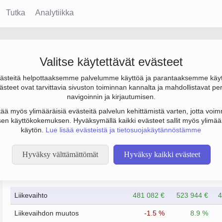
Tutka
Analytiikka
tti Korpintie
Valitse käytettävät evästeet
steitä helpottaaksemme palvelumme käyttöä ja parantaaksemme käy
000 €, tulos 9 000 € ja henkilöstömäärä 0. Sen päätoimiala on Mu
steet ovat tarvittavia sivuston toiminnan kannalta ja mahdollistavat pe
n yhtiömuoto Asunto-osakeyhtiö (AOY).
navigoinnin ja kirjautumisen.
tää myös ylimääräisiä evästeitä palvelun kehittämistä varten, jotta voimm
en käyttökokemuksen. Hyväksymällä kaikki evästeet sallit myös ylimää
käytön.
Lue lisää evästeistä ja tietosuojakäytännöstämme
Hyväksy välttämättömät
Hyväksy kaikki evästeet
Taloustiedot
12/2013
12/2014
Liikevaihto
481 082 €
523 944 €
4
Liikevaihdon muutos
-1.5 %
8.9 %