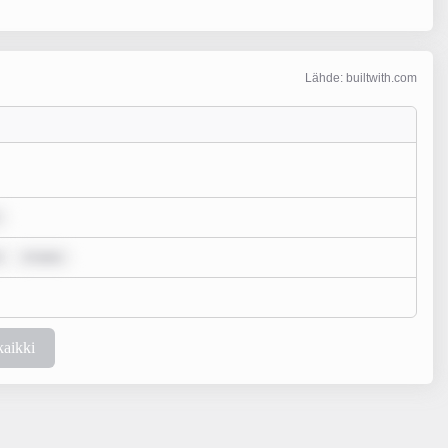
Lähde: builtwith.com
r
m ipsu
kaikki