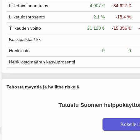
Liiketoiminnan tulos
4 007 €
-34 627 €
Liiketulosprosentti
2.1 %
-18.4 %
Tilikauden voitto
21 123 €
-15 356 €
Keskipalkka / kk
Henkilöstö
0
0
Henkilöstömäärän kasvuprosentti
Tehosta myyntiä ja hallitse riskejä
Tutustu Suomen helppokäyttöi
Kokeile i