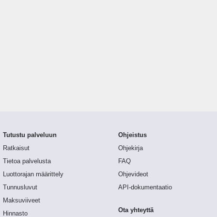
Tutustu palveluun
Ohjeistus
Ratkaisut
Ohjekirja
Tietoa palvelusta
FAQ
Luottorajan määrittely
Ohjevideot
Tunnusluvut
API-dokumentaatio
Maksuviiveet
Ota yhteyttä
Hinnasto