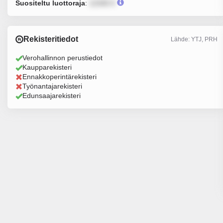
Suositeltu luottoraja
:
12345 €
Rekisteritiedot
Lähde: YTJ, PRH
Verohallinnon perustiedot
Kaupparekisteri
Ennakkoperintärekisteri
Työnantajarekisteri
Edunsaajarekisteri