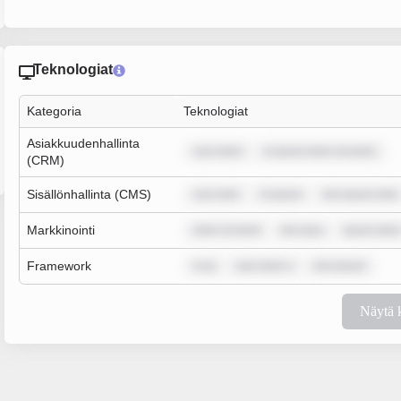
Teknologiat
Kategoria
Teknologiat
Asiakkuudenhallinta
sum dolor
m ipsum dolor sit amet,
(CRM)
Sisällönhallinta (CMS)
sum dolo
m ipsum
rem ipsum dolo
Markkinointi
dolor sit amet
rem ipsu
ipsum dolo
Framework
m ip
sum dolor s
rem ipsum
Näytä 