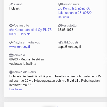
Sijainti
Käyntiosoite
Helsinki
c/o Kontu Isännöinti Oy
Läkkisepäntie 23, 00620,
Helsinki
Postiosoite
Perustettu
c/o Kontu Isännöinti Oy PL 77,
15.03.1978
00391, Helsinki
Yrityksen kotisivut
Sähköposti
www.kontuoy.fi
aspa@kontuoy.fi
Toimiala
68203 - Muu kiinteistöjen
vuokraus ja hallinta
Toimialakuvaus
Bolagets ändamål är att äga och besitta gården och tomten n:o 15
adress n:o 29 vid Högbergsgatan och n:o 5 vid Lilla Robertsgatan i
kvarteret n:o 52...
Lue lisää