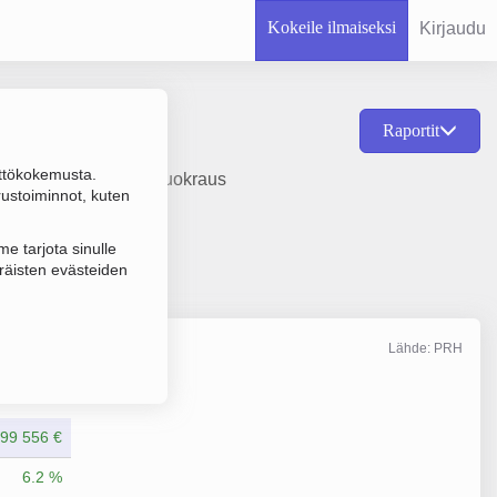
Kokeile ilmaiseksi
Kirjaudu
Raportit
ttökokemusta.
on Muu kiinteistöjen vuokraus
rustoiminnot, kuten
e tarjota sinulle
räisten evästeiden
Lähde: PRH
Liikevaihto
12/2024
99 556 €
6.2 %