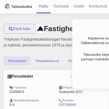
Haku
Toimialat
Uudet
Konkurssit
Fastighetsaktiebo
Näytä haku
Käytämme evä
Yrityksen Fastighetsaktiebolaget Neodomus liikevaihto on 20
Välttämättömät evä
ja hallinta, perustamisvuosi 1978 ja sijainti Helsinki. Yrityk
Taloustutka käyt
parhaan mahdollis
Perustiedot
Tilinpäätösluvut
Päättäjätiedot
Perustiedot
Lähde: YTJ, PRH, Traficom
Y-tunnus
Yritysmuoto
0120560-6
Osakeyhtiö (OY)
Henkilöstömäärä
Puhelin
0–4
0107398990