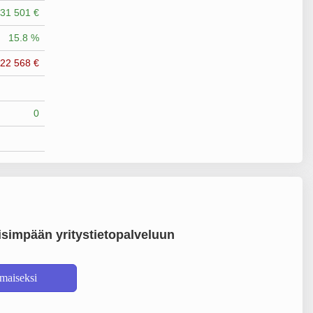
31 501 €
15.8 %
-22 568 €
0
simpään yritystietopalveluun
lmaiseksi