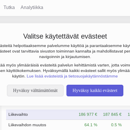
Tutka
Analytiikka
laget Neodomus
Valitse käytettävät evästeet
steitä helpottaaksemme palvelumme käyttöä ja parantaaksemme käy
0 000 €, tulos 32 000 € ja henkilöstömäärä 0. Sen päätoimiala 
steet ovat tarvittavia sivuston toiminnan kannalta ja mahdollistavat pe
sen yhtiömuoto Osakeyhtiö (OY).
navigoinnin ja kirjautumisen.
tää myös ylimääräisiä evästeitä palvelun kehittämistä varten, jotta voimm
en käyttökokemuksen. Hyväksymällä kaikki evästeet sallit myös ylimää
käytön.
Lue lisää evästeistä ja tietosuojakäytännöstämme
Hyväksy välttämättömät
Hyväksy kaikki evästeet
Taloustiedot
12/2019
12/2021
Liikevaihto
186 977 €
187 845 €
1
Liikevaihdon muutos
64.1 %
0.5 %