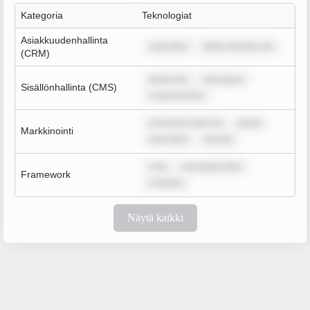
Kategoria
Teknologiat
Asiakkuudenhallinta
sum dolor
dolor sit amet, con
(CRM)
ipsum dol
rem ipsum
Sisällönhallinta (CMS)
m ipsum dolor
rem ipsum dolor sit
ipsum
Markkinointi
sum dolor
rem ips
m ip
rem ipsum dolo
Framework
m ipsum
Näytä kaikki