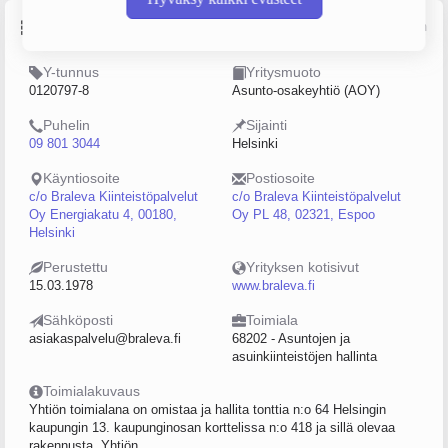
Perustiedot
Lähde: YTJ, PRH, Traficom
Y-tunnus
Yritysmuoto
0120797-8
Asunto-osakeyhtiö (AOY)
Puhelin
Sijainti
09 801 3044
Helsinki
Käyntiosoite
Postiosoite
c/o Braleva Kiinteistöpalvelut
c/o Braleva Kiinteistöpalvelut
Oy Energiakatu 4, 00180,
Oy PL 48, 02321, Espoo
Helsinki
Perustettu
Yrityksen kotisivut
15.03.1978
www.braleva.fi
Sähköposti
Toimiala
asiakaspalvelu@braleva.fi
68202 - Asuntojen ja
asuinkiinteistöjen hallinta
Toimialakuvaus
Yhtiön toimialana on omistaa ja hallita tonttia n:o 64 Helsingin
kaupungin 13. kaupunginosan korttelissa n:o 418 ja sillä olevaa
rakennusta. Yhtiön...