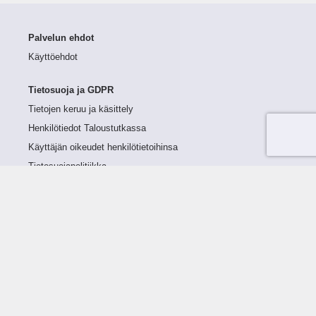
Palvelun ehdot
Käyttöehdot
Tietosuoja ja GDPR
Tietojen keruu ja käsittely
Henkilötiedot Taloustutkassa
Käyttäjän oikeudet henkilötietoihinsa
Tietosuojapolitiikka
Tietoturvapolitiikka
Evästeet
Tutustu palveluun
Ratkaisut
Tietoa palvelusta
Luottorajan määrittely
Tunnusluvut