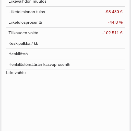
Liikevaihdon muutos
Liiketoiminnan tulos
-98 480 €
Liiketulosprosentti
-44.8 %
Tilikauden voitto
-102 511 €
Keskipalkka / kk
Henkilöstö
Henkilöstömäärän kasvuprosentti
Liikevaihto