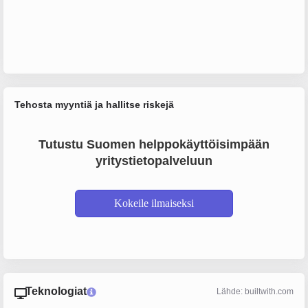
Tehosta myyntiä ja hallitse riskejä
Tutustu Suomen helppokäyttöisimpään
yritystietopalveluun
Kokeile ilmaiseksi
Teknologiat
Lähde: builtwith.com