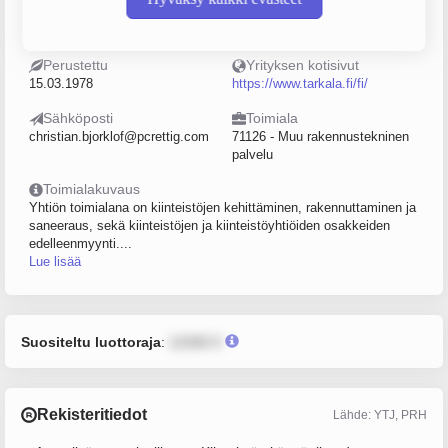
Sijainti
Postiosoite
Helsinki
Bulevardi 44, 00120, Helsinki
Perustettu
Yrityksen kotisivut
15.03.1978
https://www.tarkala.fi/fi/
Sähköposti
Toimiala
christian.bjorklof@pcrettig.com
71126 - Muu rakennustekninen
palvelu
Toimialakuvaus
Yhtiön toimialana on kiinteistöjen kehittäminen, rakennuttaminen ja
saneeraus, sekä kiinteistöjen ja kiinteistöyhtiöiden osakkeiden
edelleenmyynti....
Lue lisää
Suositeltu luottoraja
:
12345 €
Rekisteritiedot
Lähde: YTJ, PRH