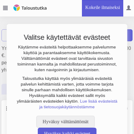
Kokeile ilmaiseksi
Tarkala Oy
Näytä haku
Raportit
Valitse käytettävät evästeet
Käytämme evästeitä helpottaaksemme palvelumme
Yrityksen Tarkala Oy liikevaihto on 1.3 milj. € ja tulos 632 000
käyttöä ja parantaaksemme käyttökokemusta.
€. Sen päätoimiala on Muu rakennustekninen palvelu,
Välttämättömät evästeet ovat tarvittavia sivuston
perustamisvuosi 1978 ja sijainti Helsinki. Yrityksen
toiminnan kannalta ja mahdollistavat perustoiminnot,
yhtiömuoto Osakeyhtiö (OY).
kuten navigoinnin ja kirjautumisen.
Taloustutka käyttää myös ylimääräisiä evästeitä
palvelun kehittämistä varten, jotta voimme tarjota
Perustiedot
Tilinpäätösluvut
Päättäjätiedot
sinulle parhaan mahdollisen käyttökokemuksen.
Hyväksymällä kaikki evästeet sallit myös
ylimääräisten evästeiden käytön.
Lue lisää evästeistä
ja tietosuojakäytännöstämme
Perustiedot
Lähde: YTJ, PRH, Traficom
Hyväksy välttämättömät
Y-tunnus
Puhelin
0122488-2
09-25145000
Hyväksy kaikki evästeet