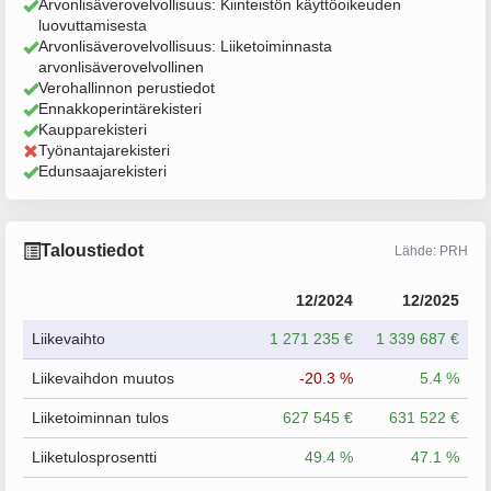
Arvonlisäverovelvollisuus: Kiinteistön käyttöoikeuden
luovuttamisesta
Arvonlisäverovelvollisuus: Liiketoiminnasta
arvonlisäverovelvollinen
Verohallinnon perustiedot
Ennakkoperintärekisteri
Kaupparekisteri
Työnantajarekisteri
Edunsaajarekisteri
Taloustiedot
Lähde: PRH
12/2024
12/2025
Liikevaihto
1 271 235 €
1 339 687 €
Liikevaihdon muutos
-20.3 %
5.4 %
Liiketoiminnan tulos
627 545 €
631 522 €
Liiketulosprosentti
49.4 %
47.1 %