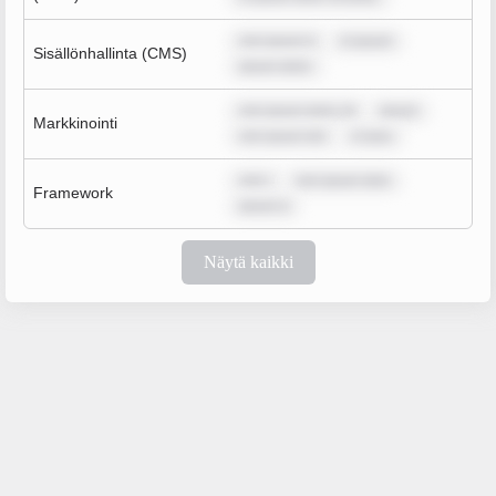
rem ipsum d
m ipsum
Sisällönhallinta (CMS)
ipsum dolor
rem ipsum dolor sit
ipsum
Markkinointi
rem ipsum dol
m ipsu
rem i
rem ipsum dolo
Framework
ipsum d
Näytä kaikki