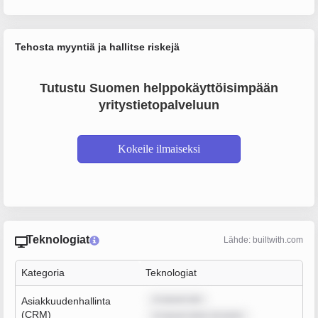
Tehosta myyntiä ja hallitse riskejä
Tutustu Suomen helppokäyttöisimpään
yritystietopalveluun
Kokeile ilmaiseksi
Teknologiat
Lähde: builtwith.com
Kategoria
Teknologiat
m ipsum dol
Asiakkuudenhallinta
(CRM)
m ipsum dolor sit amet,