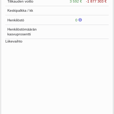
Tilikauden voitto
3 592 €
-1 877 303 €
Keskipalkka / kk
Henkilöstö
0
Henkilöstömäärän
kasvuprosentti
Liikevaihto