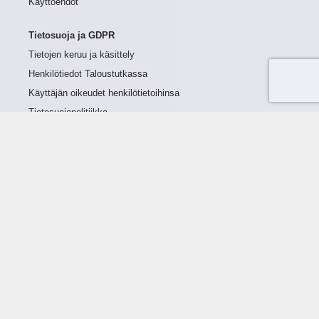
Käyttöehdot
Tietosuoja ja GDPR
Tietojen keruu ja käsittely
Henkilötiedot Taloustutkassa
Käyttäjän oikeudet henkilötietoihinsa
Tietosuojapolitiikka
Tietoturvapolitiikka
Evästeet
Tutustu palveluun
Ratkaisut
Tietoa palvelusta
Luottorajan määrittely
Tunnusluvut
Maksuviiveet
Hinnasto
Päivitykset