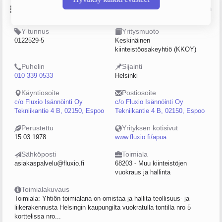
Perustiedot
Lähde: YTJ, PRH, Traficom
Y-tunnus
Yritysmuoto
0122529-5
Keskinäinen
kiinteistöosakeyhtiö (KKOY)
Puhelin
Sijainti
010 339 0533
Helsinki
Käyntiosoite
Postiosoite
c/o Fluxio Isännöinti Oy
c/o Fluxio Isännöinti Oy
Tekniikantie 4 B, 02150, Espoo
Tekniikantie 4 B, 02150, Espoo
Perustettu
Yrityksen kotisivut
15.03.1978
www.fluxio.fi/apua
Sähköposti
Toimiala
asiakaspalvelu@fluxio.fi
68203 - Muu kiinteistöjen
vuokraus ja hallinta
Toimialakuvaus
Toimiala: Yhtiön toimialana on omistaa ja hallita teollisuus- ja
liikerakennusta Helsingin kaupungilta vuokratulla tontilla nro 5
korttelissa nro...