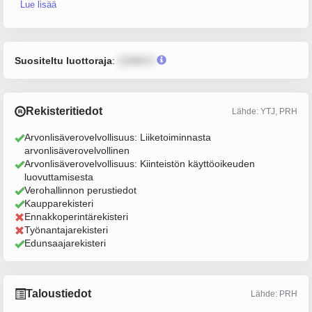
Lue lisää
Suositeltu luottoraja
:
12345 €
Rekisteritiedot
Lähde: YTJ, PRH
Arvonlisäverovelvollisuus: Liiketoiminnasta
arvonlisäverovelvollinen
Arvonlisäverovelvollisuus: Kiinteistön käyttöoikeuden
luovuttamisesta
Verohallinnon perustiedot
Kaupparekisteri
Ennakkoperintärekisteri
Työnantajarekisteri
Edunsaajarekisteri
Taloustiedot
Lähde: PRH