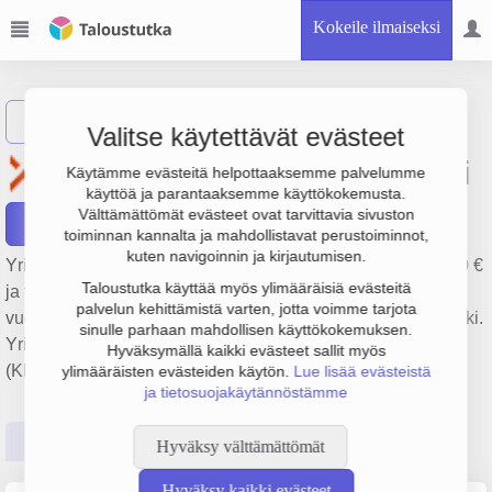
Kokeile ilmaiseksi
Näytä haku
Valitse käytettävät evästeet
Tehdaskiinteistö Oy Wärkki
Käytämme evästeitä helpottaaksemme palvelumme
käyttöä ja parantaaksemme käyttökokemusta.
Välttämättömät evästeet ovat tarvittavia sivuston
Raportit
toiminnan kannalta ja mahdollistavat perustoiminnot,
kuten navigoinnin ja kirjautumisen.
Yrityksen Tehdaskiinteistö Oy Wärkki liikevaihto on 209 000 €
Taloustutka käyttää myös ylimääräisiä evästeitä
ja tulos -76 000 €. Sen päätoimiala on Muu kiinteistöjen
palvelun kehittämistä varten, jotta voimme tarjota
vuokraus ja hallinta, perustamisvuosi 1978 ja sijainti Helsinki.
sinulle parhaan mahdollisen käyttökokemuksen.
Yrityksen yhtiömuoto Keskinäinen kiinteistöosakeyhtiö
Hyväksymällä kaikki evästeet sallit myös
(KKOY).
ylimääräisten evästeiden käytön.
Lue lisää evästeistä
ja tietosuojakäytännöstämme
Perustiedot
Tilinpäätösluvut
Päättäjätiedot
Hyväksy välttämättömät
Hyväksy kaikki evästeet