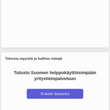
Tehosta myyntiä ja hallitse riskejä
Tutustu Suomen helppokäyttöisimpään
yritystietopalveluun
Kokeile ilmaiseksi