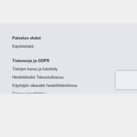
Palvelun ehdot
Käyttöehdot
Tietosuoja ja GDPR
Tietojen keruu ja käsittely
Henkilötiedot Taloustutkassa
Käyttäjän oikeudet henkilötietoihinsa
Tietosuojapolitiikka
Tietoturvapolitiikka
Evästeet
Tutustu palveluun
Ratkaisut