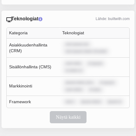
Teknologiat
Lähde: builtwith.com
Kategoria
Teknologiat
rem ipsum do
Asiakkuudenhallinta
(CRM)
rem ipsum dolor sit amet
sum dolo
m ipsum
Sisällönhallinta (CMS)
m dolor si
ipsum dolor sit a
m ipsum
Markkinointi
sum dolor
m ipsu
Framework
rem i
ipsum dolor
ipsum d
Näytä kaikki