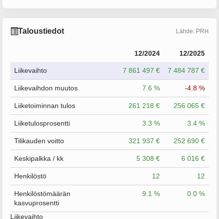
Taloustiedot
Lähde: PRH
12/2024
12/2025
Liikevaihto
7 861 497 €
7 484 787 €
Liikevaihdon muutos
7.6 %
-4.8 %
Liiketoiminnan tulos
261 218 €
256 065 €
Liiketulosprosentti
3.3 %
3.4 %
Tilikauden voitto
321 937 €
252 690 €
Keskipalkka / kk
5 308 €
6 016 €
Henkilöstö
12
12
Henkilöstömäärän
9.1 %
0.0 %
kasvuprosentti
Liikevaihto