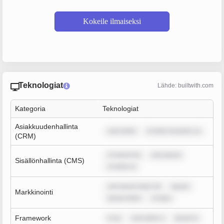
Kokeile ilmaiseksi
Teknologiat
Lähde: builtwith.com
Kategoria
Teknologiat
Asiakkuudenhallinta
sum dolor
m dolor sit amet, co
(CRM)
m ipsum do
rem ipsum
Sisällönhallinta (CMS)
m dolor si
rem ipsum dolor sit
ipsum
Markkinointi
ipsum dolor
m ipsu
Framework
m ip
sum dolor s
ipsum d