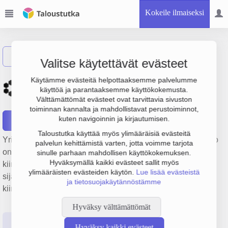
Kokeile ilmaiseksi
Näytä haku
Valitse käytettävät evästeet
Kiinteistö Oy Myyrmäen
Käytämme evästeitä helpottaaksemme palvelumme
käyttöä ja parantaaksemme käyttökokemusta.
Kauppakeskus
Välttämättömät evästeet ovat tarvittavia sivuston
toiminnan kannalta ja mahdollistavat perustoiminnot,
kuten navigoinnin ja kirjautumisen.
Raportit
Taloustutka käyttää myös ylimääräisiä evästeitä
Yrityksen Kiinteistö Oy Myyrmäen Kauppakeskus liikevaihto
palvelun kehittämistä varten, jotta voimme tarjota
on 842 000 € ja tulos -167 €. Sen päätoimiala on Muu
sinulle parhaan mahdollisen käyttökokemuksen.
Hyväksymällä kaikki evästeet sallit myös
kiinteistöjen vuokraus ja hallinta, perustamisvuosi 1978 ja
ylimääräisten evästeiden käytön.
Lue lisää evästeistä
sijainti Vantaa. Yrityksen yhtiömuoto Keskinäinen
ja tietosuojakäytännöstämme
kiinteistöosakeyhtiö (KKOY).
Hyväksy välttämättömät
Perustiedot
Tilinpäätösluvut
Päättäjätiedot
Hyväksy kaikki evästeet