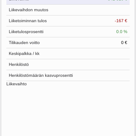
Liikevaihdon muutos
Liiketoiminnan tulos
-167 €
Liiketulosprosentti
0.0 %
Tilikauden voitto
0 €
Keskipalkka / kk
Henkilöstö
Henkilöstömäärän kasvuprosentti
Liikevaihto