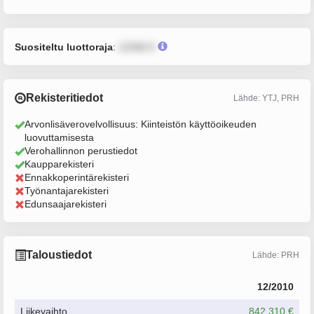
Suositeltu luottoraja
:
12345 €
Rekisteritiedot
Lähde: YTJ, PRH
Arvonlisäverovelvollisuus: Kiinteistön käyttöoikeuden
luovuttamisesta
Verohallinnon perustiedot
Kaupparekisteri
Ennakkoperintärekisteri
Työnantajarekisteri
Edunsaajarekisteri
Taloustiedot
Lähde: PRH
12/2010
Liikevaihto
842 310 €