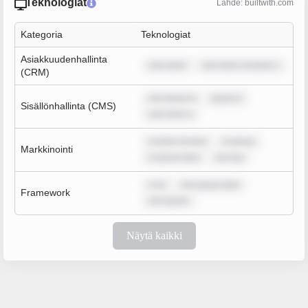
Teknologiat
Lähde: builtwith.com
Kategoria
Teknologiat
Asiakkuudenhallinta
sum dolor
sum dolor sit amet, c
(CRM)
rem ipsum d
ipsum d
Sisällönhallinta (CMS)
sum dolor s
m dolor sit ame
m ipsum
Markkinointi
m ipsum dolo
rem ips
m ip
rem ipsum dolo
Framework
rem ipsum
Näytä kaikki