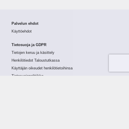
Palvelun ehdot
Käyttöehdot
Tietosuoja ja GDPR
Tietojen keruu ja käsittely
Henkilötiedot Taloustutkassa
Käyttäjän oikeudet henkilötietoihinsa
Tietosuojapolitiikka
Tietoturvapolitiikka
Evästeet
Tutustu palveluun
Ratkaisut
Tietoa palvelusta
Luottorajan määrittely