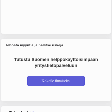
Tehosta myyntiä ja hallitse riskejä
Tutustu Suomen helppokäyttöisimpään
yritystietopalveluun
Kokeile ilmaiseksi