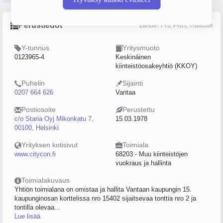
Perustiedot
Lähde: YTJ, PRH, Traficom
Y-tunnus
Yritysmuoto
0123965-4
Keskinäinen
kiinteistöosakeyhtiö (KKOY)
Puhelin
Sijainti
0207 664 626
Vantaa
Postiosoite
Perustettu
c/o Staria Oyj Mikonkatu 7,
15.03.1978
00100, Helsinki
Yrityksen kotisivut
Toimiala
www.citycon.fi
68203 - Muu kiinteistöjen
vuokraus ja hallinta
Toimialakuvaus
Yhtiön toimialana on omistaa ja hallita Vantaan kaupungin 15.
kaupunginosan korttelissa nro 15402 sijaitsevaa tonttia nro 2 ja
tontilla olevaa...
Lue lisää