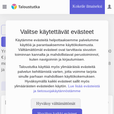
Kokeile ilmaiseksi
Melasalmi Oy
Näytä haku
Valitse käytettävät evästeet
Käytämme evästeitä helpottaaksemme palvelumme
Raportit
käyttöä ja parantaaksemme käyttökokemusta.
Välttämättömät evästeet ovat tarvittavia sivuston
Yrityksen Melasalmi Oy liikevaihto on 1.3 milj. €, tulos 81 000
toiminnan kannalta ja mahdollistavat perustoiminnot,
€ ja henkilöstömäärä 11. Sen päätoimiala on Muu
kuten navigoinnin ja kirjautumisen.
moottoriajoneuvojen huolto ja korjaus, perustamisvuosi 1978
Taloustutka käyttää myös ylimääräisiä evästeitä
ja sijainti Vantaa. Yrityksen yhtiömuoto Osakeyhtiö (OY).
palvelun kehittämistä varten, jotta voimme tarjota
sinulle parhaan mahdollisen käyttökokemuksen.
Hyväksymällä kaikki evästeet sallit myös
Perustiedot
Tilinpäätösluvut
Päättäjätiedot
ylimääräisten evästeiden käytön.
Lue lisää evästeistä
ja tietosuojakäytännöstämme
Perustiedot
Lähde: YTJ, PRH, Traficom
Hyväksy välttämättömät
Hyväksy kaikki evästeet
Y-tunnus
Henkilöstömäärä