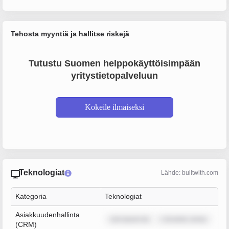
Tehosta myyntiä ja hallitse riskejä
Tutustu Suomen helppokäyttöisimpään
yritystietopalveluun
Kokeile ilmaiseksi
Teknologiat
Lähde: builtwith.com
Kategoria
Teknologiat
Asiakkuudenhallinta
rem ipsum do
r sit amet, conse
(CRM)