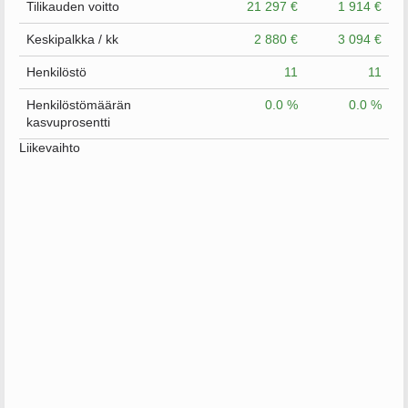
Tilikauden voitto
21 297 €
1 914 €
Keskipalkka / kk
2 880 €
3 094 €
Henkilöstö
11
11
Henkilöstömäärän
0.0 %
0.0 %
kasvuprosentti
Liikevaihto