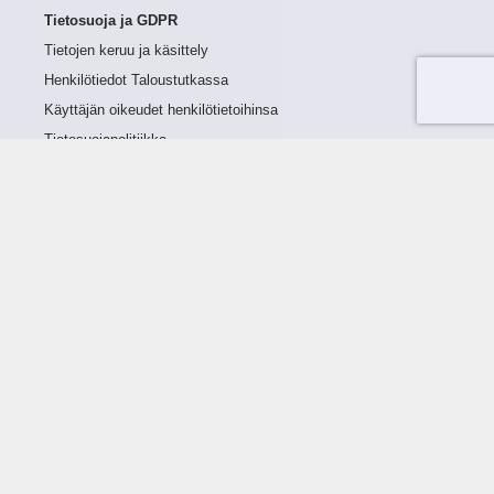
Tietosuoja ja GDPR
Tietojen keruu ja käsittely
Henkilötiedot Taloustutkassa
Käyttäjän oikeudet henkilötietoihinsa
Tietosuojapolitiikka
Tietoturvapolitiikka
Evästeet
Tutustu palveluun
Ratkaisut
Tietoa palvelusta
Luottorajan määrittely
Tunnusluvut
Maksuviiveet
Hinnasto
Päivitykset
Ohjeistus