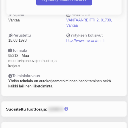
0124157-8
10–19
Sijainti
Postiosoite
Vantaa
VANTAANREITTI 2, 01730,
Vantaa
Perustettu
Yrityksen kotisivut
15.03.1978
http://www.melasalmi.fi
Toimiala
95312 - Muu
moottoriajoneuvojen huolto ja
korjaus
Toimialakuvaus
Yhtiön toimiala on autokorjaamotoiminnan harjoittaminen sekä
kaikki laillinen liiketoiminta.
Suositeltu luottoraja
:
12345 €