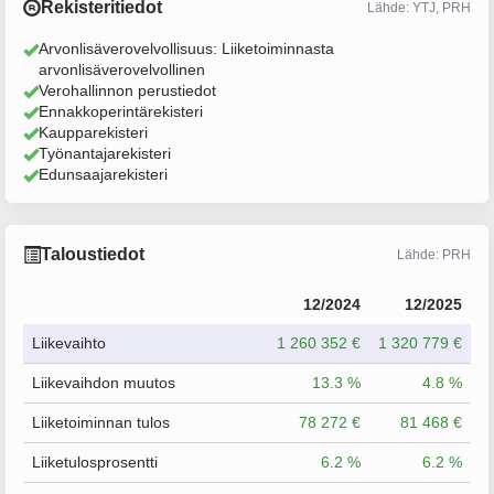
Rekisteritiedot
Lähde: YTJ, PRH
Arvonlisäverovelvollisuus: Liiketoiminnasta
arvonlisäverovelvollinen
Verohallinnon perustiedot
Ennakkoperintärekisteri
Kaupparekisteri
Työnantajarekisteri
Edunsaajarekisteri
Taloustiedot
Lähde: PRH
12/2024
12/2025
Liikevaihto
1 260 352 €
1 320 779 €
Liikevaihdon muutos
13.3 %
4.8 %
Liiketoiminnan tulos
78 272 €
81 468 €
Liiketulosprosentti
6.2 %
6.2 %