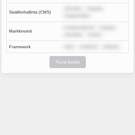
sum dolo
m ipsum
Sisällönhallinta (CMS)
m ipsum dolor
m ipsum dolor sit
m ipsum
Markkinointi
sum dolor
m ipsu
Framework
rem i
m dolor si
m ipsum
Näytä kaikki