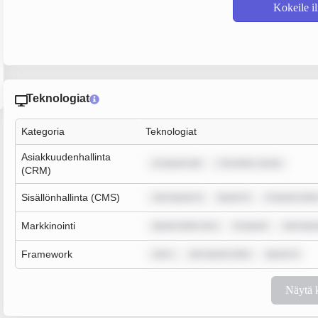
Kokeile i
Teknologiat
Kategoria
Teknologiat
Asiakkuudenhallinta
m ipsum dol
r sit amet, conse
(CRM)
Sisällönhallinta (CMS)
rem ipsum d
ipsum d
m ipsum dolo
Markkinointi
ipsum dolor sit a
m ipsum
rem ipsu
Framework
rem i
rem ipsum dolo
ipsum d
Näytä 