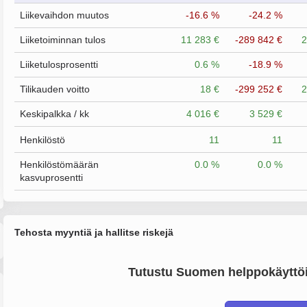
Liikevaihdon muutos
-16.6 %
-24.2 %
Liiketoiminnan tulos
11 283 €
-289 842 €
2
Liiketulosprosentti
0.6 %
-18.9 %
Tilikauden voitto
18 €
-299 252 €
2
Keskipalkka / kk
4 016 €
3 529 €
Henkilöstö
11
11
Henkilöstömäärän
0.0 %
0.0 %
kasvuprosentti
Tehosta myyntiä ja hallitse riskejä
Tutustu Suomen helppokäyttöi