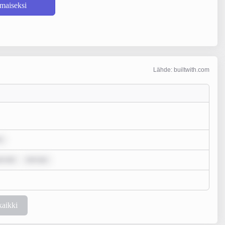
lmaiseksi
Lähde: builtwith.com
r
m dol
rem ips
kaikki