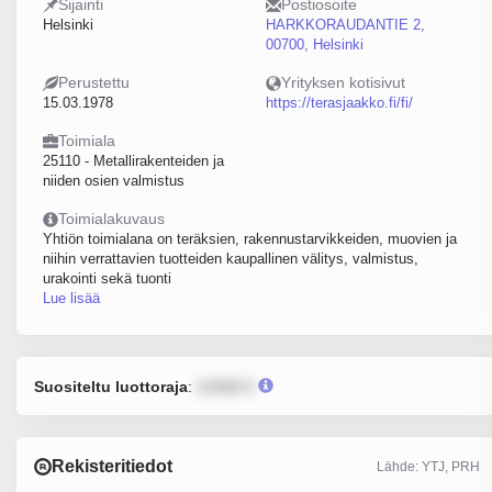
Sijainti
Postiosoite
Helsinki
HARKKORAUDANTIE 2,
00700, Helsinki
Perustettu
Yrityksen kotisivut
15.03.1978
https://terasjaakko.fi/fi/
Toimiala
25110 - Metallirakenteiden ja
niiden osien valmistus
Toimialakuvaus
Yhtiön toimialana on teräksien, rakennustarvikkeiden, muovien ja
niihin verrattavien tuotteiden kaupallinen välitys, valmistus,
urakointi sekä tuonti
Lue lisää
Suositeltu luottoraja
:
12345 €
Rekisteritiedot
Lähde: YTJ, PRH