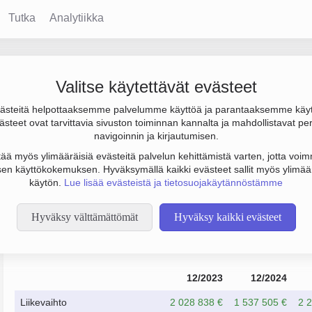
Tutka
Analytiikka
Valitse käytettävät evästeet
steitä helpottaaksemme palvelumme käyttöä ja parantaaksemme käy
239 000 €. Sen päätoimiala on Metallirakenteiden ja niiden osien
steet ovat tarvittavia sivuston toiminnan kannalta ja mahdollistavat pe
).
navigoinnin ja kirjautumisen.
tää myös ylimääräisiä evästeitä palvelun kehittämistä varten, jotta voimm
en käyttökokemuksen. Hyväksymällä kaikki evästeet sallit myös ylimää
käytön.
Lue lisää evästeistä ja tietosuojakäytännöstämme
Hyväksy välttämättömät
Hyväksy kaikki evästeet
Taloustiedot
12/2023
12/2024
Liikevaihto
2 028 838 €
1 537 505 €
2 