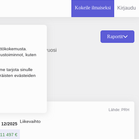
Kokeile ilmaiseksi
Kirjaudu
Raportit
ttökokemusta.
 valmistus, perustamisvuosi
rustoiminnot, kuten
e tarjota sinulle
räisten evästeiden
Lähde: PRH
Liikevaihto
12/2025
211 497 €