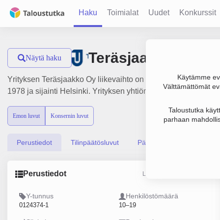
Haku
Toimialat
Uudet
Konkurssit
Teräsjaakko Oy
Näytä haku
Käytämme evä
Yrityksen Teräsjaakko Oy liikevaihto on 2.2 milj. € ja tulos 
Välttämättömät evä
1978 ja sijainti Helsinki. Yrityksen yhtiömuoto Osakeyhtiö (OY
Taloustutka käyt
Emon luvut
Konsernin luvut
parhaan mahdollis
Perustiedot
Tilinpäätösluvut
Päättäjätiedot
Perustiedot
Lähde: YTJ, PRH, Traficom
Y-tunnus
Henkilöstömäärä
0124374-1
10–19