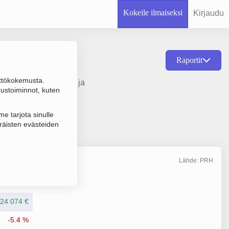
Kokeile ilmaiseksi
Kirjaudu
Raportit
ttökokemusta.
oriajoneuvojen huolto ja
rustoiminnot, kuten
e tarjota sinulle
räisten evästeiden
Lähde: PRH
Liikevaihto
12/2025
24 074 €
-5.4 %