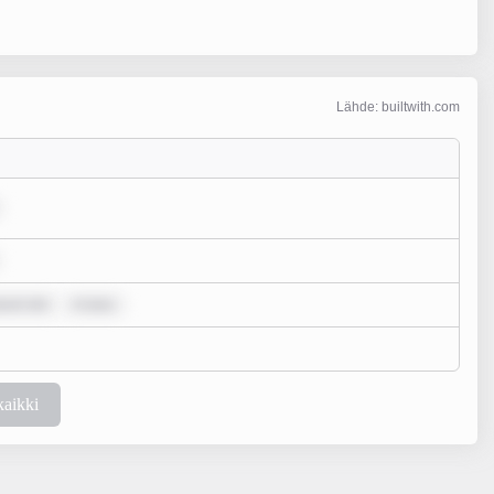
Lähde: builtwith.com
psum dol
m ipsu
kaikki