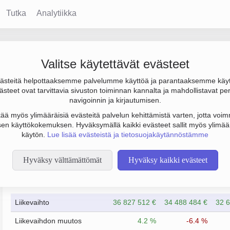
Tutka
Analytiikka
Valitse käytettävät evästeet
steitä helpottaaksemme palvelumme käyttöä ja parantaaksemme käy
s 990 000 € ja henkilöstömäärä 83. Sen päätoimiala on Muu moott
steet ovat tarvittavia sivuston toiminnan kannalta ja mahdollistavat pe
 yhtiömuoto Osakeyhtiö (OY).
navigoinnin ja kirjautumisen.
tää myös ylimääräisiä evästeitä palvelun kehittämistä varten, jotta voimm
en käyttökokemuksen. Hyväksymällä kaikki evästeet sallit myös ylimää
käytön.
Lue lisää evästeistä ja tietosuojakäytännöstämme
Hyväksy välttämättömät
Hyväksy kaikki evästeet
Taloustiedot
12/2023
12/2024
Liikevaihto
36 827 512 €
34 488 484 €
32 6
Liikevaihdon muutos
4.2 %
-6.4 %