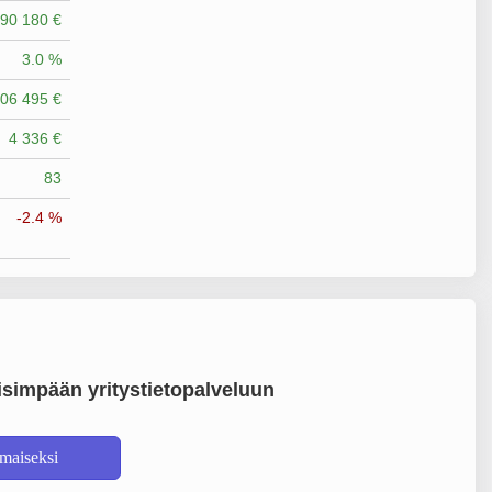
90 180 €
3.0 %
06 495 €
4 336 €
83
-2.4 %
simpään yritystietopalveluun
lmaiseksi