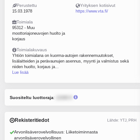
Perustettu
Yrityksen kotisivut
15.03.1978
https://www.vta.fi/
Toimiala
95312 - Muu
moottoriajoneuvojen huolto ja
korjaus
Toimialakuvaus
Yhtiön toimialana on kuorma-autojen rakennemuutokset,
lisälaitteiden ja perävaunujen asennus, myynti ja valmistus sekä
niiden huolto, korjaus ja...
Lue lisää
Suositeltu luottoraja
:
12345 €
Rekisteritiedot
Lähde: YTJ, PRH
Arvonlisäverovelvollisuus: Liiketoiminnasta
arvonlisäverovelvollinen