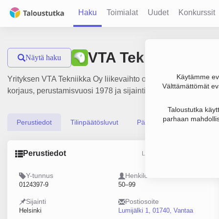
Haku
Toimialat
Uudet
Konkurssit
VTA Tekniikka Oy
Näytä haku
Käytämme evä
Yrityksen VTA Tekniikka Oy liikevaihto on 32.6 milj. €, tulo
Välttämättömät evä
korjaus, perustamisvuosi 1978 ja sijainti Helsinki. Yrityksen
Taloustutka käyt
parhaan mahdollis
Perustiedot
Tilinpäätösluvut
Päättäjätiedot
Perustiedot
Lähde: YTJ, PRH, Traficom
Y-tunnus
Henkilöstömäärä
0124397-9
50–99
Sijainti
Postiosoite
Helsinki
Lumijälki 1, 01740, Vantaa