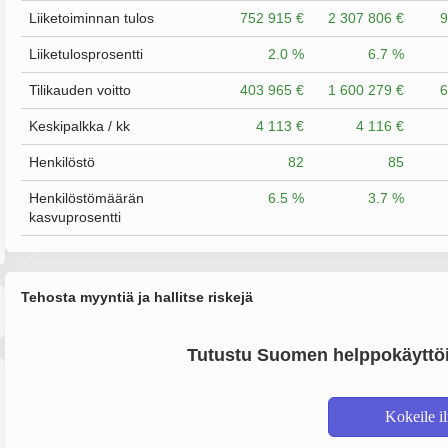
Liiketoiminnan tulos
752 915 €
2 307 806 €
9
Liiketulosprosentti
2.0 %
6.7 %
Tilikauden voitto
403 965 €
1 600 279 €
6
Keskipalkka / kk
4 113 €
4 116 €
Henkilöstö
82
85
Henkilöstömäärän
6.5 %
3.7 %
kasvuprosentti
Tehosta myyntiä ja hallitse riskejä
Tutustu Suomen helppokäyttöi
Kokeile i