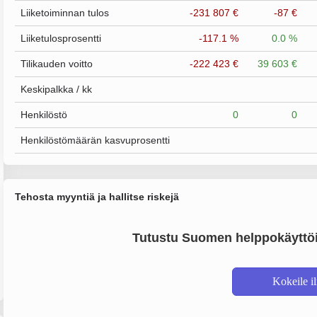
Liiketoiminnan tulos
-231 807 €
-87 €
Liiketulosprosentti
-117.1 %
0.0 %
Tilikauden voitto
-222 423 €
39 603 €
Keskipalkka / kk
Henkilöstö
0
0
Henkilöstömäärän kasvuprosentti
Tehosta myyntiä ja hallitse riskejä
Tutustu Suomen helppokäyttöi
Kokeile i