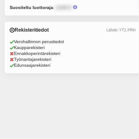
Suositeltu luottoraja
:
12345 €
Rekisteritiedot
Lähde: YTJ, PRH
Verohallinnon perustiedot
Kaupparekisteri
Ennakkoperintärekisteri
Työnantajarekisteri
Edunsaajarekisteri