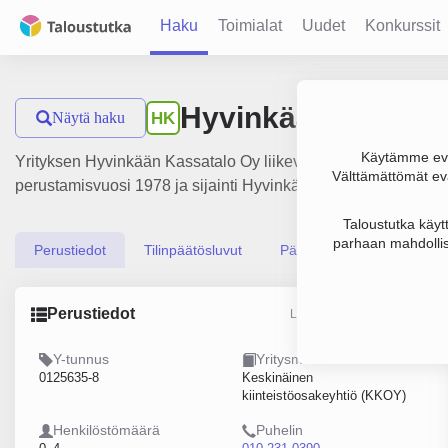
Haku
Toimialat
Uudet
Konkurssit
Hyvinkään Kassat
Näytä haku
HK
Käytämme evä
Yrityksen Hyvinkään Kassatalo Oy liikevaihto on 273 000 €, tu
Välttämättömät evä
perustamisvuosi 1978 ja sijainti Hyvinkää. Yrityksen yhtiömu
Taloustutka käyt
parhaan mahdollis
Perustiedot
Tilinpäätösluvut
Päättäjätiedot
Perustiedot
Lähde: YTJ, PRH, Traficom
Y-tunnus
Yritysmuoto
0125635-8
Keskinäinen
kiinteistöosakeyhtiö (KKOY)
Henkilöstömäärä
Puhelin