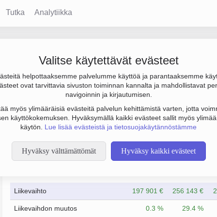
Tutka
Analytiikka
alo Oy
Valitse käytettävät evästeet
steitä helpottaaksemme palvelumme käyttöä ja parantaaksemme käy
los 5 000 € ja henkilöstömäärä 0. Sen päätoimiala on Muu kiinte
steet ovat tarvittavia sivuston toiminnan kannalta ja mahdollistavat pe
oto Keskinäinen kiinteistöosakeyhtiö (KKOY).
navigoinnin ja kirjautumisen.
tää myös ylimääräisiä evästeitä palvelun kehittämistä varten, jotta voimm
en käyttökokemuksen. Hyväksymällä kaikki evästeet sallit myös ylimää
käytön.
Lue lisää evästeistä ja tietosuojakäytännöstämme
Hyväksy välttämättömät
Hyväksy kaikki evästeet
Taloustiedot
12/2021
12/2024
Liikevaihto
197 901 €
256 143 €
2
Liikevaihdon muutos
0.3 %
29.4 %