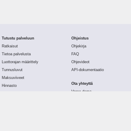
Tutustu palveluun
Ohjeistus
Ratkaisut
Ohjekirja
Tietoa palvelusta
FAQ
Luottorajan määrittely
Ohjevideot
Tunnusluvut
API-dokumentaatio
Maksuviiveet
Ota yhteyttä
Hinnasto
Varaa demo
Päivitykset
Yhteydenottolomake
Palaute
Suoritettu maksuviive
€