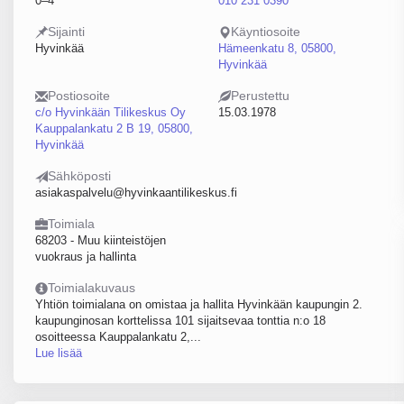
0–4
010 231 0390
Sijainti
Käyntiosoite
Hyvinkää
Hämeenkatu 8, 05800,
Hyvinkää
Postiosoite
Perustettu
c/o Hyvinkään Tilikeskus Oy
15.03.1978
Kauppalankatu 2 B 19, 05800,
Hyvinkää
Sähköposti
asiakaspalvelu@hyvinkaantilikeskus.fi
Toimiala
68203 - Muu kiinteistöjen
vuokraus ja hallinta
Toimialakuvaus
Yhtiön toimialana on omistaa ja hallita Hyvinkään kaupungin 2.
kaupunginosan korttelissa 101 sijaitsevaa tonttia n:o 18
osoitteessa Kauppalankatu 2,...
Lue lisää