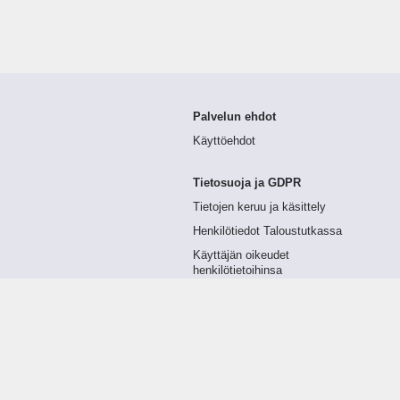
Palvelun ehdot
Käyttöehdot
Tietosuoja ja GDPR
Tietojen keruu ja käsittely
Henkilötiedot Taloustutkassa
Käyttäjän oikeudet
henkilötietoihinsa
Tietosuojapolitiikka
Tietoturvapolitiikka
Evästeet