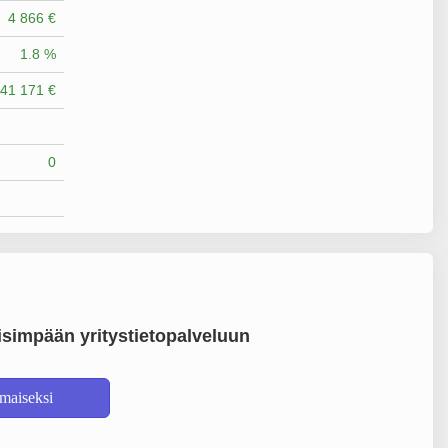
4 866 €
1.8 %
41 171 €
0
simpään yritystietopalveluun
lmaiseksi