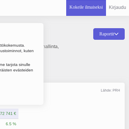
Kokeile ilmaiseksi
Kirjaudu
Raportit
ttökokemusta.
istöjen vuokraus ja hallinta,
rustoiminnot, kuten
e tarjota sinulle
räisten evästeiden
Lähde: PRH
Liikevaihto
12/2025
72 741 €
6.5 %