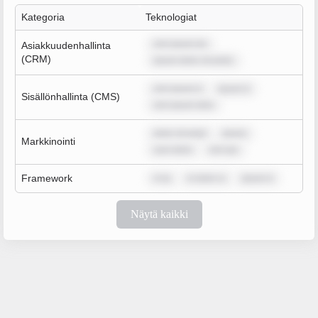
Kategoria
Teknologiat
rem ipsum do
Asiakkuudenhallinta
(CRM)
ipsum dolor sit amet,
rem ipsum d
ipsum d
Sisällönhallinta (CMS)
rem ipsum dolo
dolor sit amet
ipsum
Markkinointi
sum dolor
rem ips
Framework
m ip
m dolor si
ipsum d
Näytä kaikki