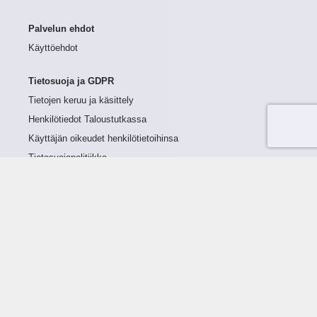
Palvelun ehdot
Käyttöehdot
Tietosuoja ja GDPR
Tietojen keruu ja käsittely
Henkilötiedot Taloustutkassa
Käyttäjän oikeudet henkilötietoihinsa
Tietosuojapolitiikka
Tietoturvapolitiikka
Evästeet
Tutustu palveluun
Ratkaisut
Tietoa palvelusta
Luottorajan määrittely
Tunnusluvut