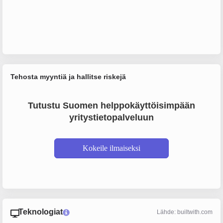
Tehosta myyntiä ja hallitse riskejä
Tutustu Suomen helppokäyttöisimpään
yritystietopalveluun
Kokeile ilmaiseksi
Teknologiat
Lähde: builtwith.com