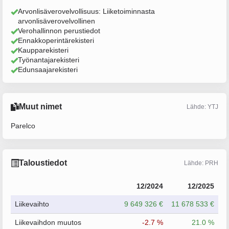
Arvonlisäverovelvollisuus: Liiketoiminnasta
arvonlisäverovelvollinen
Verohallinnon perustiedot
Ennakkoperintärekisteri
Kaupparekisteri
Työnantajarekisteri
Edunsaajarekisteri
Muut nimet
Lähde: YTJ
Parelco
Taloustiedot
Lähde: PRH
12/2024
12/2025
Liikevaihto
9 649 326 €
11 678 533 €
Liikevaihdon muutos
-2.7 %
21.0 %