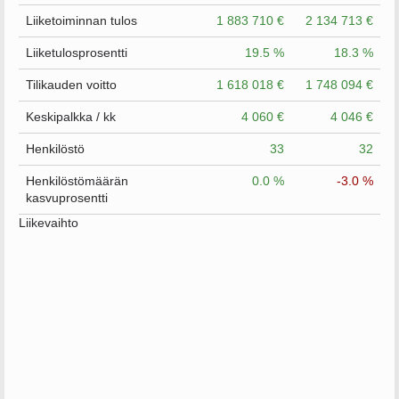
Liiketoiminnan tulos
1 883 710 €
2 134 713 €
Liiketulosprosentti
19.5 %
18.3 %
Tilikauden voitto
1 618 018 €
1 748 094 €
Keskipalkka / kk
4 060 €
4 046 €
Henkilöstö
33
32
Henkilöstömäärän
0.0 %
-3.0 %
kasvuprosentti
Liikevaihto