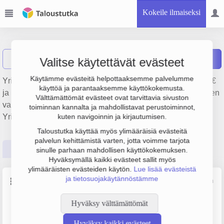
Kokeile ilmaiseksi
Aerial Oy
Näytä haku
Raportit
Valitse käytettävät evästeet
Käytämme evästeitä helpottaaksemme palvelumme
Yrityksen Aerial Oy liikevaihto on 11.7 milj. €, tulos 2.1 milj. €
käyttöä ja parantaaksemme käyttökokemusta.
ja henkilöstömäärä 32. Sen päätoimiala on Viestintälaitteiden
Välttämättömät evästeet ovat tarvittavia sivuston
valmistus, perustamisvuosi 1978 ja sijainti Järvenpää.
toiminnan kannalta ja mahdollistavat perustoiminnot,
Yrityksen yhtiömuoto Osakeyhtiö (OY).
kuten navigoinnin ja kirjautumisen.
Taloustutka käyttää myös ylimääräisiä evästeitä
palvelun kehittämistä varten, jotta voimme tarjota
Perustiedot
Tilinpäätösluvut
Päättäjätiedot
sinulle parhaan mahdollisen käyttökokemuksen.
Hyväksymällä kaikki evästeet sallit myös
ylimääräisten evästeiden käytön.
Lue lisää evästeistä
ja tietosuojakäytännöstämme
Perustiedot
Lähde: YTJ, PRH, Traficom
Hyväksy välttämättömät
Y-tunnus
Henkilöstömäärä
0126391-0
20–49
Hyväksy kaikki evästeet