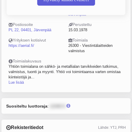
Sijainti
Käyntiosoite
Järvenpää
PIETOLANKATU 9A, 04400,
Järvenpää
Postiosoite
Perustettu
PL 22, 04401, Järvenpää
15.03.1978
Yrityksen kotisivut
Toimiala
https://aerial.fi/
26300 - Viestintälaitteiden
valmistus
Toimialakuvaus
Yhtiön toimialana on sähkö- ja metallialan tarvikkeiden tutkimus,
valmistus, tuonti ja myynti. Yhtiö voi toimintaansa varten omistaa
kiinteistöjä ja...
Lue lisää
Suositeltu luottoraja
:
12345 €
Rekisteritiedot
Lähde: YTJ, PRH