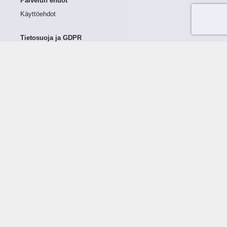
Palvelun ehdot
Käyttöehdot
Tietosuoja ja GDPR
Tietojen keruu ja käsittely
Henkilötiedot Taloustutkassa
Käyttäjän oikeudet henkilötietoihinsa
Tietosuojapolitiikka
Tietoturvapolitiikka
Evästeet
Tutustu palveluun
Ratkaisut
Tietoa palvelusta
Luottorajan määrittely
Tunnusluvut
Maksuviiveet
Hinnasto