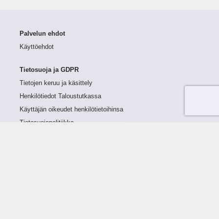
Palvelun ehdot
Käyttöehdot
Tietosuoja ja GDPR
Tietojen keruu ja käsittely
Henkilötiedot Taloustutkassa
Käyttäjän oikeudet henkilötietoihinsa
Tietosuojapolitiikka
Tietoturvapolitiikka
Evästeet
Tutustu palveluun
Ratkaisut
Tietoa palvelusta
Luottorajan määrittely