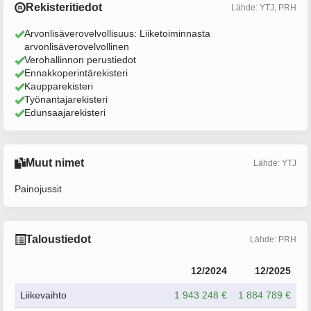
Rekisteritiedot
Lähde: YTJ, PRH
Arvonlisäverovelvollisuus: Liiketoiminnasta
arvonlisäverovelvollinen
Verohallinnon perustiedot
Ennakkoperintärekisteri
Kaupparekisteri
Työnantajarekisteri
Edunsaajarekisteri
Muut nimet
Lähde: YTJ
Painojussit
Taloustiedot
Lähde: PRH
12/2024
12/2025
Liikevaihto
1 943 248 €
1 884 789 €