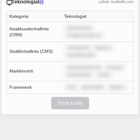
Teknologiat
Lähde: builtwith.com
Kategoria
Teknologiat
rem ipsum do
Asiakkuudenhallinta
(CRM)
m dolor sit amet, co
rem ipsum d
ipsum d
Sisällönhallinta (CMS)
rem ipsum dolo
rem ipsum dolor sit
m ipsum
Markkinointi
m ipsum dolo
m ipsu
Framework
m ip
ipsum dolor
ipsum d
Näytä kaikki