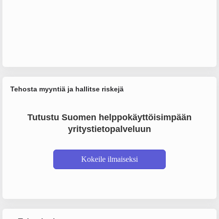
Tehosta myyntiä ja hallitse riskejä
Tutustu Suomen helppokäyttöisimpään
yritystietopalveluun
Kokeile ilmaiseksi