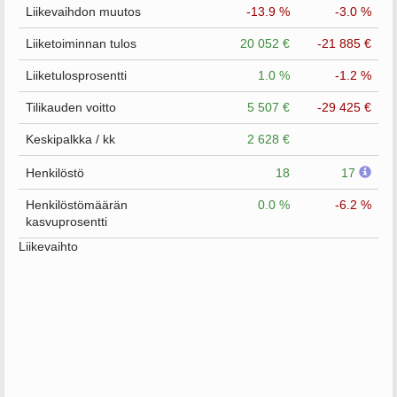
Liikevaihdon muutos
-13.9 %
-3.0 %
Liiketoiminnan tulos
20 052 €
-21 885 €
Liiketulosprosentti
1.0 %
-1.2 %
Tilikauden voitto
5 507 €
-29 425 €
Keskipalkka / kk
2 628 €
Henkilöstö
18
17
Henkilöstömäärän
0.0 %
-6.2 %
kasvuprosentti
Liikevaihto