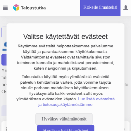
Kokeile ilmaiseksi
Näytä haku
Valitse käytettävät evästeet
Savion Kirjapaino Oy
Käytämme evästeitä helpottaaksemme palvelumme
käyttöä ja parantaaksemme käyttökokemusta.
Välttämättömät evästeet ovat tarvittavia sivuston
Raportit
toiminnan kannalta ja mahdollistavat perustoiminnot,
kuten navigoinnin ja kirjautumisen.
Yrityksen Savion Kirjapaino Oy liikevaihto on 1.9 milj. € ja
Taloustutka käyttää myös ylimääräisiä evästeitä
tulos -22 000 €. Sen päätoimiala on Muu painaminen,
palvelun kehittämistä varten, jotta voimme tarjota
perustamisvuosi 1978 ja sijainti Kerava. Yrityksen yhtiömuoto
sinulle parhaan mahdollisen käyttökokemuksen.
Osakeyhtiö (OY).
Hyväksymällä kaikki evästeet sallit myös
ylimääräisten evästeiden käytön.
Lue lisää evästeistä
ja tietosuojakäytännöstämme
Perustiedot
Tilinpäätösluvut
Päättäjätiedot
Hyväksy välttämättömät
Perustiedot
Lähde: YTJ, PRH, Traficom
Hyväksy kaikki evästeet