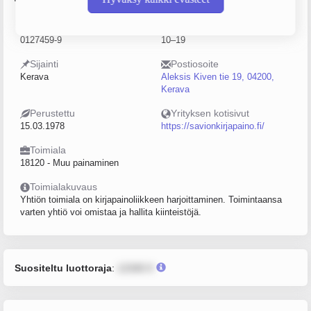
Y-tunnus
Henkilöstömäärä
0127459-9
10–19
Sijainti
Postiosoite
Kerava
Aleksis Kiven tie 19, 04200,
Kerava
Perustettu
Yrityksen kotisivut
15.03.1978
https://savionkirjapaino.fi/
Toimiala
18120 - Muu painaminen
Toimialakuvaus
Yhtiön toimiala on kirjapainoliikkeen harjoittaminen. Toimintaansa
varten yhtiö voi omistaa ja hallita kiinteistöjä.
Suositeltu luottoraja
:
12345 €