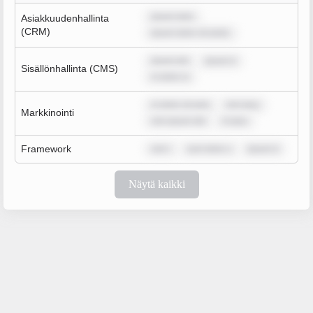
ipsum dolo
Asiakkuudenhallinta
(CRM)
ipsum dolor sit amet,
ipsum dol
ipsum d
Sisällönhallinta (CMS)
m dolor si
m dolor sit ame
rem ipsu
Markkinointi
rem ipsum dol
m ipsu
Framework
rem i
sum dolor s
ipsum d
Näytä kaikki