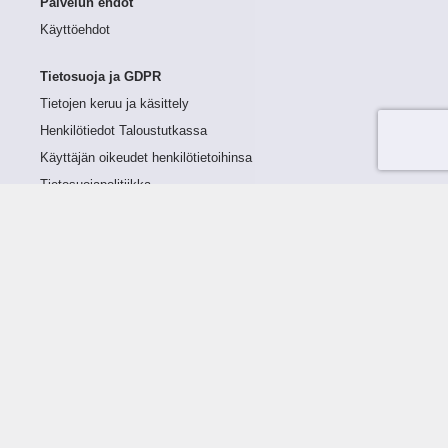
Palvelun ehdot
Käyttöehdot
Tietosuoja ja GDPR
Tietojen keruu ja käsittely
Henkilötiedot Taloustutkassa
Käyttäjän oikeudet henkilötietoihinsa
Tietosuojapolitiikka
Tietoturvapolitiikka
Evästeet
Tutustu palveluun
Ratkaisut
Tietoa palvelusta
Luottorajan määrittely
Tunnusluvut
Maksuviiveet
Hinnasto