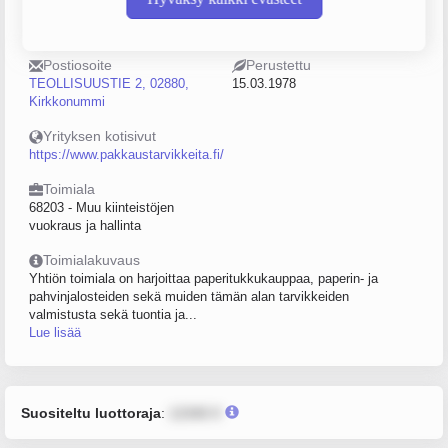
Puhelin
Sijainti
0207891000
Kirkkonummi
Postiosoite
Perustettu
TEOLLISUUSTIE 2, 02880,
15.03.1978
Kirkkonummi
Yrityksen kotisivut
https://www.pakkaustarvikkeita.fi/
Toimiala
68203 - Muu kiinteistöjen
vuokraus ja hallinta
Toimialakuvaus
Yhtiön toimiala on harjoittaa paperitukkukauppaa, paperin- ja
pahvinjalosteiden sekä muiden tämän alan tarvikkeiden
valmistusta sekä tuontia ja...
Lue lisää
Suositeltu luottoraja
:
12345 €