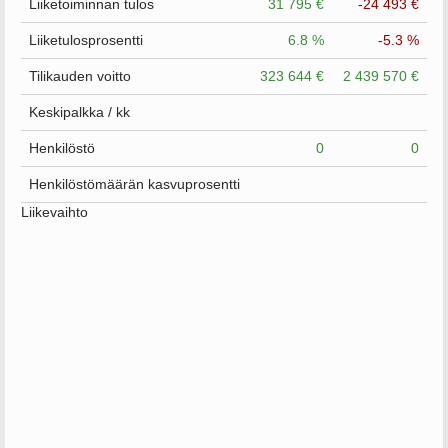
Liiketoiminnan tulos
31 795 €
-24 493 €
Liiketulosprosentti
6.8 %
-5.3 %
Tilikauden voitto
323 644 €
2 439 570 €
Keskipalkka / kk
Henkilöstö
0
0
Henkilöstömäärän kasvuprosentti
Liikevaihto