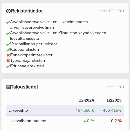
Rekisteritiedot
Lähde: YTJ, PRH
Arvonlisäverovelvollisuus: Liiketoiminnasta
arvonlisäverovelvollinen
Arvonlisäverovelvollisuus: Kiinteistön käyttöoikeuden
luovuttamisesta
Verohallinnon perustiedot
Kaupparekisteri
Ennakkoperintärekisteri
Työnantajarekisteri
Edunsaajarekisteri
Taloustiedot
Lähde: PRH
12/2024
12/2025
Liikevaihto
467 550 €
466 416 €
Liikevaihdon muutos
4.0 %
-0.2 %