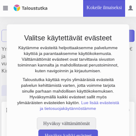
Kokeile ilmaiseksi
Pahula Oy
Näytä haku
Raportit
Valitse käytettävät evästeet
Käytämme evästeitä helpottaaksemme palvelumme
Yrityksen Pahula Oy liikevaihto on 466 000 €, tulos -24 000 €
käyttöä ja parantaaksemme käyttökokemusta.
ja henkilöstömäärä 0. Sen päätoimiala on Muu kiinteistöjen
Välttämättömät evästeet ovat tarvittavia sivuston
vuokraus ja hallinta, perustamisvuosi 1978 ja sijainti
toiminnan kannalta ja mahdollistavat perustoiminnot,
Kirkkonummi. Yrityksen yhtiömuoto Osakeyhtiö (OY).
kuten navigoinnin ja kirjautumisen.
Taloustutka käyttää myös ylimääräisiä evästeitä
palvelun kehittämistä varten, jotta voimme tarjota
Perustiedot
Tilinpäätösluvut
Päättäjätiedot
sinulle parhaan mahdollisen käyttökokemuksen.
Hyväksymällä kaikki evästeet sallit myös
ylimääräisten evästeiden käytön.
Lue lisää evästeistä
ja tietosuojakäytännöstämme
Perustiedot
Lähde: YTJ, PRH, Traficom
Hyväksy välttämättömät
Y-tunnus
Henkilöstömäärä
0127815-1
0–4
Hyväksy kaikki evästeet