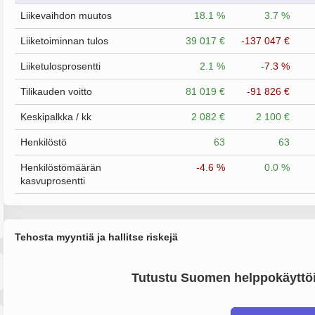
Liikevaihdon muutos
18.1 %
3.7 %
Liiketoiminnan tulos
39 017 €
-137 047 €
Liiketulosprosentti
2.1 %
-7.3 %
Tilikauden voitto
81 019 €
-91 826 €
Keskipalkka / kk
2 082 €
2 100 €
Henkilöstö
63
63
Henkilöstömäärän
-4.6 %
0.0 %
kasvuprosentti
Tehosta myyntiä ja hallitse riskejä
Tutustu Suomen helppokäyttöi