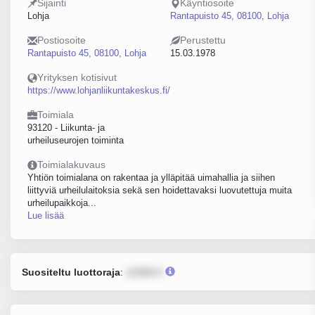
Sijainti
Käyntiosoite
Lohja
Rantapuisto 45, 08100, Lohja
Postiosoite
Perustettu
Rantapuisto 45, 08100, Lohja
15.03.1978
Yrityksen kotisivut
https://www.lohjanliikuntakeskus.fi/
Toimiala
93120 - Liikunta- ja
urheiluseurojen toiminta
Toimialakuvaus
Yhtiön toimialana on rakentaa ja ylläpitää uimahallia ja siihen
liittyviä urheilulaitoksia sekä sen hoidettavaksi luovutettuja muita
urheilupaikkoja...
Lue lisää
Suositeltu luottoraja
:
12345 €