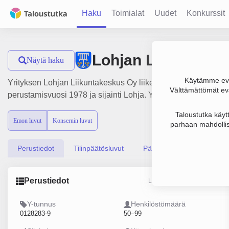
Haku
Toimialat
Uudet
Konkurssit
Lohjan Liikuntake
Näytä haku
Käytämme evä
Yrityksen Lohjan Liikuntakeskus Oy liikevaihto on 2 milj. €, t
Välttämättömät evä
perustamisvuosi 1978 ja sijainti Lohja. Yrityksen yhtiömuoto
Taloustutka käyt
Emon luvut
Konsernin luvut
parhaan mahdollis
Perustiedot
Tilinpäätösluvut
Päättäjätiedot
Perustiedot
Lähde: YTJ, PRH, Traficom
Y-tunnus
Henkilöstömäärä
0128283-9
50–99