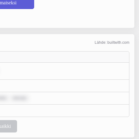
lmaiseksi
Lähde: builtwith.com
dolo
rem ips
kaikki