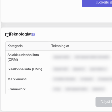
Kokeile i
Teknologiat
Kategoria
Teknologiat
Asiakkuudenhallinta
ipsum dolo
rem ipsum dolor sit amet
(CRM)
Sisällönhallinta (CMS)
ipsum dol
ipsum d
sum dolor s
Markkinointi
m dolor sit ame
m ipsum
m ipsum 
Framework
m ip
rem ipsum dolo
ipsum d
Näytä 