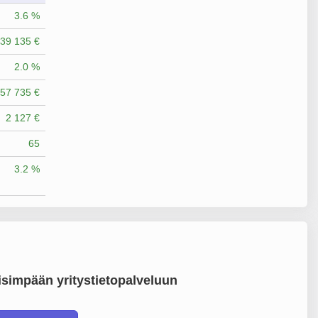
3.6 %
39 135 €
2.0 %
57 735 €
2 127 €
65
3.2 %
simpään yritystietopalveluun