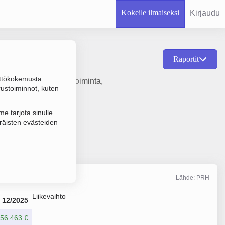
Kokeile ilmaiseksi
Kirjaudu
Raportit
ttökokemusta.
- ja urheiluseurojen toiminta,
rustoiminnot, kuten
e tarjota sinulle
räisten evästeiden
Lähde: PRH
Liikevaihto
12/2025
956 463 €