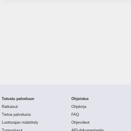
Tutustu palveluun
Ohjeistus
Ratkaisut
Ohjekirja
Tietoa palvelusta
FAQ
Luottorajan määrittely
Ohjevideot
Tunnusluvut
API-dokumentaatio