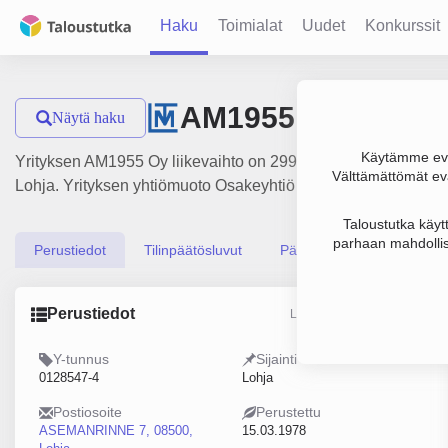
Haku
Toimialat
Uudet
Konkurssit
AM1955 Oy
Näytä haku
Käytämme evä
Yrityksen AM1955 Oy liikevaihto on 299 000 € ja tulos -12 00
Välttämättömät evä
Lohja. Yrityksen yhtiömuoto Osakeyhtiö (OY).
Taloustutka käyt
parhaan mahdollis
Perustiedot
Tilinpäätösluvut
Päättäjätiedot
Perustiedot
Lähde: YTJ, PRH, Traficom
Y-tunnus
Sijainti
0128547-4
Lohja
Postiosoite
Perustettu
ASEMANRINNE 7, 08500,
15.03.1978