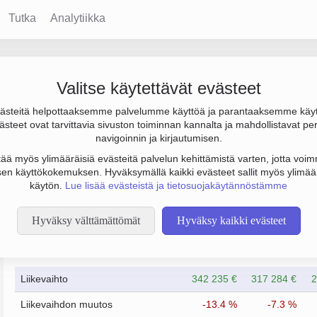
Tutka
Analytiikka
Valitse käytettävät evästeet
steitä helpottaaksemme palvelumme käyttöä ja parantaaksemme käy
0 €. Sen päätoimiala on Muiden muovituotteiden valmistus, perus
steet ovat tarvittavia sivuston toiminnan kannalta ja mahdollistavat pe
navigoinnin ja kirjautumisen.
tää myös ylimääräisiä evästeitä palvelun kehittämistä varten, jotta voimm
en käyttökokemuksen. Hyväksymällä kaikki evästeet sallit myös ylimää
käytön.
Lue lisää evästeistä ja tietosuojakäytännöstämme
Hyväksy välttämättömät
Hyväksy kaikki evästeet
Taloustiedot
2/2024
2/2025
Liikevaihto
342 235 €
317 284 €
2
Liikevaihdon muutos
-13.4 %
-7.3 %