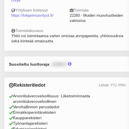
Lohja
Yrityksen kotisivut
Toimiala
https://lohjanmuovityot.fi/
22260 - Muiden muovituotteiden
valmistus
Toimialakuvaus
Yhtiö voi toimintaansa varten omistaa arvopapereita, yhtiöosuuksia
sekä kiinteää omaisuutta.
Suositeltu luottoraja
:
12345 €
Rekisteritiedot
Lähde: YTJ, PRH
Arvonlisäverovelvollisuus: Liiketoiminnasta
arvonlisäverovelvollinen
Verohallinnon perustiedot
Ennakkoperintärekisteri
Kaupparekisteri
Työnantajarekisteri
Edunsaajarekisteri