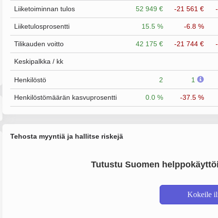
Liiketoiminnan tulos
52 949 €
-21 561 €
Liiketulosprosentti
15.5 %
-6.8 %
Tilikauden voitto
42 175 €
-21 744 €
Keskipalkka / kk
Henkilöstö
2
1
Henkilöstömäärän kasvuprosentti
0.0 %
-37.5 %
Tehosta myyntiä ja hallitse riskejä
Tutustu Suomen helppokäyttöi
Kokeile i