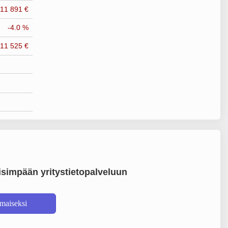
-11 891 €
-4.0 %
-11 525 €
simpään yritystietopalveluun
lmaiseksi