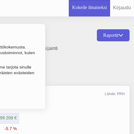
Kokeile ilmaiseksi
Kirjaudu
Raportit
ttökokemusta.
tamisvuosi 1978 ja sijainti
rustoiminnot, kuten
e tarjota sinulle
räisten evästeiden
Lähde: PRH
Liikevaihto
2/2026
99 208 €
-5.7 %