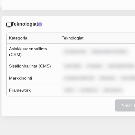
Teknologiat
Kategoria
Teknologiat
Asiakkuudenhallinta
m ipsum dol
ipsum dolor sit amet,
(CRM)
Sisällönhallinta (CMS)
sum dolo
m ipsum
rem ipsum dolo
Markkinointi
m ipsum dolor sit
rem ipsu
sum dol
Framework
rem i
m dolor si
rem ipsum
Näytä 