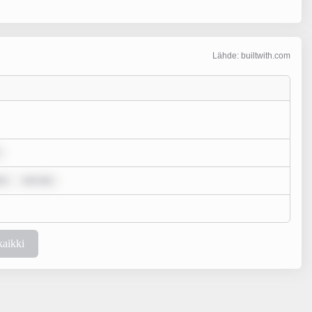
Lähde: builtwith.com
or
rem ips
kaikki