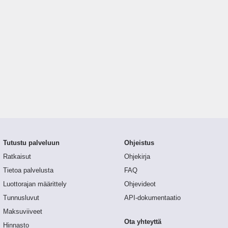
Tutustu palveluun
Ohjeistus
Ratkaisut
Ohjekirja
Tietoa palvelusta
FAQ
Luottorajan määrittely
Ohjevideot
Tunnusluvut
API-dokumentaatio
Maksuviiveet
Ota yhteyttä
Hinnasto