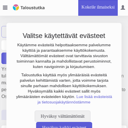
Kokeile ilmaiseksi
Näytä haku
Valitse käytettävät evästeet
Heimo Tamminen Oy
Käytämme evästeitä helpottaaksemme palvelumme
käyttöä ja parantaaksemme käyttökokemusta.
Välttämättömät evästeet ovat tarvittavia sivuston
Raportit
toiminnan kannalta ja mahdollistavat perustoiminnot,
kuten navigoinnin ja kirjautumisen.
Yrityksen Heimo Tamminen Oy liikevaihto on 1.8 milj. € ja
Taloustutka käyttää myös ylimääräisiä evästeitä
tulos 207 000 €. Sen päätoimiala on Muualla luokittelematon
palvelun kehittämistä varten, jotta voimme tarjota
muu koneiden ja laitteiden vuokraus ja leasing,
sinulle parhaan mahdollisen käyttökokemuksen.
perustamisvuosi 1978 ja sijainti Loviisa. Yrityksen yhtiömuoto
Hyväksymällä kaikki evästeet sallit myös
Osakeyhtiö (OY).
ylimääräisten evästeiden käytön.
Lue lisää evästeistä
ja tietosuojakäytännöstämme
Perustiedot
Tilinpäätösluvut
Päättäjätiedot
Hyväksy välttämättömät
Hyväksy kaikki evästeet