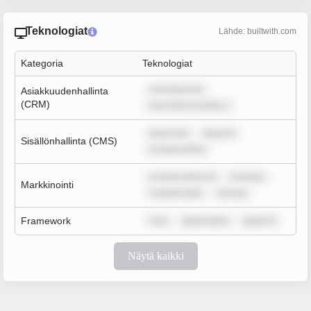
Teknologiat
Lähde: builtwith.com
Kategoria
Teknologiat
rem ipsum do
Asiakkuudenhallinta
(CRM)
sum dolor sit amet, c
ipsum dol
ipsum d
Sisällönhallinta (CMS)
m ipsum dolor
m ipsum dolor sit
m ipsum
Markkinointi
m ipsum dolo
rem ips
Framework
m ip
ipsum dolor
ipsum d
Näytä kaikki