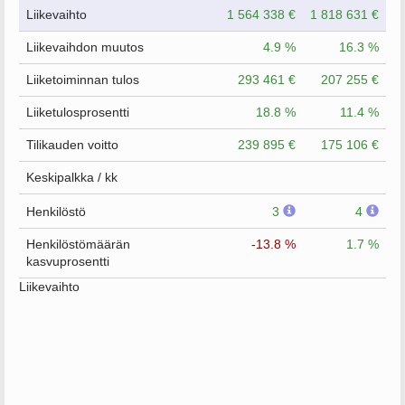
Liikevaihto
1 564 338 €
1 818 631 €
Liikevaihdon muutos
4.9 %
16.3 %
Liiketoiminnan tulos
293 461 €
207 255 €
Liiketulosprosentti
18.8 %
11.4 %
Tilikauden voitto
239 895 €
175 106 €
Keskipalkka / kk
Henkilöstö
3
4
Henkilöstömäärän
-13.8 %
1.7 %
kasvuprosentti
Liikevaihto