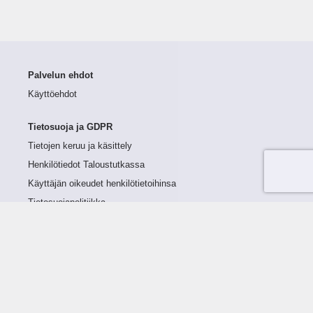
Palvelun ehdot
Käyttöehdot
Tietosuoja ja GDPR
Tietojen keruu ja käsittely
Henkilötiedot Taloustutkassa
Käyttäjän oikeudet henkilötietoihinsa
Tietosuojapolitiikka
Tietoturvapolitiikka
Evästeet
Tutustu palveluun
Ratkaisut
Tietoa palvelusta