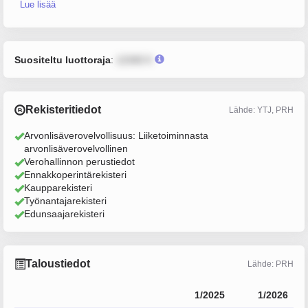
Lue lisää
Suositeltu luottoraja
:
12345 €
Rekisteritiedot
Lähde: YTJ, PRH
Arvonlisäverovelvollisuus: Liiketoiminnasta
arvonlisäverovelvollinen
Verohallinnon perustiedot
Ennakkoperintärekisteri
Kaupparekisteri
Työnantajarekisteri
Edunsaajarekisteri
Taloustiedot
Lähde: PRH
1/2025
1/2026