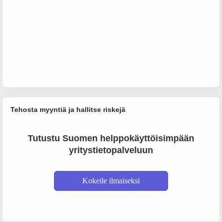
Tehosta myyntiä ja hallitse riskejä
Tutustu Suomen helppokäyttöisimpään
yritystietopalveluun
Kokeile ilmaiseksi