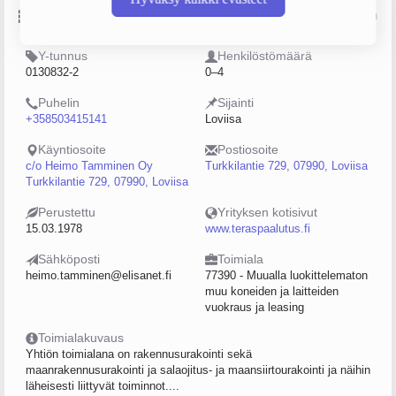
Perustiedot
Lähde: YTJ, PRH, Traficom
Y-tunnus
Henkilöstömäärä
0130832-2
0–4
Puhelin
Sijainti
+358503415141
Loviisa
Käyntiosoite
Postiosoite
c/o Heimo Tamminen Oy
Turkkilantie 729, 07990, Loviisa
Turkkilantie 729, 07990, Loviisa
Perustettu
Yrityksen kotisivut
15.03.1978
www.teraspaalutus.fi
Sähköposti
Toimiala
heimo.tamminen@elisanet.fi
77390 - Muualla luokittelematon
muu koneiden ja laitteiden
vuokraus ja leasing
Toimialakuvaus
Yhtiön toimialana on rakennusurakointi sekä
maanrakennusurakointi ja salaojitus- ja maansiirtourakointi ja näihin
läheisesti liittyvät toiminnot....