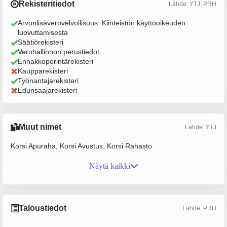
Rekisteritiedot
Lähde: YTJ, PRH
Arvonlisäverovelvollisuus: Kiinteistön käyttöoikeuden
luovuttamisesta
Säätiörekisteri
Verohallinnon perustiedot
Ennakkoperintärekisteri
Kaupparekisteri
Työnantajarekisteri
Edunsaajarekisteri
Muut nimet
Lähde: YTJ
Korsi Apuraha, Korsi Avustus, Korsi Rahasto
Näytä kaikki
Taloustiedot
Lähde: PRH