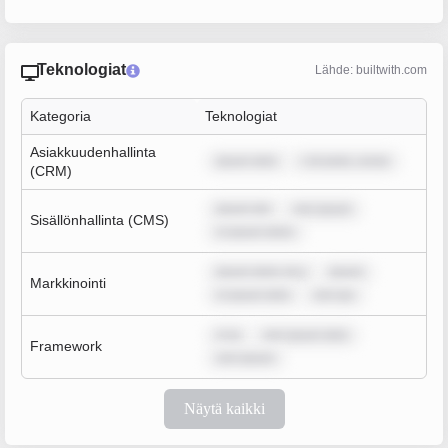
Teknologiat
Lähde: builtwith.com
Kategoria
Teknologiat
Asiakkuudenhallinta
ipsum dolo
r sit amet, conse
(CRM)
ipsum dol
rem ipsum
Sisällönhallinta (CMS)
m ipsum dolor
ipsum dolor sit a
ipsum
Markkinointi
m ipsum dolo
rem ips
m ip
rem ipsum dolo
Framework
rem ipsum
Näytä kaikki