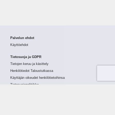
Palvelun ehdot
Käyttöehdot
Tietosuoja ja GDPR
Tietojen keruu ja käsittely
Henkilötiedot Taloustutkassa
Käyttäjän oikeudet henkilötietoihinsa
Tietosuojapolitiikka
Tietoturvapolitiikka
Evästeet
Tutustu palveluun