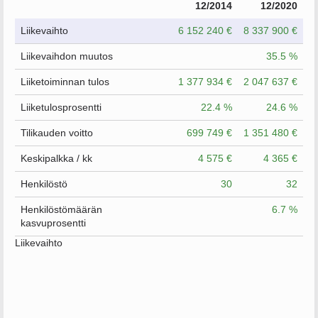
12/2014
12/2020
Liikevaihto
6 152 240 €
8 337 900 €
Liikevaihdon muutos
35.5 %
Liiketoiminnan tulos
1 377 934 €
2 047 637 €
Liiketulosprosentti
22.4 %
24.6 %
Tilikauden voitto
699 749 €
1 351 480 €
Keskipalkka / kk
4 575 €
4 365 €
Henkilöstö
30
32
Henkilöstömäärän
6.7 %
kasvuprosentti
Liikevaihto