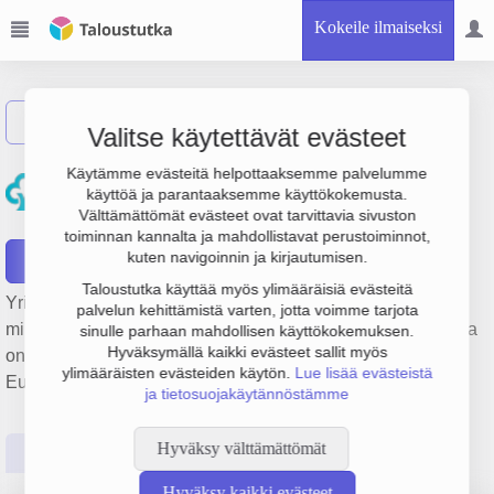
Kokeile ilmaiseksi
Näytä haku
Valitse käytettävät evästeet
Eurajoen
Käytämme evästeitä helpottaaksemme palvelumme
käyttöä ja parantaaksemme käyttökokemusta.
Säästöpankkisäätiö sr
Välttämättömät evästeet ovat tarvittavia sivuston
toiminnan kannalta ja mahdollistavat perustoiminnot,
kuten navigoinnin ja kirjautumisen.
Raportit
Taloustutka käyttää myös ylimääräisiä evästeitä
Yrityksen Eurajoen Säästöpankkisäätiö sr liikevaihto on 8.3
palvelun kehittämistä varten, jotta voimme tarjota
milj. €, tulos 2 milj. € ja henkilöstömäärä 32. Sen päätoimiala
sinulle parhaan mahdollisen käyttökokemuksen.
Hyväksymällä kaikki evästeet sallit myös
on Muu pankkitoiminta, perustamisvuosi 1978 ja sijainti
ylimääräisten evästeiden käytön.
Lue lisää evästeistä
Eurajoki. Yrityksen yhtiömuoto Säätiö (SÄÄ).
ja tietosuojakäytännöstämme
Hyväksy välttämättömät
Perustiedot
Tilinpäätösluvut
Päättäjätiedot
Hyväksy kaikki evästeet