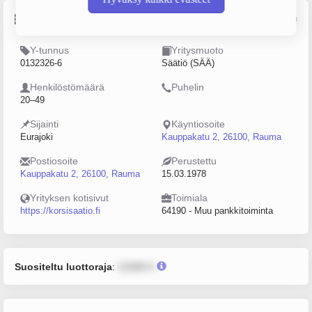
Perustiedot
Lähde: YTJ, PRH, Traficom
Y-tunnus
Yritysmuoto
0132326-6
Säätiö (SÄÄ)
Henkilöstömäärä
Puhelin
20–49
Sijainti
Käyntiosoite
Eurajoki
Kauppakatu 2, 26100, Rauma
Postiosoite
Perustettu
Kauppakatu 2, 26100, Rauma
15.03.1978
Yrityksen kotisivut
Toimiala
https://korsisaatio.fi
64190 - Muu pankkitoiminta
Suositeltu luottoraja
:
12345 €