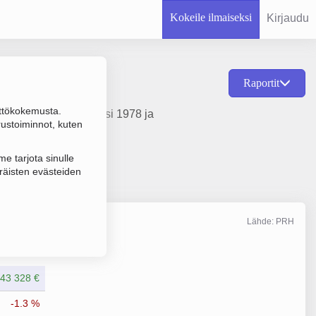
Kokeile ilmaiseksi
Kirjaudu
Raportit
ttökokemusta.
ennus, perustamisvuosi 1978 ja
rustoiminnot, kuten
e tarjota sinulle
räisten evästeiden
Lähde: PRH
Liikevaihto
12/2025
43 328 €
-1.3 %