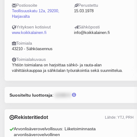
Postiosoite
Perustettu
Teollisuuskatu 12a, 29200,
15.03.1978
Harjavalta
Yrityksen kotisivut
Sähköposti
www.koikkalainen.fi
info@koikkalainen.fi
Toimiala
43210 - Sähköasennus
Toimialakuvaus
Yhtiön toimialana on harjoittaa sähkö- ja rauta-alan
vähittäiskauppaa ja sähköalan työurakointia sekä suunnittelua.
Suositeltu luottoraja
:
12345 €
Rekisteritiedot
Lähde: YTJ, PRH
Arvonlisäverovelvollisuus: Liiketoiminnasta
arvonlisäverovelvollinen