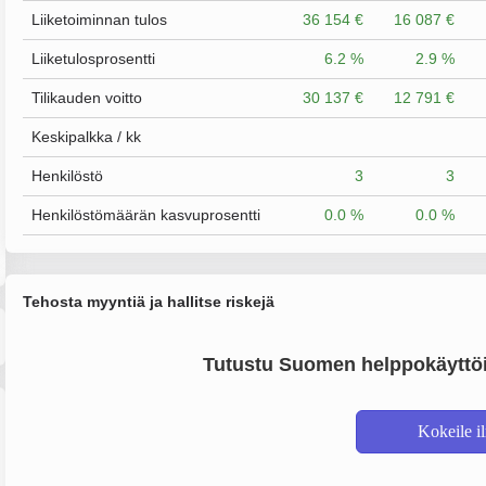
Liiketoiminnan tulos
36 154 €
16 087 €
Liiketulosprosentti
6.2 %
2.9 %
Tilikauden voitto
30 137 €
12 791 €
Keskipalkka / kk
Henkilöstö
3
3
Henkilöstömäärän kasvuprosentti
0.0 %
0.0 %
Tehosta myyntiä ja hallitse riskejä
Tutustu Suomen helppokäyttöi
Kokeile i