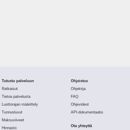
Tutustu palveluun
Ohjeistus
Ratkaisut
Ohjekirja
Tietoa palvelusta
FAQ
Luottorajan määrittely
Ohjevideot
Tunnusluvut
API-dokumentaatio
Maksuviiveet
Ota yhteyttä
Hinnasto