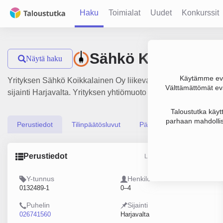
Haku
Toimialat
Uudet
Konkurssit
Sähkö Koikkalaine
Näytä haku
Käytämme evä
Yrityksen Sähkö Koikkalainen Oy liikevaihto on 543 000 €, t
Välttämättömät evä
sijainti Harjavalta. Yrityksen yhtiömuoto Osakeyhtiö (OY).
Taloustutka käyt
parhaan mahdollis
Perustiedot
Tilinpäätösluvut
Päättäjätiedot
Perustiedot
Lähde: YTJ, PRH, Traficom
Y-tunnus
Henkilöstömäärä
0132489-1
0–4
Puhelin
Sijainti
026741560
Harjavalta