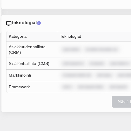
Teknologiat
Kategoria
Teknologiat
Asiakkuudenhallinta
sum dolor
m dolor sit amet, co
(CRM)
Sisällönhallinta (CMS)
rem ipsum d
m ipsum
sum dolor s
Markkinointi
m ipsum dolor sit
rem ipsu
sum dol
Framework
rem i
rem ipsum dolo
rem ipsum
Näytä 