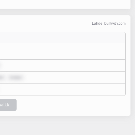
Lähde: builtwith.com
or
m ipsu
kaikki