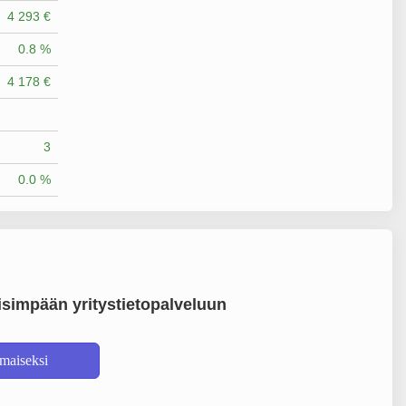
4 293 €
0.8 %
4 178 €
3
0.0 %
simpään yritystietopalveluun
lmaiseksi