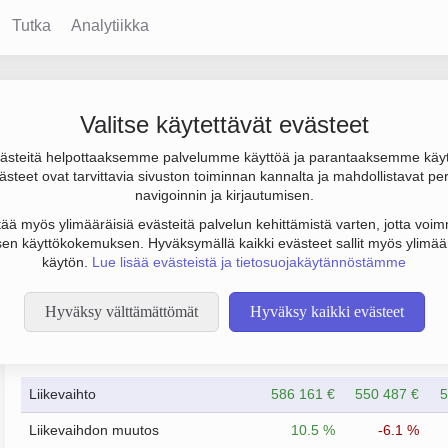
Tutka
Analytiikka
n Oy
Valitse käytettävät evästeet
steitä helpottaaksemme palvelumme käyttöä ja parantaaksemme käy
ulos 4 000 € ja henkilöstömäärä 3. Sen päätoimiala on Sähköas
steet ovat tarvittavia sivuston toiminnan kannalta ja mahdollistavat pe
navigoinnin ja kirjautumisen.
tää myös ylimääräisiä evästeitä palvelun kehittämistä varten, jotta voimm
en käyttökokemuksen. Hyväksymällä kaikki evästeet sallit myös ylimää
käytön.
Lue lisää evästeistä ja tietosuojakäytännöstämme
Hyväksy välttämättömät
Hyväksy kaikki evästeet
Taloustiedot
12/2023
12/2024
Liikevaihto
586 161 €
550 487 €
5
Liikevaihdon muutos
10.5 %
-6.1 %