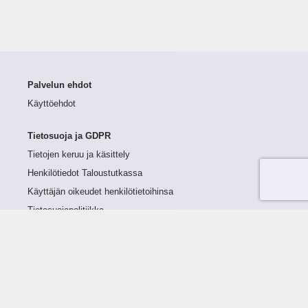
Palvelun ehdot
Käyttöehdot
Tietosuoja ja GDPR
Tietojen keruu ja käsittely
Henkilötiedot Taloustutkassa
Käyttäjän oikeudet henkilötietoihinsa
Tietosuojapolitiikka
Tietoturvapolitiikka
Evästeet
Tutustu palveluun
Ratkaisut