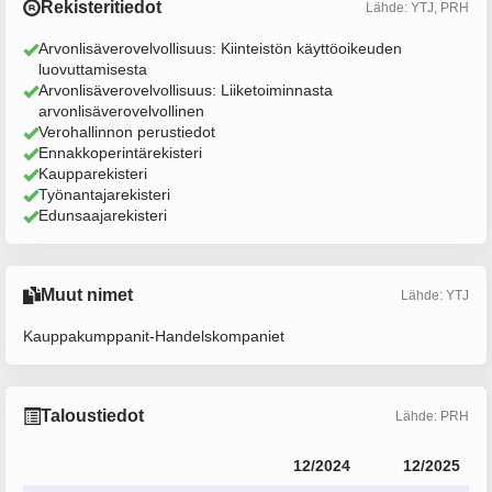
Rekisteritiedot
Lähde: YTJ, PRH
Arvonlisäverovelvollisuus: Kiinteistön käyttöoikeuden
luovuttamisesta
Arvonlisäverovelvollisuus: Liiketoiminnasta
arvonlisäverovelvollinen
Verohallinnon perustiedot
Ennakkoperintärekisteri
Kaupparekisteri
Työnantajarekisteri
Edunsaajarekisteri
Muut nimet
Lähde: YTJ
Kauppakumppanit-Handelskompaniet
Taloustiedot
Lähde: PRH
12/2024
12/2025