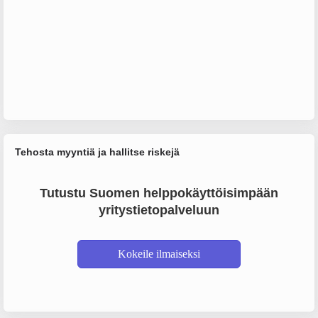
Tehosta myyntiä ja hallitse riskejä
Tutustu Suomen helppokäyttöisimpään
yritystietopalveluun
Kokeile ilmaiseksi