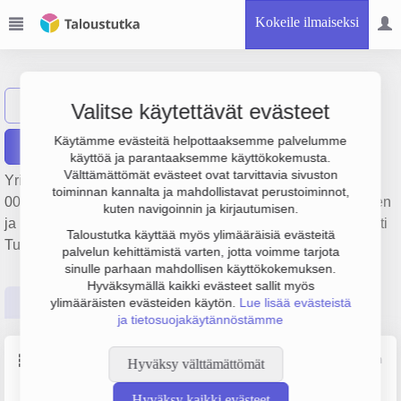
Kokeile ilmaiseksi
Beiersdorf Oy
Näytä haku
Valitse käytettävät evästeet
Käytämme evästeitä helpottaaksemme palvelumme
Raportit
käyttöä ja parantaaksemme käyttökokemusta.
Välttämättömät evästeet ovat tarvittavia sivuston
Yrityksen Beiersdorf Oy liikevaihto on 21.4 milj. €, tulos 869
toiminnan kannalta ja mahdollistavat perustoiminnot,
000 € ja henkilöstömäärä 15. Sen päätoimiala on Hajuvesien
kuten navigoinnin ja kirjautumisen.
ja kosmetiikan tukkukauppa, perustamisvuosi 1978 ja sijainti
Taloustutka käyttää myös ylimääräisiä evästeitä
Turku. Yrityksen yhtiömuoto Osakeyhtiö (OY).
palvelun kehittämistä varten, jotta voimme tarjota
sinulle parhaan mahdollisen käyttökokemuksen.
Hyväksymällä kaikki evästeet sallit myös
Perustiedot
Tilinpäätösluvut
Päättäjätiedot
ylimääräisten evästeiden käytön.
Lue lisää evästeistä
ja tietosuojakäytännöstämme
Perustiedot
Lähde: YTJ, PRH, Traficom
Hyväksy välttämättömät
Hyväksy kaikki evästeet
Y-tunnus
Henkilöstömäärä