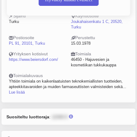
0133206-6
10–19
Sijainti
Käyntiosoite
Turku
Joukahaisenkatu 1 C, 20520,
Turku
Postiosoite
Perustettu
PL 91, 20101, Turku
15.03.1978
Yrityksen kotisivut
Toimiala
https://www.beiersdorf.com/
46450 - Hajuvesien ja
kosmetiikan tukkukauppa
Toimialakuvaus
Yhtiön toimiala on kaikenlaatuisten teknokemiallisten tuotteiden,
apteekkitavaroiden ja muiden farmaseuttisten valmisteiden sekä...
Lue lisää
Suositeltu luottoraja
:
12345 €