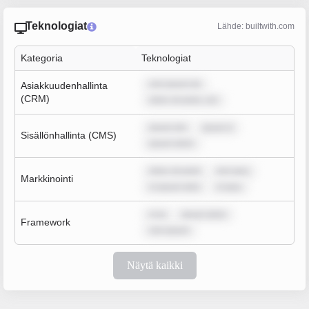
Teknologiat
Lähde: builtwith.com
Kategoria
Teknologiat
rem ipsum do
Asiakkuudenhallinta
(CRM)
dolor sit amet, con
ipsum dol
ipsum d
Sisällönhallinta (CMS)
ipsum dolor
dolor sit amet
rem ipsu
Markkinointi
m ipsum dolo
m ipsu
m ip
ipsum dolor
Framework
rem ipsum
Näytä kaikki