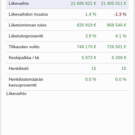
Liikevaihto
21 686 821 €
21 405 011 €
Liikevaihdon muutos
1.4 %
-1.3 %
Liiketoiminnan tulos
826 919 €
868 546 €
Liiketulosprosentti
3.8 %
4.1 %
Tilikauden voitto
748 170 €
726 501 €
Keskipalkka / kk
5 973 €
6 209 €
Henkilöstö
15
15
Henkilöstömäärän
0.0 %
0.0 %
kasvuprosentti
Liikevaihto