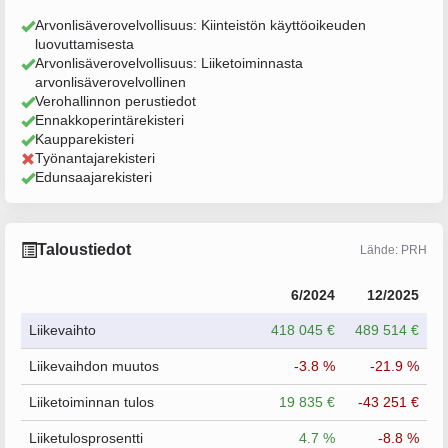
Arvonlisäverovelvollisuus: Kiinteistön käyttöoikeuden
luovuttamisesta
Arvonlisäverovelvollisuus: Liiketoiminnasta
arvonlisäverovelvollinen
Verohallinnon perustiedot
Ennakkoperintärekisteri
Kaupparekisteri
Työnantajarekisteri
Edunsaajarekisteri
Taloustiedot
Lähde: PRH
6/2024
12/2025
Liikevaihto
418 045 €
489 514 €
Liikevaihdon muutos
-3.8 %
-21.9 %
Liiketoiminnan tulos
19 835 €
-43 251 €
Liiketulosprosentti
4.7 %
-8.8 %