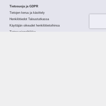
Tietosuoja ja GDPR
Tietojen keruu ja käsittely
Henkilötiedot Taloustutkassa
Käyttäjän oikeudet henkilötietoihinsa
Tietosuojapolitiikka
Tietoturvapolitiikka
Evästeet
Tutustu palveluun
Ratkaisut
Tietoa palvelusta
Luottorajan määrittely
Tunnusluvut
Maksuviiveet
Hinnasto
Päivitykset