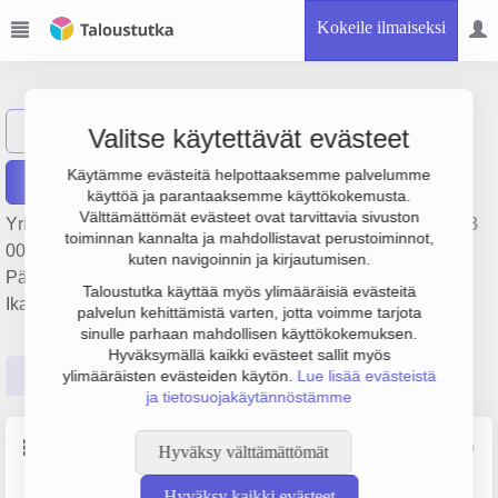
Kokeile ilmaiseksi
Teuho Yhtiöt Oy
Näytä haku
TY
Valitse käytettävät evästeet
Käytämme evästeitä helpottaaksemme palvelumme
Raportit
käyttöä ja parantaaksemme käyttökokemusta.
Välttämättömät evästeet ovat tarvittavia sivuston
Yrityksen Teuho Yhtiöt Oy liikevaihto on 490 000 €, tulos -43
toiminnan kannalta ja mahdollistavat perustoiminnot,
000 € ja henkilöstömäärä 3. Sen päätoimiala on
kuten navigoinnin ja kirjautumisen.
Pääkonttorien toiminta, perustamisvuosi 1978 ja sijainti
Taloustutka käyttää myös ylimääräisiä evästeitä
Ikaalinen. Yrityksen yhtiömuoto Osakeyhtiö (OY).
palvelun kehittämistä varten, jotta voimme tarjota
sinulle parhaan mahdollisen käyttökokemuksen.
Hyväksymällä kaikki evästeet sallit myös
Perustiedot
Tilinpäätösluvut
Päättäjätiedot
ylimääräisten evästeiden käytön.
Lue lisää evästeistä
ja tietosuojakäytännöstämme
Perustiedot
Lähde: YTJ, PRH, Traficom
Hyväksy välttämättömät
Hyväksy kaikki evästeet
Y-tunnus
Henkilöstömäärä