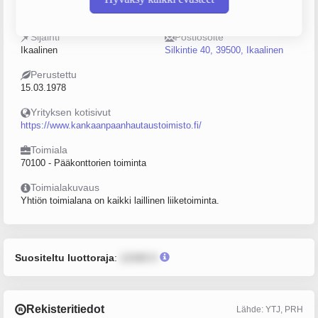
0133438-7
0–4
Sijainti
Postiosoite
Ikaalinen
Silkintie 40, 39500, Ikaalinen
Perustettu
15.03.1978
Yrityksen kotisivut
https://www.kankaanpaanhautaustoimisto.fi/
Toimiala
70100 - Pääkonttorien toiminta
Toimialakuvaus
Yhtiön toimialana on kaikki laillinen liiketoiminta.
Suositeltu luottoraja
:
12345 €
Rekisteritiedot
Lähde: YTJ, PRH