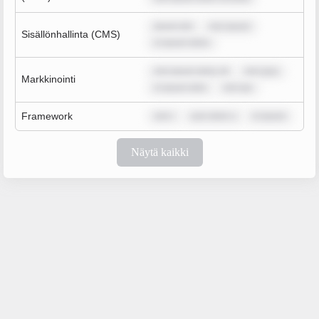
ipsum dol
rem ipsum
Sisällönhallinta (CMS)
m ipsum dolor
rem ipsum dolor sit
rem ipsu
Markkinointi
m ipsum dolo
rem ips
Framework
rem i
sum dolor s
m ipsum
Näytä kaikki