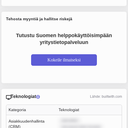
Tehosta myyntiä ja hallitse riskejä
Tutustu Suomen helppokäyttöisimpään
yritystietopalveluun
Kokeile ilmaiseksi
Teknologiat
Lähde: builtwith.com
Kategoria
Teknologiat
sum dolor
Asiakkuudenhallinta
(CRM)
rem ipsum dolor sit amet