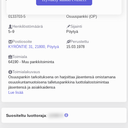
Y-tunnus
Yritysmuoto
0133703-5
Osuuspankki (OP)
Henkilöstömäärä
Sijainti
5–9
Pöytyä
Postiosoite
Perustettu
KYRÖNTIE 31, 21800, Pöytyä
15.03.1978
Toimiala
64190 - Muu pankkitoiminta
Toimialakuvaus
Osuuspankin tarkoituksena on harjoittaa jäsentensä omistamana
osuuskuntamuotoisena talletuspankkina luottolaitostoimintaa
jäsentensä ja asiakkaidensa
Lue lisää
Suositeltu luottoraja
:
12345 €