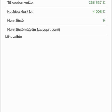
Tilikauden voitto
258 537 €
Keskipalkka / kk
4 008 €
Henkilöstö
9
Henkilöstömäärän kasvuprosentti
Liikevaihto