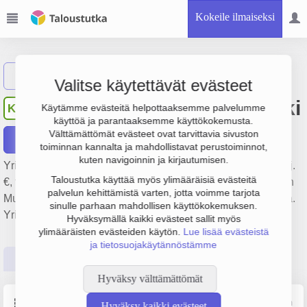
Kokeile ilmaiseksi
Näytä haku
Valitse käytettävät evästeet
Kyrön Seudun Osuuspankki
KS
Käytämme evästeitä helpottaaksemme palvelumme
käyttöä ja parantaaksemme käyttökokemusta.
Välttämättömät evästeet ovat tarvittavia sivuston
Raportit
toiminnan kannalta ja mahdollistavat perustoiminnot,
kuten navigoinnin ja kirjautumisen.
Yrityksen Kyrön Seudun Osuuspankki liikevaihto on 1.8 milj.
Taloustutka käyttää myös ylimääräisiä evästeitä
€, tulos 342 000 € ja henkilöstömäärä 9. Sen päätoimiala on
palvelun kehittämistä varten, jotta voimme tarjota
Muu pankkitoiminta, perustamisvuosi 1978 ja sijainti Pöytyä.
sinulle parhaan mahdollisen käyttökokemuksen.
Yrityksen yhtiömuoto Osuuspankki (OP).
Hyväksymällä kaikki evästeet sallit myös
ylimääräisten evästeiden käytön.
Lue lisää evästeistä
ja tietosuojakäytännöstämme
Perustiedot
Tilinpäätösluvut
Päättäjätiedot
Hyväksy välttämättömät
Perustiedot
Lähde: YTJ, PRH, Traficom
Hyväksy kaikki evästeet