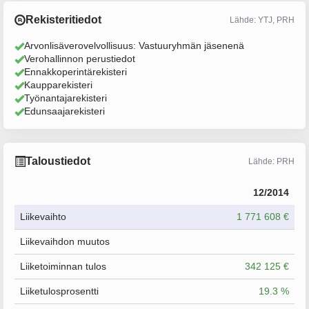
Rekisteritiedot
Lähde: YTJ, PRH
Arvonlisäverovelvollisuus: Vastuuryhmän jäsenenä
Verohallinnon perustiedot
Ennakkoperintärekisteri
Kaupparekisteri
Työnantajarekisteri
Edunsaajarekisteri
Taloustiedot
Lähde: PRH
12/2014
Liikevaihto
1 771 608 €
Liikevaihdon muutos
Liiketoiminnan tulos
342 125 €
Liiketulosprosentti
19.3 %