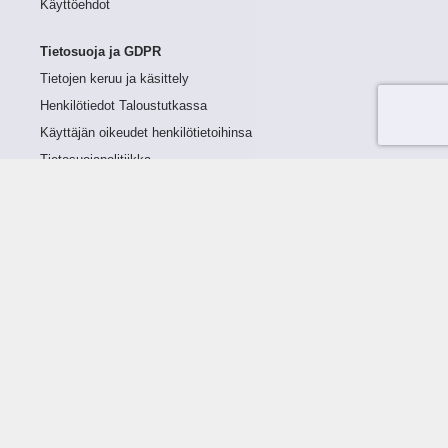
Käyttöehdot
Tietosuoja ja GDPR
Tietojen keruu ja käsittely
Henkilötiedot Taloustutkassa
Käyttäjän oikeudet henkilötietoihinsa
Tietosuojapolitiikka
Tietoturvapolitiikka
Evästeet
Tutustu palveluun
Ratkaisut
Tietoa palvelusta
Luottorajan määrittely
Tunnusluvut
Maksuviiveet
Hinnasto
Päivitykset