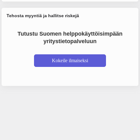
Tehosta myyntiä ja hallitse riskejä
Tutustu Suomen helppokäyttöisimpään
yritystietopalveluun
Kokeile ilmaiseksi