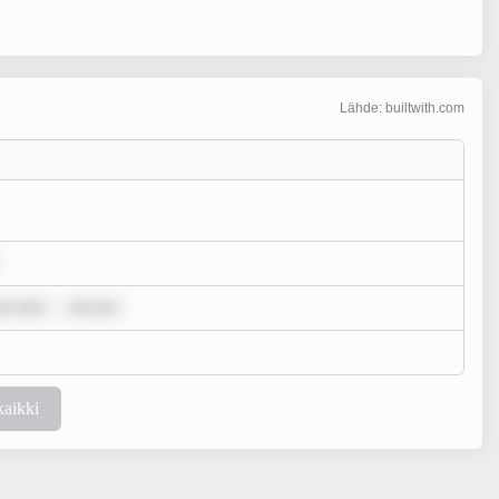
Lähde: builtwith.com
um dolo
rem ips
kaikki