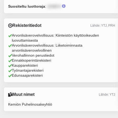
Suositeltu luottoraja
:
12345 €
Rekisteritiedot
Lähde: YTJ, PRH
Arvonlisäverovelvollisuus: Kiinteistön käyttöoikeuden
luovuttamisesta
Arvonlisäverovelvollisuus: Liiketoiminnasta
arvonlisäverovelvollinen
Verohallinnon perustiedot
Ennakkoperintärekisteri
Kaupparekisteri
Työnantajarekisteri
Edunsaajarekisteri
Muut nimet
Lähde: YTJ
Kemiön Puhelinosakeyhtiö