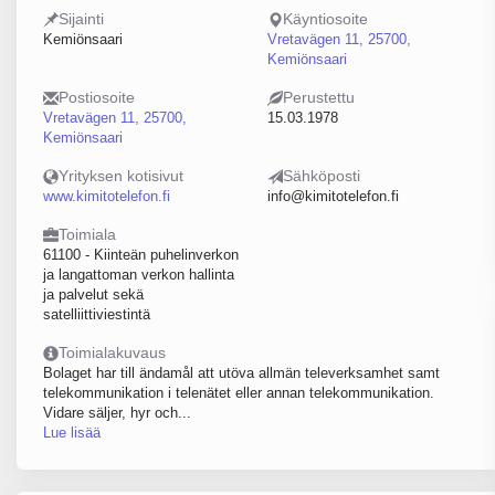
Sijainti
Käyntiosoite
Kemiönsaari
Vretavägen 11, 25700,
Kemiönsaari
Postiosoite
Perustettu
Vretavägen 11, 25700,
15.03.1978
Kemiönsaari
Yrityksen kotisivut
Sähköposti
www.kimitotelefon.fi
info@kimitotelefon.fi
Toimiala
61100 - Kiinteän puhelinverkon
ja langattoman verkon hallinta
ja palvelut sekä
satelliittiviestintä
Toimialakuvaus
Bolaget har till ändamål att utöva allmän televerksamhet samt
telekommunikation i telenätet eller annan telekommunikation.
Vidare säljer, hyr och...
Lue lisää