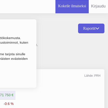
Kokeile ilmaiseksi
Kirjaudu
Raportit
ttökokemusta.
än puhelinverkon ja
rustoiminnot, kuten
ömuoto Osakeyhtiö (OY).
e tarjota sinulle
räisten evästeiden
Lähde: PRH
Liikevaihto
12/2025
171 750 €
-0.6 %