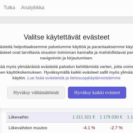
Tutka
Analytiikka
ebolag
Valitse käytettävät evästeet
steitä helpottaaksemme palvelumme käyttöä ja parantaaksemme käy
 tulos -33 000 € ja henkilöstömäärä 7. Sen päätoimiala on Kiinte
steet ovat tarvittavia sivuston toiminnan kannalta ja mahdollistavat pe
ntä, perustamisvuosi 1978 ja sijainti Kemiönsaari. Yrityksen yhti
navigoinnin ja kirjautumisen.
tää myös ylimääräisiä evästeitä palvelun kehittämistä varten, jotta voimm
en käyttökokemuksen. Hyväksymällä kaikki evästeet sallit myös ylimää
käytön.
Lue lisää evästeistä ja tietosuojakäytännöstämme
Hyväksy välttämättömät
Hyväksy kaikki evästeet
Taloustiedot
12/2023
12/2024
Liikevaihto
1 211 321 €
1 179 030 €
1 
Liikevaihdon muutos
-4.1 %
-2.7 %