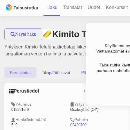
Haku
Toimialat
Uudet
Konkurssit
Kimito Telefonakti
Näytä haku
Käytämme evä
Yrityksen Kimito Telefonaktiebolag liikevaihto on 1.2 milj. €,
Välttämättömät evä
langattoman verkon hallinta ja palvelut sekä satelliittiviesti
Taloustutka käyt
parhaan mahdollis
Perustiedot
Tilinpäätösluvut
Päättäjätiedot
Perustiedot
Lähde: YTJ, PRH, Traficom
Y-tunnus
Yritysmuoto
0133816-9
Osakeyhtiö (OY)
Henkilöstömäärä
Puhelin
5–9
02420700