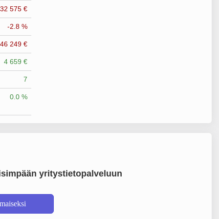
-32 575 €
-2.8 %
-46 249 €
4 659 €
7
0.0 %
simpään yritystietopalveluun
lmaiseksi