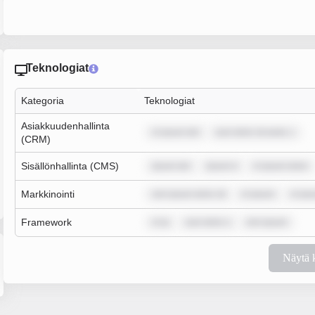
Teknologiat
Kategoria
Teknologiat
Asiakkuudenhallinta
m ipsum dol
sum dolor sit amet, c
(CRM)
Sisällönhallinta (CMS)
ipsum dol
ipsum d
m ipsum dolor
Markkinointi
rem ipsum dolor sit
m ipsum
m ips
Framework
m ip
sum dolor s
rem ipsum
Näytä 