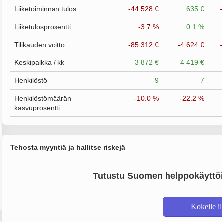
Liiketoiminnan tulos
-44 528 €
635 €
Liiketulosprosentti
-3.7 %
0.1 %
Tilikauden voitto
-85 312 €
-4 624 €
Keskipalkka / kk
3 872 €
4 419 €
Henkilöstö
9
7
Henkilöstömäärän
-10.0 %
-22.2 %
kasvuprosentti
Tehosta myyntiä ja hallitse riskejä
Tutustu Suomen helppokäyttöi
Kokeile i