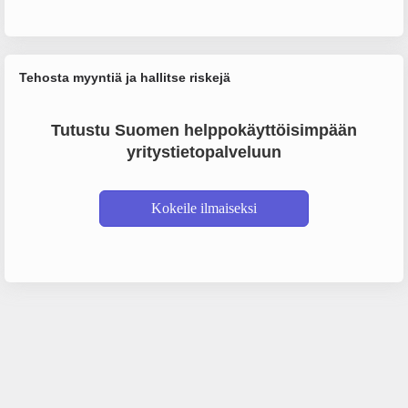
Tehosta myyntiä ja hallitse riskejä
Tutustu Suomen helppokäyttöisimpään
yritystietopalveluun
Kokeile ilmaiseksi