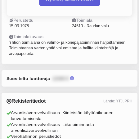
Sijainti
Postiosoite
Kokemäki
PL 88, 32801, Kokemäki
Perustettu
Toimiala
15.03.1978
24510 - Raudan valu
Toimialakuvaus
Yhtiön toimialana on valimo- ja konepajatoiminnan harjoittaminen.
Toimintaansa varten yhtiö voi omistaa ja hallita kiinteistöjä ja
arvopapereita.
Suositeltu luottoraja
:
12345 €
Rekisteritiedot
Lähde: YTJ, PRH
Arvonlisäverovelvollisuus: Kiinteistön käyttöoikeuden
luovuttamisesta
Arvonlisäverovelvollisuus: Liiketoiminnasta
arvonlisäverovelvollinen
Verohallinnon perustiedot