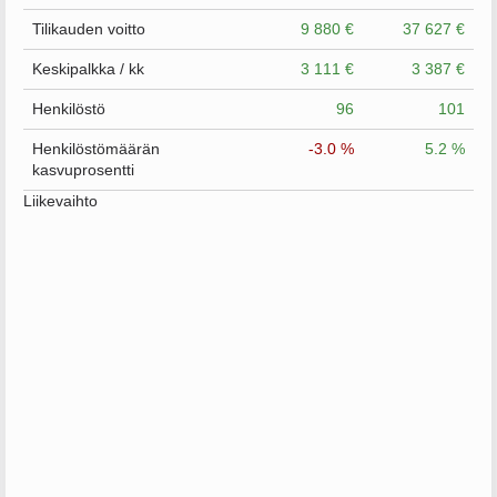
Tilikauden voitto
9 880 €
37 627 €
Keskipalkka / kk
3 111 €
3 387 €
Henkilöstö
96
101
Henkilöstömäärän
-3.0 %
5.2 %
kasvuprosentti
Liikevaihto