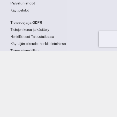
Palvelun ehdot
Käyttöehdot
Tietosuoja ja GDPR
Tietojen keruu ja käsittely
Henkilötiedot Taloustutkassa
Käyttäjän oikeudet henkilötietoihinsa
Tietosuojapolitiikka
Tietoturvapolitiikka
Evästeet
Tutustu palveluun
Ratkaisut
Tietoa palvelusta
Luottorajan määrittely
Tunnusluvut
Maksuviiveet