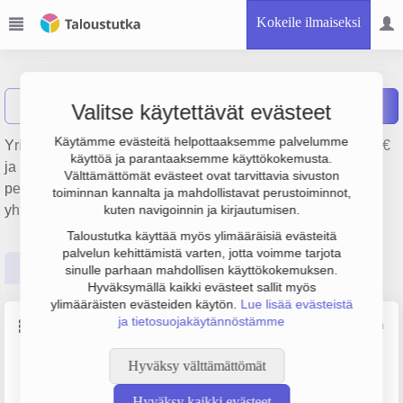
Kokeile ilmaiseksi
Peiron Oy
Näytä haku
Raportit
Valitse käytettävät evästeet
Käytämme evästeitä helpottaaksemme palvelumme
Yrityksen Peiron Oy liikevaihto on 15 milj. €, tulos -329 000 €
käyttöä ja parantaaksemme käyttökokemusta.
ja henkilöstömäärä 101. Sen päätoimiala on Raudan valu,
Välttämättömät evästeet ovat tarvittavia sivuston
perustamisvuosi 1978 ja sijainti Kokemäki. Yrityksen
toiminnan kannalta ja mahdollistavat perustoiminnot,
yhtiömuoto Osakeyhtiö (OY).
kuten navigoinnin ja kirjautumisen.
Taloustutka käyttää myös ylimääräisiä evästeitä
palvelun kehittämistä varten, jotta voimme tarjota
Perustiedot
Tilinpäätösluvut
Päättäjätiedot
sinulle parhaan mahdollisen käyttökokemuksen.
Hyväksymällä kaikki evästeet sallit myös
ylimääräisten evästeiden käytön.
Lue lisää evästeistä
ja tietosuojakäytännöstämme
Perustiedot
Lähde: YTJ, PRH, Traficom
Hyväksy välttämättömät
Y-tunnus
Henkilöstömäärä
0134183-5
100–249
Hyväksy kaikki evästeet