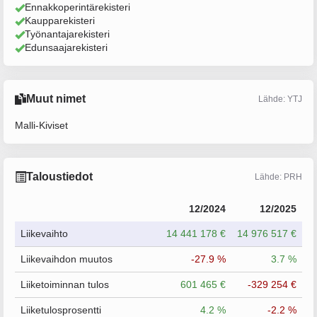
Ennakkoperintärekisteri
Kaupparekisteri
Työnantajarekisteri
Edunsaajarekisteri
Muut nimet
Lähde: YTJ
Malli-Kiviset
Taloustiedot
Lähde: PRH
12/2024
12/2025
Liikevaihto
14 441 178 €
14 976 517 €
Liikevaihdon muutos
-27.9 %
3.7 %
Liiketoiminnan tulos
601 465 €
-329 254 €
Liiketulosprosentti
4.2 %
-2.2 %