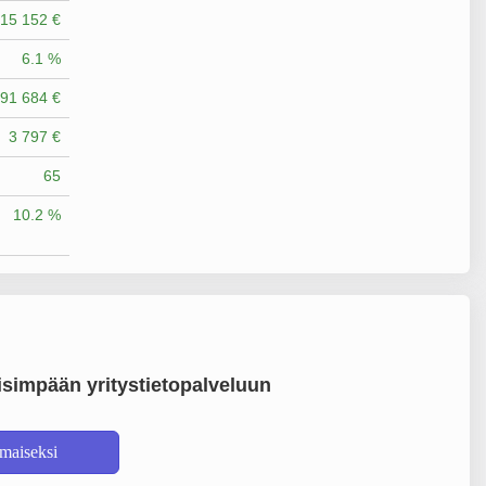
515 152 €
6.1 %
091 684 €
3 797 €
65
10.2 %
simpään yritystietopalveluun
lmaiseksi