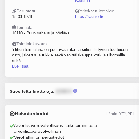
Koski Tl
Perustettu
Yrityksen kotisivut
15.03.1978
https://raunio.fi/
Toimiala
16110 - Puun sahaus ja höyläys
Toimialakuvaus
Yhtiön toimialana on puutavara-alan ja siihen liittyvien tuotteiden
osto, jalostus ja tukku- sekä vähittäiskauppa koti- ja ulkomailla
sekä...
Lue lisää
Suositeltu luottoraja
:
12345 €
Rekisteritiedot
Lähde: YTJ, PRH
Arvonlisäverovelvollisuus: Liiketoiminnasta
arvonlisäverovelvollinen
Verohallinnon perustiedot