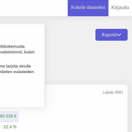
Kokeile ilmaiseksi
Kirjaudu
Raportit
ttökokemusta.
aus ja höyläys,
rustoiminnot, kuten
e tarjota sinulle
räisten evästeiden
Lähde: PRH
Liikevaihto
12/2025
80 528 €
12.4 %