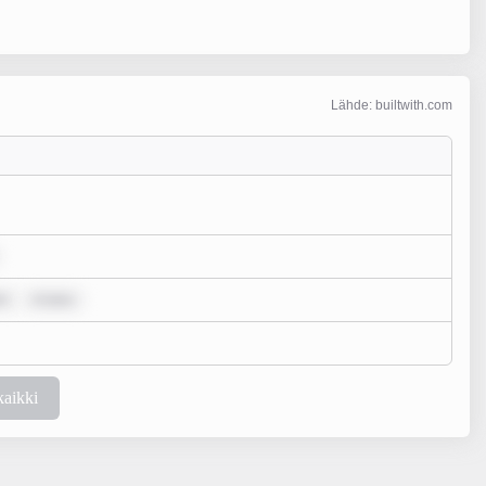
Lähde: builtwith.com
or
m ipsu
kaikki