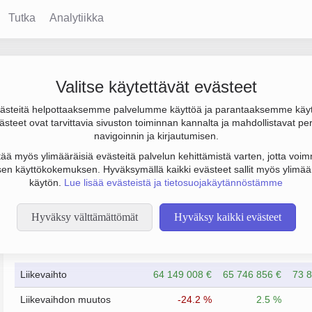
Tutka
Analytiikka
Valitse käytettävät evästeet
steitä helpottaaksemme palvelumme käyttöä ja parantaaksemme käy
 4.5 milj. € ja henkilöstömäärä 65. Sen päätoimiala on Puun sah
steet ovat tarvittavia sivuston toiminnan kannalta ja mahdollistavat pe
to Osakeyhtiö (OY).
navigoinnin ja kirjautumisen.
tää myös ylimääräisiä evästeitä palvelun kehittämistä varten, jotta voimm
en käyttökokemuksen. Hyväksymällä kaikki evästeet sallit myös ylimää
käytön.
Lue lisää evästeistä ja tietosuojakäytännöstämme
Hyväksy välttämättömät
Hyväksy kaikki evästeet
Taloustiedot
12/2023
12/2024
Liikevaihto
64 149 008 €
65 746 856 €
73 8
Liikevaihdon muutos
-24.2 %
2.5 %