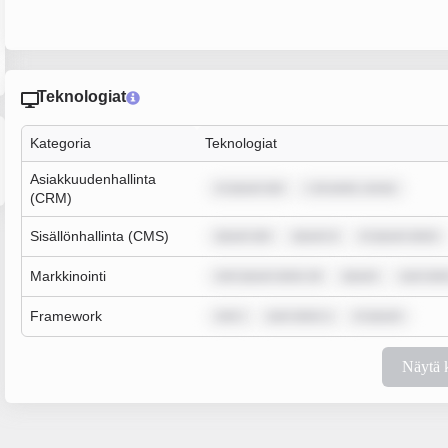
Teknologiat
Kategoria
Teknologiat
Asiakkuudenhallinta
m ipsum dol
r sit amet, conse
(CRM)
Sisällönhallinta (CMS)
ipsum dol
ipsum d
m ipsum dolor
Markkinointi
rem ipsum dolor sit
ipsum
sum dol
Framework
rem i
sum dolor s
m ipsum
Näytä 