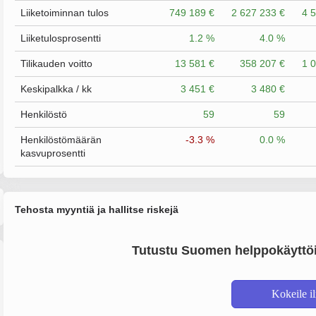
Liiketoiminnan tulos
749 189 €
2 627 233 €
4 
Liiketulosprosentti
1.2 %
4.0 %
Tilikauden voitto
13 581 €
358 207 €
1 
Keskipalkka / kk
3 451 €
3 480 €
Henkilöstö
59
59
Henkilöstömäärän
-3.3 %
0.0 %
kasvuprosentti
Tehosta myyntiä ja hallitse riskejä
Tutustu Suomen helppokäyttöi
Kokeile i