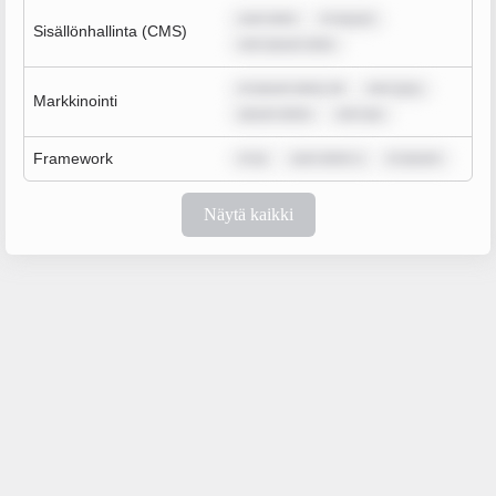
sum dolo
m ipsum
Sisällönhallinta (CMS)
rem ipsum dolo
m ipsum dolor sit
rem ipsu
Markkinointi
ipsum dolor
rem ips
Framework
m ip
sum dolor s
m ipsum
Näytä kaikki