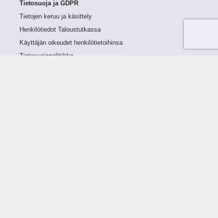
Tietosuoja ja GDPR
Tietojen keruu ja käsittely
Henkilötiedot Taloustutkassa
Käyttäjän oikeudet henkilötietoihinsa
Tietosuojapolitiikka
Tietoturvapolitiikka
Evästeet
Tutustu palveluun
Ratkaisut
Tietoa palvelusta
Luottorajan määrittely
Tunnusluvut
Maksuviiveet
Hinnasto
Päivitykset
Ohjeistus