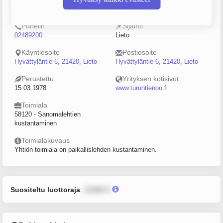
0134683-9
5–9
Puhelin
Sijainti
02489200
Lieto
Käyntiosoite
Postiosoite
Hyvättyläntie 6, 21420, Lieto
Hyvättyläntie 6, 21420, Lieto
Perustettu
Yrityksen kotisivut
15.03.1978
www.turuntienoo.fi
Toimiala
58120 - Sanomalehtien
kustantaminen
Toimialakuvaus
Yhtiön toimiala on paikallislehden kustantaminen.
Suositeltu luottoraja
:
12345 €