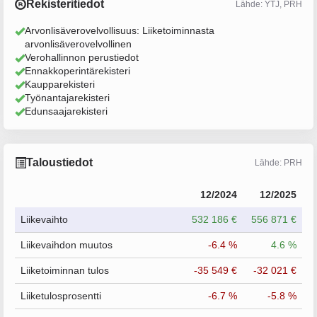
Rekisteritiedot
Lähde: YTJ, PRH
Arvonlisäverovelvollisuus: Liiketoiminnasta
arvonlisäverovelvollinen
Verohallinnon perustiedot
Ennakkoperintärekisteri
Kaupparekisteri
Työnantajarekisteri
Edunsaajarekisteri
Taloustiedot
Lähde: PRH
12/2024
12/2025
Liikevaihto
532 186 €
556 871 €
Liikevaihdon muutos
-6.4 %
4.6 %
Liiketoiminnan tulos
-35 549 €
-32 021 €
Liiketulosprosentti
-6.7 %
-5.8 %