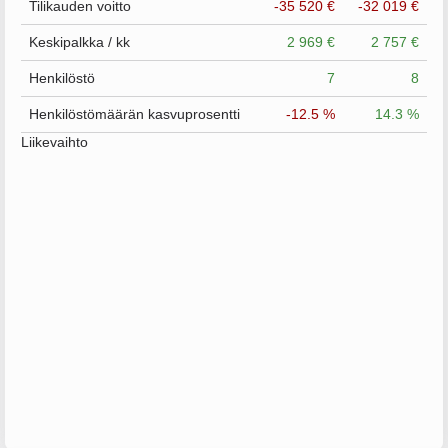
Tilikauden voitto
-35 520 €
-32 019 €
Keskipalkka / kk
2 969 €
2 757 €
Henkilöstö
7
8
Henkilöstömäärän kasvuprosentti
-12.5 %
14.3 %
Liikevaihto