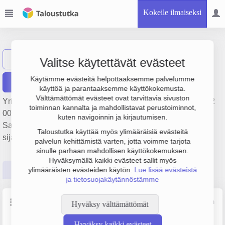
Kokeile ilmaiseksi
Turun Seutu Oy
Näytä haku
Valitse käytettävät evästeet
Käytämme evästeitä helpottaaksemme palvelumme
Raportit
käyttöä ja parantaaksemme käyttökokemusta.
Välttämättömät evästeet ovat tarvittavia sivuston
Yrityksen Turun Seutu Oy liikevaihto on 557 000 €, tulos -32
toiminnan kannalta ja mahdollistavat perustoiminnot,
000 € ja henkilöstömäärä 8. Sen päätoimiala on
kuten navigoinnin ja kirjautumisen.
Sanomalehtien kustantaminen, perustamisvuosi 1978 ja
Taloustutka käyttää myös ylimääräisiä evästeitä
sijainti Lieto. Yrityksen yhtiömuoto Osakeyhtiö (OY).
palvelun kehittämistä varten, jotta voimme tarjota
sinulle parhaan mahdollisen käyttökokemuksen.
Hyväksymällä kaikki evästeet sallit myös
Perustiedot
Tilinpäätösluvut
Päättäjätiedot
ylimääräisten evästeiden käytön.
Lue lisää evästeistä
ja tietosuojakäytännöstämme
Perustiedot
Lähde: YTJ, PRH, Traficom
Hyväksy välttämättömät
Hyväksy kaikki evästeet
Y-tunnus
Henkilöstömäärä