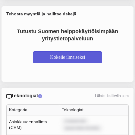
Tehosta myyntiä ja hallitse riskejä
Tutustu Suomen helppokäyttöisimpään
yritystietopalveluun
Kokeile ilmaiseksi
Teknologiat
Lähde: builtwith.com
Kategoria
Teknologiat
m ipsum dol
Asiakkuudenhallinta
(CRM)
ipsum dolor sit amet,