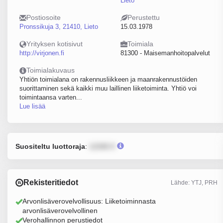
Lieto
Postiosoite
Perustettu
Pronssikuja 3, 21410, Lieto
15.03.1978
Yrityksen kotisivut
Toimiala
http://virjonen.fi
81300 - Maisemanhoitopalvelut
Toimialakuvaus
Yhtiön toimialana on rakennusliikkeen ja maanrakennustöiden
suorittaminen sekä kaikki muu laillinen liiketoiminta. Yhtiö voi
toimintaansa varten...
Lue lisää
Suositeltu luottoraja
:
12345 €
Rekisteritiedot
Lähde: YTJ, PRH
Arvonlisäverovelvollisuus: Liiketoiminnasta
arvonlisäverovelvollinen
Verohallinnon perustiedot