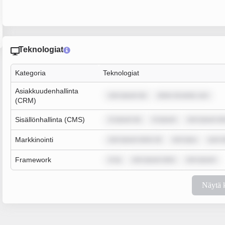
Teknologiat
Kategoria
Teknologiat
Asiakkuudenhallinta
rem ipsum do
dolor sit amet, con
(CRM)
Sisällönhallinta (CMS)
m ipsum do
m ipsum
rem ipsum do
Markkinointi
rem ipsum dolor sit
rem ipsu
sum d
Framework
m ip
rem ipsum dolo
rem ipsum
Näytä 