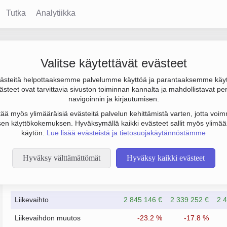
Tutka
Analytiikka
Valitse käytettävät evästeet
steitä helpottaaksemme palvelumme käyttöä ja parantaaksemme käy
000 €. Sen päätoimiala on Maisemanhoitopalvelut, perustamisvuosi
steet ovat tarvittavia sivuston toiminnan kannalta ja mahdollistavat pe
navigoinnin ja kirjautumisen.
tää myös ylimääräisiä evästeitä palvelun kehittämistä varten, jotta voimm
en käyttökokemuksen. Hyväksymällä kaikki evästeet sallit myös ylimää
käytön.
Lue lisää evästeistä ja tietosuojakäytännöstämme
Hyväksy välttämättömät
Hyväksy kaikki evästeet
Taloustiedot
2/2024
2/2025
Liikevaihto
2 845 146 €
2 339 252 €
2 
Liikevaihdon muutos
-23.2 %
-17.8 %