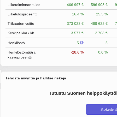
Liiketoiminnan tulos
466 997 €
596 908 €
9
Liiketulosprosentti
16.4 %
25.5 %
Tilikauden voitto
373 023 €
489 622 €
7
Keskipalkka / kk
3 577 €
2 768 €
Henkilöstö
5
5
Henkilöstömäärän
-28.6 %
0.0 %
kasvuprosentti
Tehosta myyntiä ja hallitse riskejä
Tutustu Suomen helppokäyttöi
Kokeile i