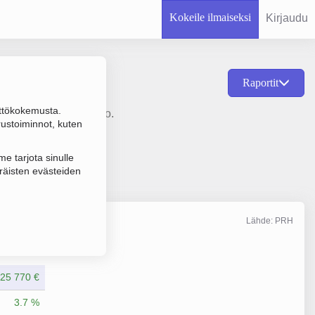
Kokeile ilmaiseksi
Kirjaudu
Raportit
ttökokemusta.
 1978 ja sijainti Lieto.
rustoiminnot, kuten
e tarjota sinulle
räisten evästeiden
Lähde: PRH
Liikevaihto
2/2026
425 770 €
3.7 %