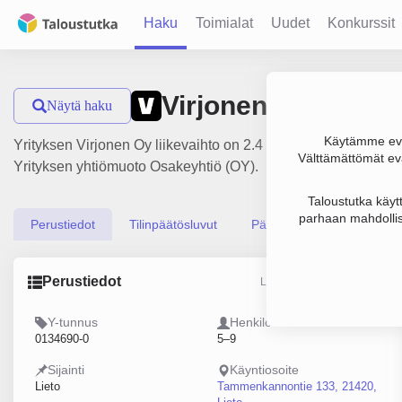
Haku
Toimialat
Uudet
Konkurssit
Virjonen Oy
Näytä haku
Käytämme evä
Yrityksen Virjonen Oy liikevaihto on 2.4 milj. € ja tulos 962 
Välttämättömät evä
Yrityksen yhtiömuoto Osakeyhtiö (OY).
Taloustutka käyt
parhaan mahdollis
Perustiedot
Tilinpäätösluvut
Päättäjätiedot
Perustiedot
Lähde: YTJ, PRH, Traficom
Y-tunnus
Henkilöstömäärä
0134690-0
5–9
Sijainti
Käyntiosoite
Lieto
Tammenkannontie 133, 21420,