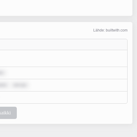
Lähde: builtwith.com
lo
olor
rem ips
kaikki