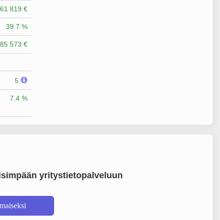
61 819 €
39.7 %
85 573 €
5
7.4 %
simpään yritystietopalveluun
lmaiseksi