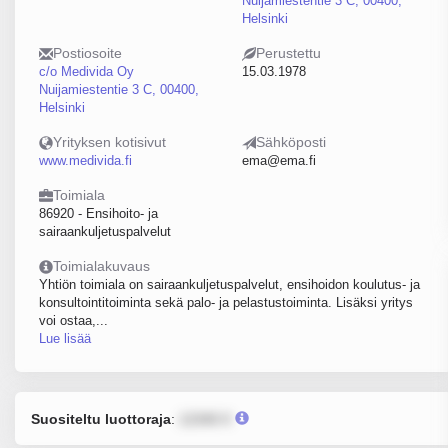
Nuijamiestentie 3 C, 00400,
Helsinki
Postiosoite
Perustettu
c/o Medivida Oy
15.03.1978
Nuijamiestentie 3 C, 00400,
Helsinki
Yrityksen kotisivut
Sähköposti
www.medivida.fi
ema@ema.fi
Toimiala
86920 - Ensihoito- ja
sairaankuljetuspalvelut
Toimialakuvaus
Yhtiön toimiala on sairaankuljetuspalvelut, ensihoidon koulutus- ja
konsultointitoiminta sekä palo- ja pelastustoiminta. Lisäksi yritys
voi ostaa,...
Lue lisää
Suositeltu luottoraja
:
12345 €