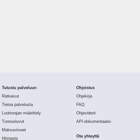
Tutustu palveluun
Ohjeistus
Ratkaisut
Ohjekirja
Tietoa palvelusta
FAQ
Luottorajan määrittely
Ohjevideot
Tunnusluvut
API-dokumentaatio
Maksuviiveet
Ota yhteyttä
Hinnasto