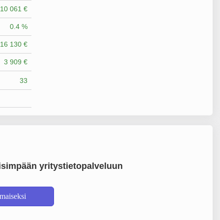
10 061 €
0.4 %
16 130 €
3 909 €
33
simpään yritystietopalveluun
lmaiseksi