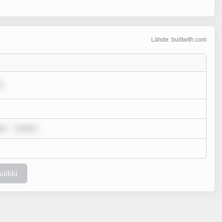
Lähde: builtwith.com
or
m ipsu
kaikki