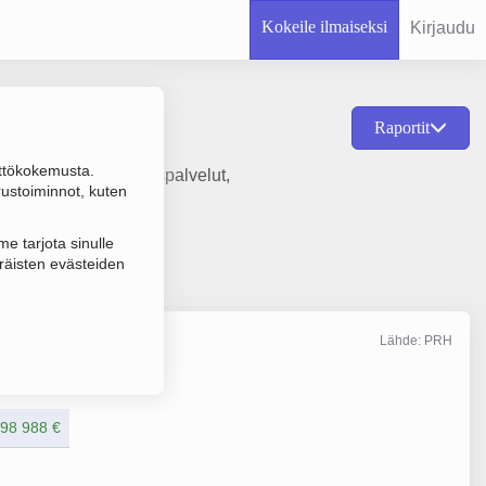
Kokeile ilmaiseksi
Kirjaudu
Raportit
ttökokemusta.
to- ja sairaankuljetuspalvelut,
rustoiminnot, kuten
e tarjota sinulle
räisten evästeiden
Lähde: PRH
Liikevaihto
12/2025
498 988 €