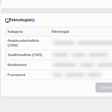
Teknologiat
Kategoria
Teknologiat
Asiakkuudenhallinta
rem ipsum do
rem ipsum dolor sit amet
(CRM)
Sisällönhallinta (CMS)
sum dolo
m ipsum
ipsum dolor
Markkinointi
m dolor sit ame
m ipsum
ipsum dol
Framework
rem i
ipsum dolor
ipsum d
Näytä 