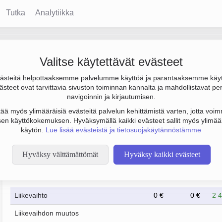
Tutka
Analytiikka
si Oy
Valitse käytettävät evästeet
steitä helpottaaksemme palvelumme käyttöä ja parantaaksemme käy
ulos 10 000 € ja henkilöstömäärä 33. Sen päätoimiala on Ensihoi
steet ovat tarvittavia sivuston toiminnan kannalta ja mahdollistavat pe
o Osakeyhtiö (OY).
navigoinnin ja kirjautumisen.
tää myös ylimääräisiä evästeitä palvelun kehittämistä varten, jotta voimm
en käyttökokemuksen. Hyväksymällä kaikki evästeet sallit myös ylimää
käytön.
Lue lisää evästeistä ja tietosuojakäytännöstämme
Hyväksy välttämättömät
Hyväksy kaikki evästeet
Taloustiedot
12/2023
12/2024
Liikevaihto
0 €
0 €
2 
Liikevaihdon muutos