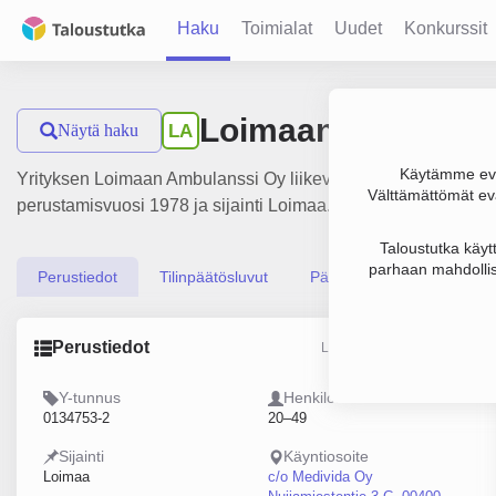
Haku
Toimialat
Uudet
Konkurssit
Loimaan Ambulans
Näytä haku
LA
Käytämme evä
Yrityksen Loimaan Ambulanssi Oy liikevaihto on 2.5 milj. €, t
Välttämättömät evä
perustamisvuosi 1978 ja sijainti Loimaa. Yrityksen yhtiömuot
Taloustutka käyt
parhaan mahdollis
Perustiedot
Tilinpäätösluvut
Päättäjätiedot
Perustiedot
Lähde: YTJ, PRH, Traficom
Y-tunnus
Henkilöstömäärä
0134753-2
20–49
Sijainti
Käyntiosoite
Loimaa
c/o Medivida Oy