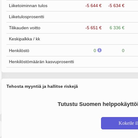
Liiketoiminnan tulos
-5 644 €
-5 634 €
Liiketulosprosentti
Tilikauden voitto
-5 651 €
6 336 €
Keskipalkka / kk
Henkilöstö
0
0
Henkilöstömäärän kasvuprosentti
Tehosta myyntiä ja hallitse riskejä
Tutustu Suomen helppokäyttöi
Kokeile i