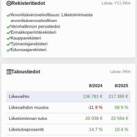
Rekisteritiedot
Lähde: YTJ, PRH
Arvonlisäverovelvollisuus: Liiketoiminnasta
arvonlisäverovelvollinen
Verohallinnon perustiedot
Ennakkoperintärekisteri
Kaupparekisteri
Työnantajarekisteri
Edunsaajarekisteri
Taloustiedot
Lähde: PRH
8/2024
8/2025
Liikevaihto
136 781 €
217 380 €
Liikevaihdon muutos
-11.9 %
58.9 %
Liiketoiminnan tulos
20 038 €
22 564 €
Liiketulosprosentti
14.7 %
10.4 %