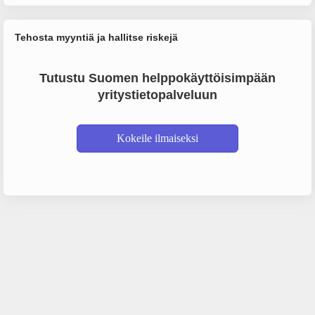
Tehosta myyntiä ja hallitse riskejä
Tutustu Suomen helppokäyttöisimpään
yritystietopalveluun
Kokeile ilmaiseksi