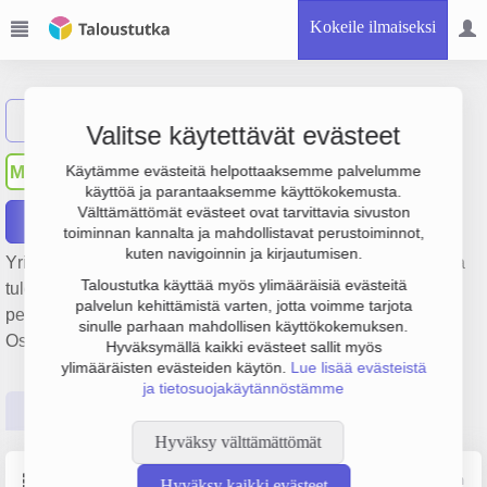
Kokeile ilmaiseksi
Näytä haku
Valitse käytettävät evästeet
Muurlan Rakentajat Oy
MR
Käytämme evästeitä helpottaaksemme palvelumme
käyttöä ja parantaaksemme käyttökokemusta.
Välttämättömät evästeet ovat tarvittavia sivuston
Raportit
toiminnan kannalta ja mahdollistavat perustoiminnot,
kuten navigoinnin ja kirjautumisen.
Yrityksen Muurlan Rakentajat Oy liikevaihto on 217 000 € ja
Taloustutka käyttää myös ylimääräisiä evästeitä
tulos 23 000 €. Sen päätoimiala on Talonrakentaminen,
palvelun kehittämistä varten, jotta voimme tarjota
perustamisvuosi 1978 ja sijainti Salo. Yrityksen yhtiömuoto
sinulle parhaan mahdollisen käyttökokemuksen.
Osakeyhtiö (OY).
Hyväksymällä kaikki evästeet sallit myös
ylimääräisten evästeiden käytön.
Lue lisää evästeistä
ja tietosuojakäytännöstämme
Perustiedot
Tilinpäätösluvut
Päättäjätiedot
Hyväksy välttämättömät
Perustiedot
Lähde: YTJ, PRH, Traficom
Hyväksy kaikki evästeet