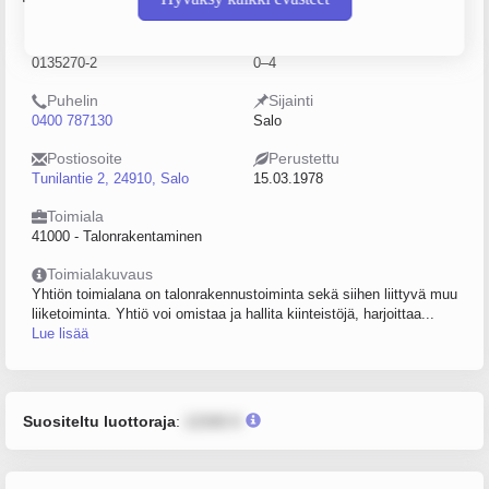
Y-tunnus
Henkilöstömäärä
0135270-2
0–4
Puhelin
Sijainti
0400 787130
Salo
Postiosoite
Perustettu
Tunilantie 2, 24910, Salo
15.03.1978
Toimiala
41000 - Talonrakentaminen
Toimialakuvaus
Yhtiön toimialana on talonrakennustoiminta sekä siihen liittyvä muu
liiketoiminta. Yhtiö voi omistaa ja hallita kiinteistöjä, harjoittaa...
Lue lisää
Suositeltu luottoraja
:
12345 €