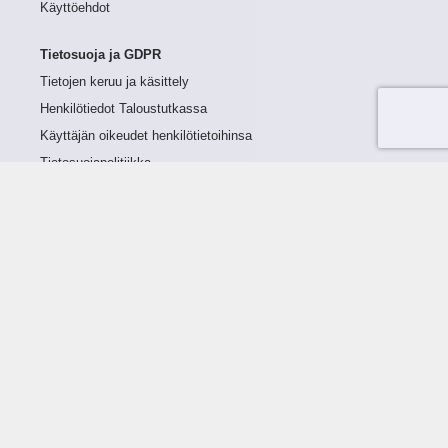
Käyttöehdot
Tietosuoja ja GDPR
Tietojen keruu ja käsittely
Henkilötiedot Taloustutkassa
Käyttäjän oikeudet henkilötietoihinsa
Tietosuojapolitiikka
Tietoturvapolitiikka
Evästeet
Tutustu palveluun
Ratkaisut
Tietoa palvelusta
Luottorajan määrittely
Tunnusluvut
Maksuviiveet
Hinnasto
Päivitykset