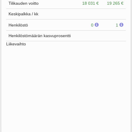
Tilikauden voitto
18 031 €
19 265 €
Keskipalkka / kk
Henkilöstö
0
1
Henkilöstömäärän kasvuprosentti
Liikevaihto