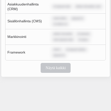
Asiakkuudenhallinta
m ipsum dol
dolor sit amet, con
(CRM)
sum dolo
ipsum d
Sisällönhallinta (CMS)
m dolor si
dolor sit amet
m ipsum
Markkinointi
rem ipsum dol
m ipsu
rem i
m ipsum dolor
Framework
ipsum d
Näytä kaikki