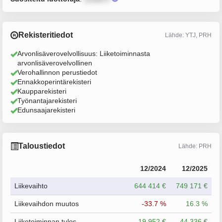
Rekisteritiedot
Lähde: YTJ, PRH
Arvonlisäverovelvollisuus: Liiketoiminnasta
arvonlisäverovelvollinen
Verohallinnon perustiedot
Ennakkoperintärekisteri
Kaupparekisteri
Työnantajarekisteri
Edunsaajarekisteri
Taloustiedot
Lähde: PRH
12/2024
12/2025
Liikevaihto
644 414 €
749 171 €
Liikevaihdon muutos
-33.7 %
16.3 %
Liiketoiminnan tulos
19 952 €
44 336 €