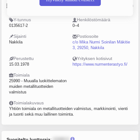
Perustiedot
Lähde: YTJ, PRH, Traficom
Y-tunnus
Henkilöstömäärä
0135617-2
0–4
Sijainti
Postiosoite
Nakkila
c/o Mika Nurmi Soinilan Mäkitie
3, 29250, Nakkila
Perustettu
Yrityksen kotisivut
15.03.1978
https://www.nurmenterastyo.fi/
Toimiala
25990 - Muualla luokittelematon
muiden metallituotteiden
valmistus
Toimialakuvaus
Yhtiön toimiala on metallituotteiden valmistus, markkinointi, vienti
ja tuonti sekä muu laillinen toiminta.
Suositeltu luottoraja
:
12345 €