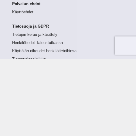
Palvelun ehdot
Käyttöehdot
Tietosuoja ja GDPR
Tietojen keruu ja käsittely
Henkilötiedot Taloustutkassa
Käyttäjän oikeudet henkilötietoihinsa
Tietosuojapolitiikka
Tietoturvapolitiikka
Evästeet
Tutustu palveluun
Ratkaisut
Tietoa palvelusta
Luottorajan määrittely
Tunnusluvut
Maksuviiveet