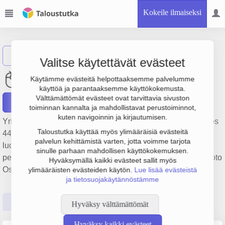
Kokeile ilmaiseksi
Näytä haku
Valitse käytettävät evästeet
Nurmen Terästyö Oy
Käytämme evästeitä helpottaaksemme palvelumme
käyttöä ja parantaaksemme käyttökokemusta.
Välttämättömät evästeet ovat tarvittavia sivuston
Raportit
toiminnan kannalta ja mahdollistavat perustoiminnot,
kuten navigoinnin ja kirjautumisen.
Yrityksen Nurmen Terästyö Oy liikevaihto on 749 000 €, tulos
Taloustutka käyttää myös ylimääräisiä evästeitä
44 000 € ja henkilöstömäärä 3. Sen päätoimiala on Muualla
palvelun kehittämistä varten, jotta voimme tarjota
luokittelematon muiden metallituotteiden valmistus,
sinulle parhaan mahdollisen käyttökokemuksen.
perustamisvuosi 1978 ja sijainti Nakkila. Yrityksen yhtiömuoto
Hyväksymällä kaikki evästeet sallit myös
Osakeyhtiö (OY).
ylimääräisten evästeiden käytön.
Lue lisää evästeistä
ja tietosuojakäytännöstämme
Perustiedot
Tilinpäätösluvut
Päättäjätiedot
Hyväksy välttämättömät
Hyväksy kaikki evästeet