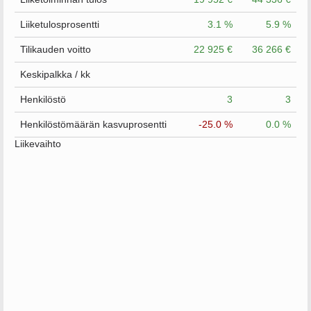
Liiketulosprosentti
3.1 %
5.9 %
Tilikauden voitto
22 925 €
36 266 €
Keskipalkka / kk
Henkilöstö
3
3
Henkilöstömäärän kasvuprosentti
-25.0 %
0.0 %
Liikevaihto