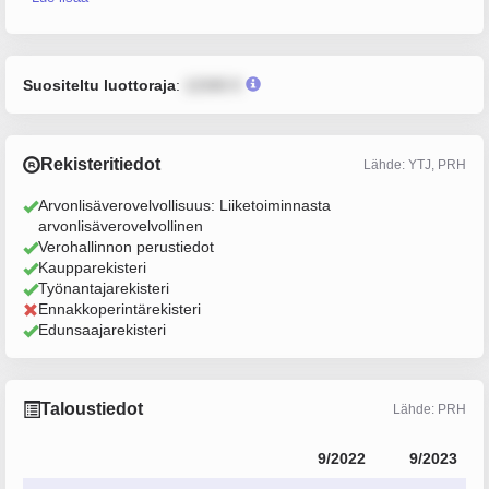
Suositeltu luottoraja
:
12345 €
Rekisteritiedot
Lähde: YTJ, PRH
Arvonlisäverovelvollisuus: Liiketoiminnasta
arvonlisäverovelvollinen
Verohallinnon perustiedot
Kaupparekisteri
Työnantajarekisteri
Ennakkoperintärekisteri
Edunsaajarekisteri
Taloustiedot
Lähde: PRH
9/2022
9/2023