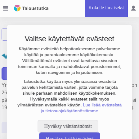
Kokeile ilmaiseksi
Näytä haku
Valitse käytettävät evästeet
Teollisuusmaalaamo M
Käytämme evästeitä helpottaaksemme palvelumme
käyttöä ja parantaaksemme käyttökokemusta.
Fingerroos Oy
Välttämättömät evästeet ovat tarvittavia sivuston
toiminnan kannalta ja mahdollistavat perustoiminnot,
kuten navigoinnin ja kirjautumisen.
Raportit
Taloustutka käyttää myös ylimääräisiä evästeitä
Yrityksen Teollisuusmaalaamo M Fingerroos Oy liikevaihto on
palvelun kehittämistä varten, jotta voimme tarjota
261 000 €, tulos 1 000 € ja henkilöstömäärä 4. Sen
sinulle parhaan mahdollisen käyttökokemuksen.
Hyväksymällä kaikki evästeet sallit myös
päätoimiala on Muu rakennusten viimeistely, perustamisvuosi
ylimääräisten evästeiden käytön.
Lue lisää evästeistä
1978 ja sijainti Turku. Yrityksen yhtiömuoto Osakeyhtiö (OY).
ja tietosuojakäytännöstämme
Hyväksy välttämättömät
Perustiedot
Tilinpäätösluvut
Päättäjätiedot
Hyväksy kaikki evästeet