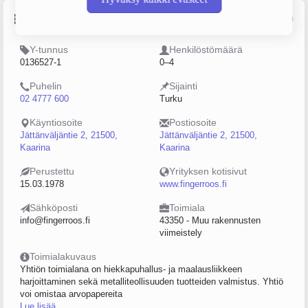
Perustiedot
Lähde: YTJ, PRH, Traficom
Y-tunnus
Henkilöstömäärä
0136527-1
0–4
Puhelin
Sijainti
02 4777 600
Turku
Käyntiosoite
Postiosoite
Jättänväljäntie 2, 21500,
Jättänväljäntie 2, 21500,
Kaarina
Kaarina
Perustettu
Yrityksen kotisivut
15.03.1978
www.fingerroos.fi
Sähköposti
Toimiala
info@fingerroos.fi
43350 - Muu rakennusten
viimeistely
Toimialakuvaus
Yhtiön toimialana on hiekkapuhallus- ja maalausliikkeen
harjoittaminen sekä metalliteollisuuden tuotteiden valmistus. Yhtiö
voi omistaa arvopapereita
Lue lisää