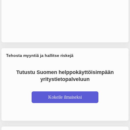
Tehosta myyntiä ja hallitse riskejä
Tutustu Suomen helppokäyttöisimpään
yritystietopalveluun
Kokeile ilmaiseksi