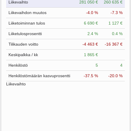
Liikevaihto
281 050 €
260 635 €
Liikevaihdon muutos
-4.0 %
-7.3 %
Liiketoiminnan tulos
6 690 €
1 127 €
Liiketulosprosentti
2.4 %
0.4 %
Tilikauden voitto
-4 463 €
-16 367 €
Keskipalkka / kk
1 865 €
Henkilöstö
5
4
Henkilöstömäärän kasvuprosentti
-37.5 %
-20.0 %
Liikevaihto