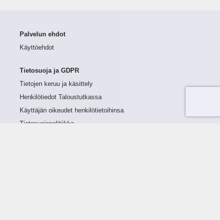
Palvelun ehdot
Käyttöehdot
Tietosuoja ja GDPR
Tietojen keruu ja käsittely
Henkilötiedot Taloustutkassa
Käyttäjän oikeudet henkilötietoihinsa
Tietosuojapolitiikka
Tietoturvapolitiikka
Evästeet
Tutustu palveluun
Ratkaisut
Tietoa palvelusta
Luottorajan määrittely