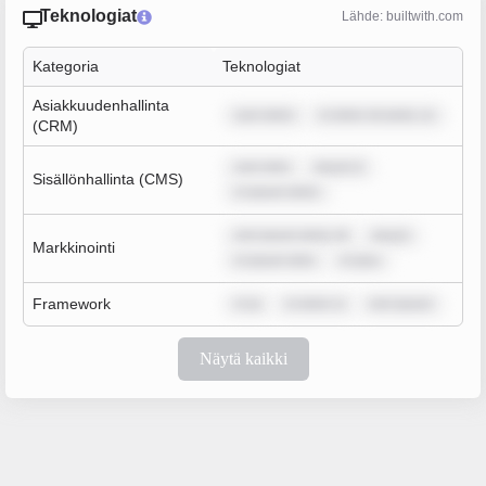
Teknologiat
Lähde: builtwith.com
Kategoria
Teknologiat
Asiakkuudenhallinta
sum dolor
m dolor sit amet, co
(CRM)
sum dolo
ipsum d
Sisällönhallinta (CMS)
m ipsum dolor
rem ipsum dolor sit
ipsum
Markkinointi
m ipsum dolo
m ipsu
Framework
m ip
m dolor si
rem ipsum
Näytä kaikki