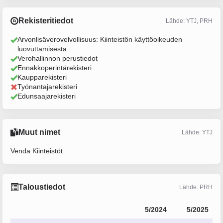
Rekisteritiedot
Lähde: YTJ, PRH
Arvonlisäverovelvollisuus: Kiinteistön käyttöoikeuden
luovuttamisesta
Verohallinnon perustiedot
Ennakkoperintärekisteri
Kaupparekisteri
Työnantajarekisteri
Edunsaajarekisteri
Muut nimet
Lähde: YTJ
Venda Kiinteistöt
Taloustiedot
Lähde: PRH
5/2024
5/2025