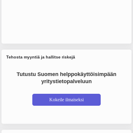
Tehosta myyntiä ja hallitse riskejä
Tutustu Suomen helppokäyttöisimpään
yritystietopalveluun
Kokeile ilmaiseksi