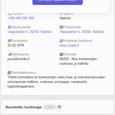
0136639-7
0–4
Puhelin
Sijainti
+358 400 591 860
Nakkila
Käyntiosoite
Postiosoite
Vappulantie 6, 29250, Nakkila
Vappulantie 6, 29250, Nakkila
Perustettu
Yrityksen kotisivut
15.03.1978
www.venda.fi
Sähköposti
Toimiala
jussi@venda.fi
68203 - Muu kiinteistöjen
vuokraus ja hallinta
Toimialakuvaus
Yhtiön toimialana on kiinteistöjen sekä maa- ja metsäomaisuuden
omistaminen hallinta, vuokraus ja kauppa, varastointi,
logistiikkapalvelut.
Suositeltu luottoraja
:
12345 €