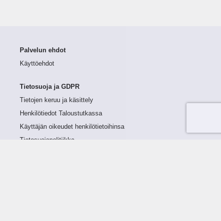
Palvelun ehdot
Käyttöehdot
Tietosuoja ja GDPR
Tietojen keruu ja käsittely
Henkilötiedot Taloustutkassa
Käyttäjän oikeudet henkilötietoihinsa
Tietosuojapolitiikka
Tietoturvapolitiikka
Evästeet
Tutustu palveluun
Ratkaisut
Tietoa palvelusta