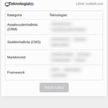
Teknologiat
Lähde: builtwith.com
Kategoria
Teknologiat
rem ipsum do
Asiakkuudenhallinta
(CRM)
rem ipsum dolor sit amet
rem ipsum d
m ipsum
Sisällönhallinta (CMS)
ipsum dolor
m dolor sit ame
rem ipsu
Markkinointi
m ipsum dolo
m ipsu
rem i
ipsum dolor
Framework
rem ipsum
Näytä kaikki