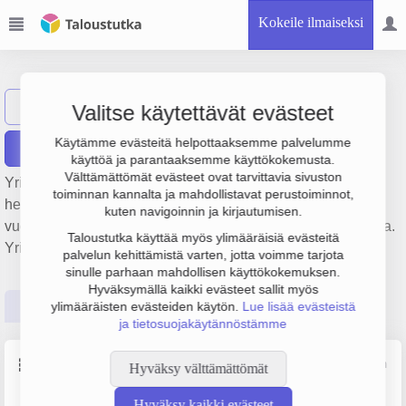
Kokeile ilmaiseksi
Venda Group Oy
Näytä haku
VG
Valitse käytettävät evästeet
Käytämme evästeitä helpottaaksemme palvelumme
Raportit
käyttöä ja parantaaksemme käyttökokemusta.
Välttämättömät evästeet ovat tarvittavia sivuston
Yrityksen Venda Group Oy liiketulos on 244 000 € ja
toiminnan kannalta ja mahdollistavat perustoiminnot,
henkilöstömäärä 1. Sen päätoimiala on Muu kiinteistöjen
kuten navigoinnin ja kirjautumisen.
vuokraus ja hallinta, perustamisvuosi 1978 ja sijainti Nakkila.
Taloustutka käyttää myös ylimääräisiä evästeitä
Yrityksen yhtiömuoto Osakeyhtiö (OY).
palvelun kehittämistä varten, jotta voimme tarjota
sinulle parhaan mahdollisen käyttökokemuksen.
Hyväksymällä kaikki evästeet sallit myös
Perustiedot
Tilinpäätösluvut
Päättäjätiedot
ylimääräisten evästeiden käytön.
Lue lisää evästeistä
ja tietosuojakäytännöstämme
Perustiedot
Lähde: YTJ, PRH, Traficom
Hyväksy välttämättömät
Hyväksy kaikki evästeet
Y-tunnus
Henkilöstömäärä