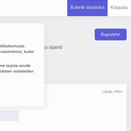
Kokeile ilmaiseksi
Kirjaudu
Raportit
ttökokemusta.
erustamisvuosi 1978 ja sijainti
rustoiminnot, kuten
e tarjota sinulle
räisten evästeiden
Lähde: PRH
Liikevaihto
12/2025