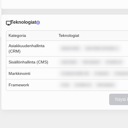
Teknologiat
Kategoria
Teknologiat
Asiakkuudenhallinta
ipsum dolo
sum dolor sit amet, c
(CRM)
Sisällönhallinta (CMS)
sum dolo
rem ipsum
m dolor si
Markkinointi
m ipsum dolor sit
m ipsum
m ipsum
Framework
m ip
m dolor si
rem ipsum
Näytä 