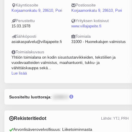
Käyntiosoite
Postiosoite
Korjaamonkatu 9, 28610, Pori
Korjaamonkatu 9, 28610, Pori
Perustettu
Yrityksen kotisivut
15.03.1978
www.villajapeite.fi
Sähköposti
Toimiala
asiakaspalvelu@villajapeite.fi
31000 - Huonekalujen valmistus
Toimialakuvaus
Yhtiön toimialana on kodin sisustustarvikkeiden, tekstiilien ja
vuodevaatteiden valmistus, maahantuonti, tukku- ja
vähittäiskauppa sekä...
Lue lisää
Suositeltu luottoraja
:
12345 €
Rekisteritiedot
Lähde: YTJ, PRH
Arvonlisäverovelvollisuus: Liiketoiminnasta