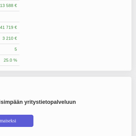
13 588 €
41 719 €
3 210 €
5
25.0 %
simpään yritystietopalveluun
lmaiseksi