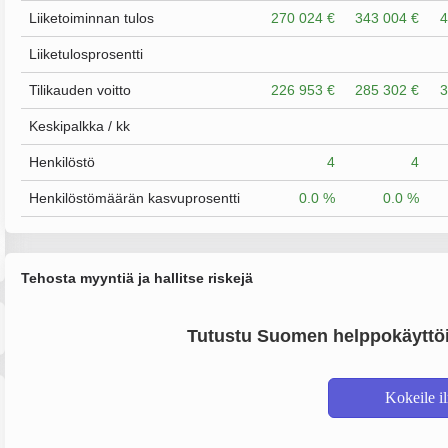
Liiketoiminnan tulos
270 024 €
343 004 €
4
Liiketulosprosentti
Tilikauden voitto
226 953 €
285 302 €
3
Keskipalkka / kk
Henkilöstö
4
4
Henkilöstömäärän kasvuprosentti
0.0 %
0.0 %
Tehosta myyntiä ja hallitse riskejä
Tutustu Suomen helppokäyttöi
Kokeile i