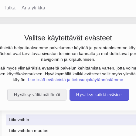
Tutka
Analytiikka
 Oy
Valitse käytettävät evästeet
steitä helpottaaksemme palvelumme käyttöä ja parantaaksemme käy
henkilöstömäärä 5. Sen päätoimiala on Huonekalujen valmistus, p
steet ovat tarvittavia sivuston toiminnan kannalta ja mahdollistavat pe
navigoinnin ja kirjautumisen.
tää myös ylimääräisiä evästeitä palvelun kehittämistä varten, jotta voimm
en käyttökokemuksen. Hyväksymällä kaikki evästeet sallit myös ylimää
käytön.
Lue lisää evästeistä ja tietosuojakäytännöstämme
Hyväksy välttämättömät
Hyväksy kaikki evästeet
Taloustiedot
12/2023
12/2024
Liikevaihto
Liikevaihdon muutos