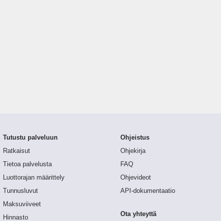
Tutustu palveluun
Ohjeistus
Ratkaisut
Ohjekirja
Tietoa palvelusta
FAQ
Luottorajan määrittely
Ohjevideot
Tunnusluvut
API-dokumentaatio
Maksuviiveet
Ota yhteyttä
Hinnasto