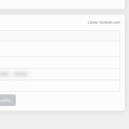
Lähde: builtwith.com
 dolo
rem ips
kaikki