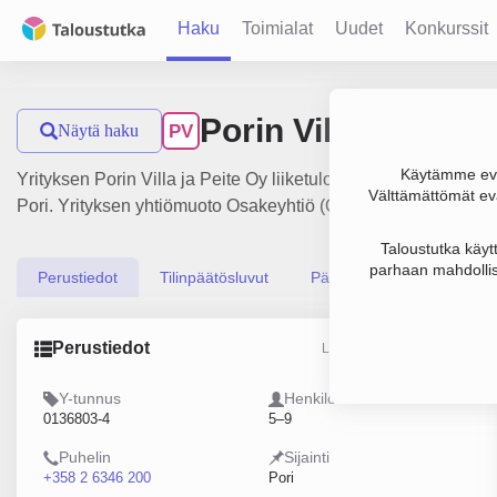
Haku
Toimialat
Uudet
Konkurssit
Porin Villa ja Peite
Näytä haku
PV
Käytämme evä
Yrityksen Porin Villa ja Peite Oy liiketulos on 414 000 € ja 
Välttämättömät evä
Pori. Yrityksen yhtiömuoto Osakeyhtiö (OY).
Taloustutka käyt
parhaan mahdollis
Perustiedot
Tilinpäätösluvut
Päättäjätiedot
Perustiedot
Lähde: YTJ, PRH, Traficom
Y-tunnus
Henkilöstömäärä
0136803-4
5–9
Puhelin
Sijainti
+358 2 6346 200
Pori