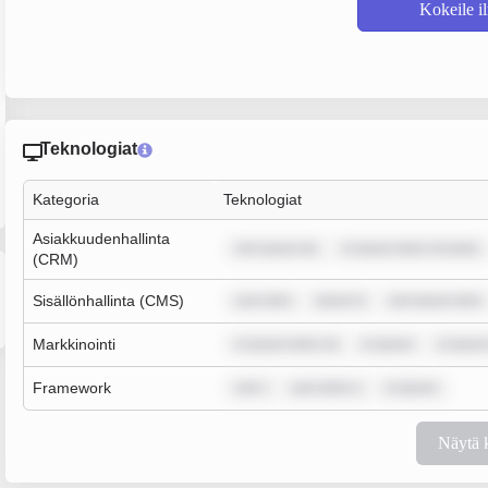
Kokeile i
Teknologiat
Kategoria
Teknologiat
Asiakkuudenhallinta
rem ipsum do
m ipsum dolor sit amet,
(CRM)
Sisällönhallinta (CMS)
sum dolo
ipsum d
rem ipsum dolo
Markkinointi
m ipsum dolor sit
m ipsum
m ipsum
Framework
rem i
sum dolor s
m ipsum
Näytä 