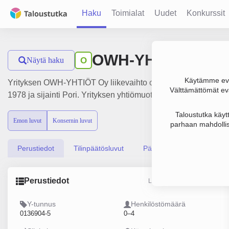
Haku
Toimialat
Uudet
Konkurssit
OWH-YHTIÖT Oy
Näytä haku
O
Käytämme evä
Yrityksen OWH-YHTIÖT Oy liikevaihto on 761 000 €, tulos -15
Välttämättömät evä
1978 ja sijainti Pori. Yrityksen yhtiömuoto Osakeyhtiö (OY).
Taloustutka käyt
Emon luvut
Konsernin luvut
parhaan mahdollis
Perustiedot
Tilinpäätösluvut
Päättäjätiedot
Perustiedot
Lähde: YTJ, PRH, Traficom
Y-tunnus
Henkilöstömäärä
0136904-5
0–4