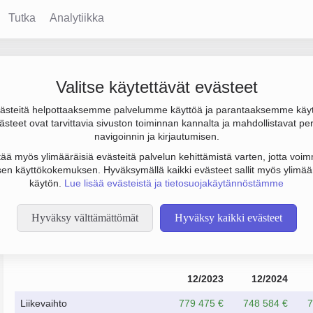
Tutka
Analytiikka
Valitse käytettävät evästeet
steitä helpottaaksemme palvelumme käyttöä ja parantaaksemme käy
4 000 € ja henkilöstömäärä 1. Sen päätoimiala on Holdingyhtiö
steet ovat tarvittavia sivuston toiminnan kannalta ja mahdollistavat pe
navigoinnin ja kirjautumisen.
tää myös ylimääräisiä evästeitä palvelun kehittämistä varten, jotta voimm
en käyttökokemuksen. Hyväksymällä kaikki evästeet sallit myös ylimää
käytön.
Lue lisää evästeistä ja tietosuojakäytännöstämme
Hyväksy välttämättömät
Hyväksy kaikki evästeet
Taloustiedot
12/2023
12/2024
Liikevaihto
779 475 €
748 584 €
7