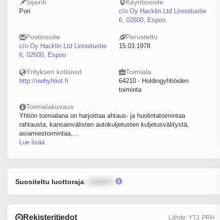
Sijainti
Käyntiosoite
Pori
c/o Oy Hacklin Ltd Linnoitustie
6, 02600, Espoo
Postiosoite
Perustettu
c/o Oy Hacklin Ltd Linnoitustie
15.03.1978
6, 02600, Espoo
Yrityksen kotisivut
Toimiala
http://owhyhtiot.fi
64210 - Holdingyhtiöiden
toiminta
Toimialakuvaus
Yhtiön toimialana on harjoittaa ahtaus- ja huolintatoimintaa
rahtausta, kansainvälisten autokuljetusten kuljetusvälitystä,
asiamiestoimintaa,...
Lue lisää
Suositeltu luottoraja
:
12345 €
Rekisteritiedot
Lähde: YTJ, PRH