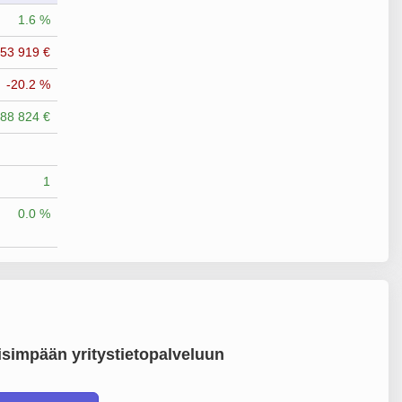
1.6 %
153 919 €
-20.2 %
788 824 €
1
0.0 %
simpään yritystietopalveluun