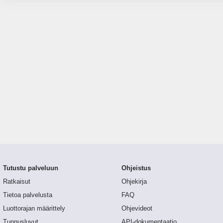
Tutustu palveluun
Ohjeistus
Ratkaisut
Ohjekirja
Tietoa palvelusta
FAQ
Luottorajan määrittely
Ohjevideot
Tunnusluvut
API-dokumentaatio