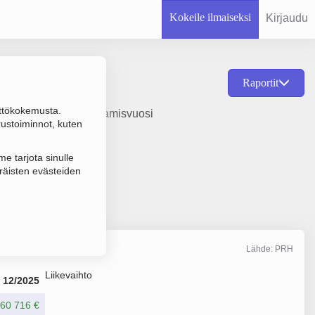
Kokeile ilmaiseksi
Kirjaudu
Raportit
ttökokemusta.
iden toiminta, perustamisvuosi
rustoiminnot, kuten
e tarjota sinulle
räisten evästeiden
Lähde: PRH
Liikevaihto
12/2025
60 716 €