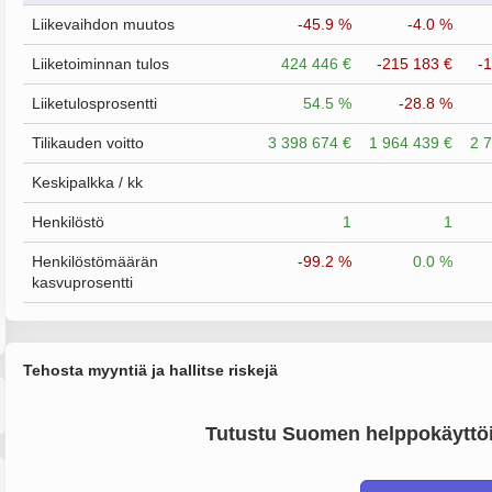
Liikevaihdon muutos
-45.9 %
-4.0 %
Liiketoiminnan tulos
424 446 €
-215 183 €
-
Liiketulosprosentti
54.5 %
-28.8 %
Tilikauden voitto
3 398 674 €
1 964 439 €
2 
Keskipalkka / kk
Henkilöstö
1
1
Henkilöstömäärän
-99.2 %
0.0 %
kasvuprosentti
Tehosta myyntiä ja hallitse riskejä
Tutustu Suomen helppokäyttöi