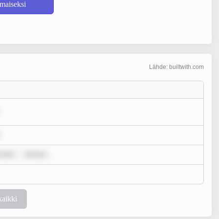
lmaiseksi
Lähde: builtwith.com
 dolo
rem ips
kaikki