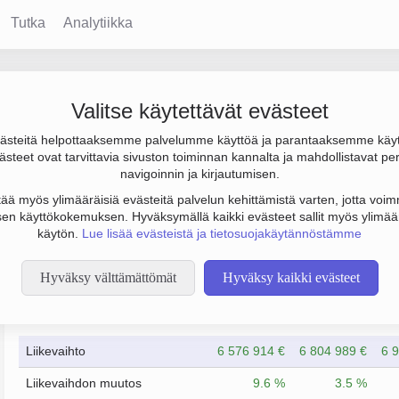
Tutka
Analytiikka
Valitse käytettävät evästeet
steitä helpottaaksemme palvelumme käyttöä ja parantaaksemme käy
0 € ja henkilöstömäärä 35. Sen päätoimiala on Moottoriajoneuvoj
steet ovat tarvittavia sivuston toiminnan kannalta ja mahdollistavat pe
sakeyhtiö (OY).
navigoinnin ja kirjautumisen.
tää myös ylimääräisiä evästeitä palvelun kehittämistä varten, jotta voimm
en käyttökokemuksen. Hyväksymällä kaikki evästeet sallit myös ylimää
käytön.
Lue lisää evästeistä ja tietosuojakäytännöstämme
Hyväksy välttämättömät
Hyväksy kaikki evästeet
Taloustiedot
2/2023
2/2024
Liikevaihto
6 576 914 €
6 804 989 €
6 
Liikevaihdon muutos
9.6 %
3.5 %