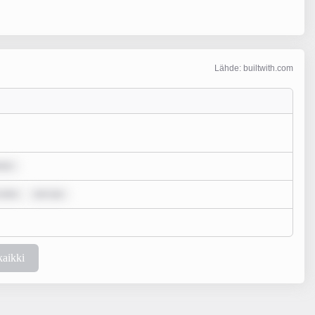
Lähde: builtwith.com
lor
 dolo
rem ips
kaikki