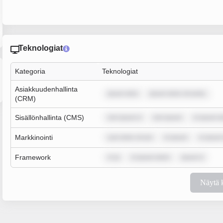
Teknologiat
Kategoria
Teknologiat
Asiakkuudenhallinta
ipsum dolo
ipsum dolor sit amet,
(CRM)
Sisällönhallinta (CMS)
rem ipsum d
rem ipsum
m ipsum do
Markkinointi
sum dolor sit am
m ipsum
m ipsum
Framework
m ip
m ipsum dolor
ipsum d
Näytä 