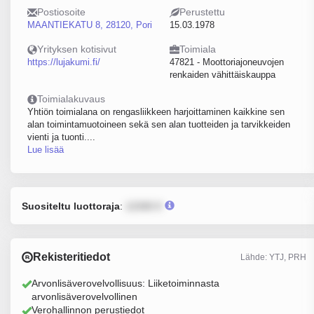
Postiosoite
Perustettu
MAANTIEKATU 8, 28120, Pori
15.03.1978
Yrityksen kotisivut
Toimiala
https://lujakumi.fi/
47821 - Moottoriajoneuvojen
renkaiden vähittäiskauppa
Toimialakuvaus
Yhtiön toimialana on rengasliikkeen harjoittaminen kaikkine sen
alan toimintamuotoineen sekä sen alan tuotteiden ja tarvikkeiden
vienti ja tuonti....
Lue lisää
Suositeltu luottoraja
:
12345 €
Rekisteritiedot
Lähde: YTJ, PRH
Arvonlisäverovelvollisuus: Liiketoiminnasta
arvonlisäverovelvollinen
Verohallinnon perustiedot