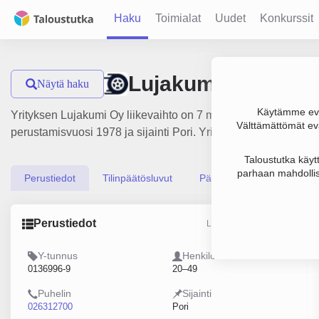
Haku
Toimialat
Uudet
Konkurssit
Lujakumi Oy
Näytä haku
Käytämme evä
Yrityksen Lujakumi Oy liikevaihto on 7 milj. €, tulos 118 00
Välttämättömät evä
perustamisvuosi 1978 ja sijainti Pori. Yrityksen yhtiömuoto O
Taloustutka käyt
parhaan mahdollis
Perustiedot
Tilinpäätösluvut
Päättäjätiedot
Perustiedot
Lähde: YTJ, PRH, Traficom
Y-tunnus
Henkilöstömäärä
0136996-9
20–49
Puhelin
Sijainti
026312700
Pori