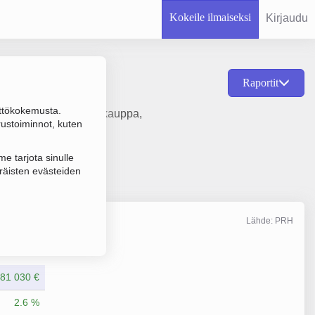
Kokeile ilmaiseksi
Kirjaudu
Raportit
ttökokemusta.
en renkaiden vähittäiskauppa,
rustoiminnot, kuten
e tarjota sinulle
räisten evästeiden
Lähde: PRH
Liikevaihto
2/2025
981 030 €
2.6 %