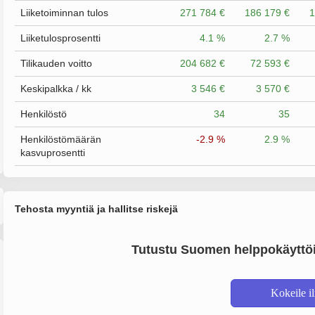
Liiketoiminnan tulos
271 784 €
186 179 €
1
Liiketulosprosentti
4.1 %
2.7 %
Tilikauden voitto
204 682 €
72 593 €
Keskipalkka / kk
3 546 €
3 570 €
Henkilöstö
34
35
Henkilöstömäärän
-2.9 %
2.9 %
kasvuprosentti
Tehosta myyntiä ja hallitse riskejä
Tutustu Suomen helppokäyttöi
Kokeile i