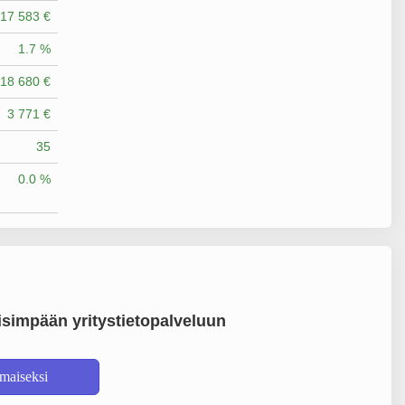
17 583 €
1.7 %
18 680 €
3 771 €
35
0.0 %
simpään yritystietopalveluun
lmaiseksi