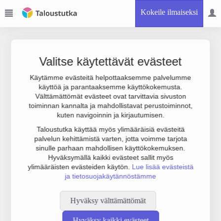
Kokeile ilmaiseksi
Valitse käytettävät evästeet
Käytämme evästeitä helpottaaksemme palvelumme
käyttöä ja parantaaksemme käyttökokemusta.
Joudumme käyttämään botinestovarmennusta sivustollamme.
Välttämättömät evästeet ovat tarvittavia sivuston
Suoritathan alla olevan varmistuksen.
toiminnan kannalta ja mahdollistavat perustoiminnot,
kuten navigoinnin ja kirjautumisen.
Taloustutka käyttää myös ylimääräisiä evästeitä
palvelun kehittämistä varten, jotta voimme tarjota
sinulle parhaan mahdollisen käyttökokemuksen.
Hyväksymällä kaikki evästeet sallit myös
ylimääräisten evästeiden käytön.
Lue lisää evästeistä
ja tietosuojakäytännöstämme
Hyväksy välttämättömät
Hyväksy kaikki evästeet