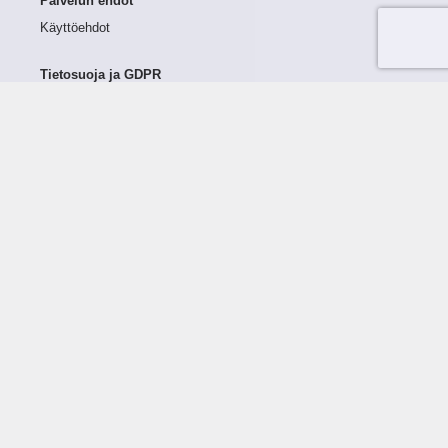
Palvelun ehdot
Käyttöehdot
Tietosuoja ja GDPR
Tietojen keruu ja käsittely
Henkilötiedot Taloustutkassa
Käyttäjän oikeudet henkilötietoihinsa
Tietosuojapolitiikka
Tietoturvapolitiikka
Evästeet
Tutustu palveluun
Ratkaisut
Tietoa palvelusta
Luottorajan määrittely
Tunnusluvut
Maksuviiveet
Hinnasto