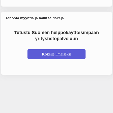
Tehosta myyntiä ja hallitse riskejä
Tutustu Suomen helppokäyttöisimpään
yritystietopalveluun
Kokeile ilmaiseksi