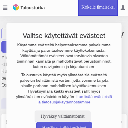
Kokeile ilmaiseksi
Porin Ula-Taksi Oy
Näytä haku
PU
Valitse käytettävät evästeet
Käytämme evästeitä helpottaaksemme palvelumme
Raportit
käyttöä ja parantaaksemme käyttökokemusta.
Välttämättömät evästeet ovat tarvittavia sivuston
Yrityksen Porin Ula-Taksi Oy liikevaihto on 759 000 €, tulos
toiminnan kannalta ja mahdollistavat perustoiminnot,
-11 000 € ja henkilöstömäärä 0. Sen päätoimiala on
kuten navigoinnin ja kirjautumisen.
Kutsuttaessa saatavilla oleva henkilökuljetus,
Taloustutka käyttää myös ylimääräisiä evästeitä
perustamisvuosi 1978 ja sijainti Pori. Yrityksen yhtiömuoto
palvelun kehittämistä varten, jotta voimme tarjota
Osakeyhtiö (OY).
sinulle parhaan mahdollisen käyttökokemuksen.
Hyväksymällä kaikki evästeet sallit myös
ylimääräisten evästeiden käytön.
Lue lisää evästeistä
ja tietosuojakäytännöstämme
Perustiedot
Tilinpäätösluvut
Päättäjätiedot
Hyväksy välttämättömät
Perustiedot
Lähde: YTJ, PRH, Traficom
Hyväksy kaikki evästeet