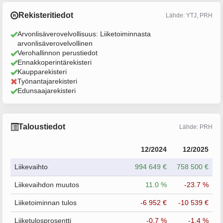
Rekisteritiedot
Lähde: YTJ, PRH
Arvonlisäverovelvollisuus: Liiketoiminnasta
arvonlisäverovelvollinen
Verohallinnon perustiedot
Ennakkoperintärekisteri
Kaupparekisteri
Työnantajarekisteri
Edunsaajarekisteri
Taloustiedot
Lähde: PRH
12/2024
12/2025
Liikevaihto
994 649 €
758 500 €
Liikevaihdon muutos
11.0 %
-23.7 %
Liiketoiminnan tulos
-6 952 €
-10 539 €
Liiketulosprosentti
-0.7 %
-1.4 %