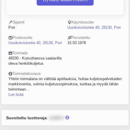
Y-tunnus
Henkilöstömäärä
0137127-6
0–4
Sijainti
Käyntiosoite
Pori
Uusikoivistontie 40, 28130, Pori
Postiosoite
Perustettu
Uusikoivistontie 40, 28130, Pori
15.03.1978
Toimiala
49330 - Kutsuttaessa saatavilla
oleva henkilökuljetus
Toimialakuvaus
Yhtiön toimialana on välittää ajotilauksia, hoitaa kuljetuspalveluiden
markkinointia, solmia kuljetussopimuksia, tuottaa ja myydä tähän
toimintaan...
Lue lisää
Suositeltu luottoraja
:
12345 €