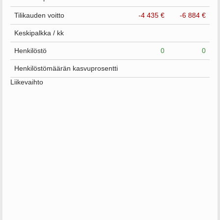
Tilikauden voitto
-4 435 €
-6 884 €
Keskipalkka / kk
Henkilöstö
0
0
Henkilöstömäärän kasvuprosentti
Liikevaihto