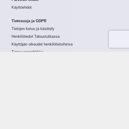
Käyttöehdot
Tietosuoja ja GDPR
Tietojen keruu ja käsittely
Henkilötiedot Taloustutkassa
Käyttäjän oikeudet henkilötietoihinsa
Tietosuojapolitiikka
Tietoturvapolitiikka
Evästeet
Tutustu palveluun
Ratkaisut
Tietoa palvelusta
Luottorajan määrittely
Tunnusluvut
Maksuviiveet
Hinnasto