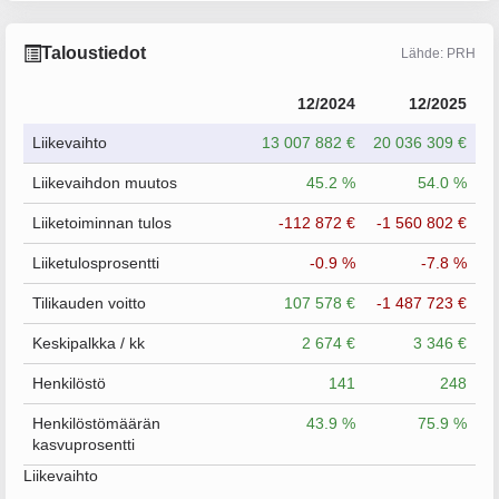
Taloustiedot
Lähde: PRH
12/2024
12/2025
Liikevaihto
13 007 882 €
20 036 309 €
Liikevaihdon muutos
45.2 %
54.0 %
Liiketoiminnan tulos
-112 872 €
-1 560 802 €
Liiketulosprosentti
-0.9 %
-7.8 %
Tilikauden voitto
107 578 €
-1 487 723 €
Keskipalkka / kk
2 674 €
3 346 €
Henkilöstö
141
248
Henkilöstömäärän
43.9 %
75.9 %
kasvuprosentti
Liikevaihto