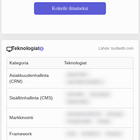
Kokeile ilmaiseksi
Teknologiat
Lähde: builtwith.com
Kategoria
Teknologiat
ipsum dolo
Asiakkuudenhallinta
(CRM)
sum dolor sit amet, c
sum dolo
rem ipsum
Sisällönhallinta (CMS)
ipsum dolor
rem ipsum dolor sit
rem ipsu
Markkinointi
m ipsum dolo
m ipsu
Framework
m ip
m dolor si
m ipsum