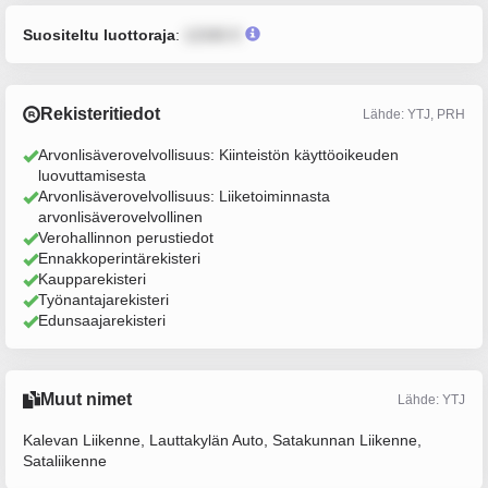
Suositeltu luottoraja
:
12345 €
Rekisteritiedot
Lähde: YTJ, PRH
Arvonlisäverovelvollisuus: Kiinteistön käyttöoikeuden
luovuttamisesta
Arvonlisäverovelvollisuus: Liiketoiminnasta
arvonlisäverovelvollinen
Verohallinnon perustiedot
Ennakkoperintärekisteri
Kaupparekisteri
Työnantajarekisteri
Edunsaajarekisteri
Muut nimet
Lähde: YTJ
Kalevan Liikenne, Lauttakylän Auto, Satakunnan Liikenne,
Sataliikenne