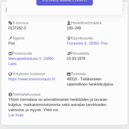
Perustiedot
Lähde: YTJ, PRH, Traficom
Y-tunnus
Henkilöstömäärä
0137182-3
100–249
Sijainti
Käyntiosoite
Pori
Puinnintie 8, 28360, Pori
Postiosoite
Perustettu
Metsäpietilänkatu 3, 15800,
15.03.1978
Lahti
Yrityksen kotisivut
Toimiala
https://www.koivistonauto.fi/
49310 - Tieliikenteen
säännöllinen henkilökuljetus
Toimialakuvaus
Yhtiön toimialana on ammattimainen henkilöiden ja tavarain
kuljetus, matkatoimistotoiminta sekä autoalan tarvikkeiden
valmistus ja myynti. Yhtiö voi...
Lue lisää