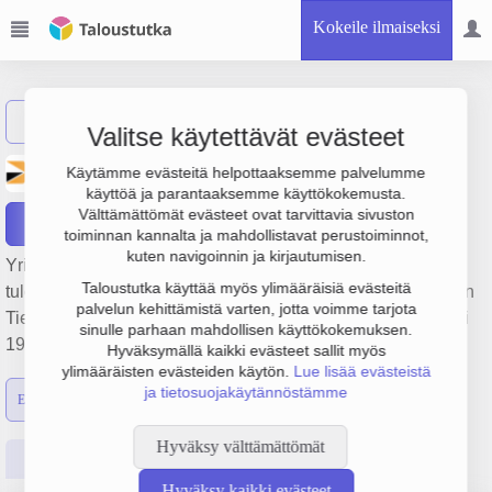
Kokeile ilmaiseksi
Näytä haku
Valitse käytettävät evästeet
Koiviston Auto Länsi Oy
Käytämme evästeitä helpottaaksemme palvelumme
käyttöä ja parantaaksemme käyttökokemusta.
Välttämättömät evästeet ovat tarvittavia sivuston
Raportit
toiminnan kannalta ja mahdollistavat perustoiminnot,
kuten navigoinnin ja kirjautumisen.
Yrityksen Koiviston Auto Länsi Oy liikevaihto on 20 milj. €,
Taloustutka käyttää myös ylimääräisiä evästeitä
tulos -1.6 milj. € ja henkilöstömäärä 248. Sen päätoimiala on
palvelun kehittämistä varten, jotta voimme tarjota
Tieliikenteen säännöllinen henkilökuljetus, perustamisvuosi
sinulle parhaan mahdollisen käyttökokemuksen.
1978 ja sijainti Pori. Yrityksen yhtiömuoto Osakeyhtiö (OY).
Hyväksymällä kaikki evästeet sallit myös
ylimääräisten evästeiden käytön.
Lue lisää evästeistä
ja tietosuojakäytännöstämme
Emon luvut
Konsernin luvut
Hyväksy välttämättömät
Perustiedot
Tilinpäätösluvut
Päättäjätiedot
Hyväksy kaikki evästeet